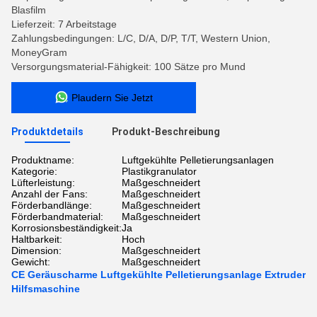
Blasfilm
Lieferzeit: 7 Arbeitstage
Zahlungsbedingungen: L/C, D/A, D/P, T/T, Western Union,
MoneyGram
Versorgungsmaterial-Fähigkeit: 100 Sätze pro Mund
Plaudern Sie Jetzt
Produktdetails
Produkt-Beschreibung
Produktname:
Luftgekühlte Pelletierungsanlagen
Kategorie:
Plastikgranulator
Lüfterleistung:
Maßgeschneidert
Anzahl der Fans:
Maßgeschneidert
Förderbandlänge:
Maßgeschneidert
Förderbandmaterial:
Maßgeschneidert
Korrosionsbeständigkeit:
Ja
Haltbarkeit:
Hoch
Dimension:
Maßgeschneidert
Gewicht:
Maßgeschneidert
CE Geräuscharme Luftgekühlte Pelletierungsanlage Extruder
Hilfsmaschine