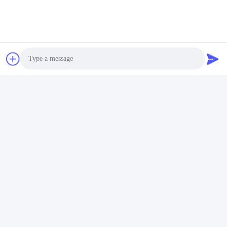
Senden Sie
Ähnliche Produkte
Photo
Video Call
Video
Audio Call
Zwei-Schrauben-Extruder
Anpassbares
Hochgeschwindigkeitsmischer
Drehmoment Extruder
für Pulvertrockner-Trockner
Teile Getriebe,
Laborart
Zwillingschraubgetriebe
Plaudern Sie Jetzt
Plaudern Sie Jetzt