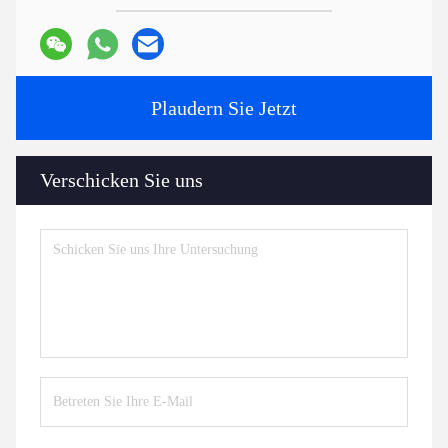
Bei Bestellungen über einem bestimmten Betrag stellen wir die
Technologie und Formel zur Verfügung, die Sie bei der
Fertigstellung des Projekts unterstützen.
7:
Haben Sie einen Katalog?
HLD Album.pdf
Tags:
Teile von Extrudermaschinen
Extruder-Hilfmaschine
Zubehör für Extruder
Kontakte
Kontakte:
Mr. Jayce
Telefon:
+86 15251884557
Fax:
86-15251884557