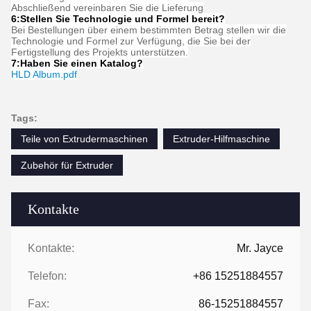
FAQ
1: Wie viele Jahre Erfahrung haben Sie?
Über 15 Jahre Erfahrung in der Extruderindustrie.
2: Sind Sie Händler oder Hersteller? Wie groß ist die Fläche
der Fabrik?
Wir sind Hersteller, die Fabrik ist über 5000 Quadratmeter groß.
3:
Wer produziert Schnecken- und Zylinderzubehör?
Unsere Fabrik stellt es selbst her
4: Kann ich eine Musterbestellung für den Extruder haben?
Ja, wir freuen uns über eine Musterbestellung, um die Qualität zu
testen und zu überprüfen. Mischproben sind akzeptabel.
5: Wie gehe ich bei einer Bestellung vor?
Teilen Sie uns zunächst Ihre Anforderungen oder Anwendung mit.
Zweitens zitieren wir entsprechend Ihren Anforderungen oder
unseren Vorschlägen.
Drittens bestätigt der Kunde die Muster und hinterlegt eine
Anzahlung für die formelle Bestellung.
Viertens organisieren wir die Produktion.
Abschließend vereinbaren Sie die Lieferung
6:
Stellen Sie Technologie und Formel bereit
?