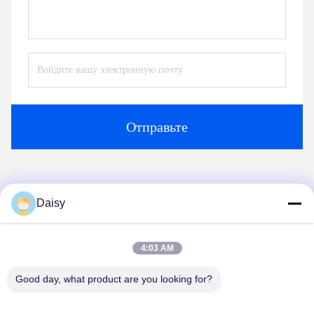
Контакты:
Mr. Jayce
Телефон:
+86 15251884557
Факс:
86-15251884557
Побеседуйте теперь
Daisy
Перешлите нас
4:03 AM
Good day, what product are you looking for?