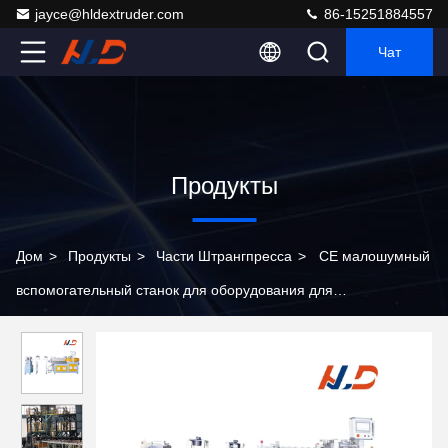
jayce@hldextruder.com
86-15251884557
Чат
Продукты
Дом
>
Продукты
>
Части Штрангпресса
>
CE малошумный
вспомогательный станок для оборудования для
гранулирования стренги с воздушным охлаждением