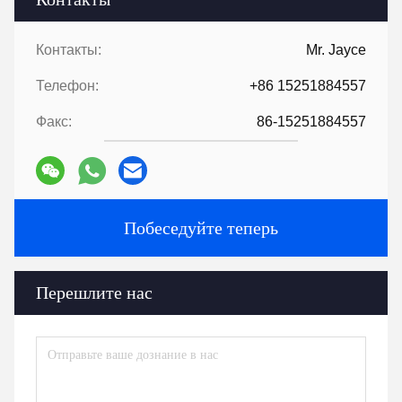
Во-вторых, мы цитируем в соответствии с вашими
требованиями или нашими предложениями.
В-третьих,заказчик подтверждает образцы и делает депозит
для формального заказа.
В-четвертых, мы организуем производство.
Наконец, организуйте доставку.
6:
Предоставление технологии и формулы
?
Для заказов свыше определенного количества, мы
предоставим технологию и формулу, чтобы помочь вам
завершить проект.
7:
У вас есть каталог?
HLD Альбом.pdf
Tags:
Части экструдерных машин
вспомогательная машина экструдера
аксессуары экструдеров
Контакты