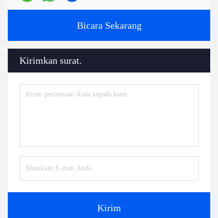
7:
Kau punya katalog?
HLD Album.pdf
Tags:
Bagian mesin ekstruder
mesin bantu ekstruder
aksesoris ekstruder
Kontak
Kontak:
Mr. Jayce
Telp:
+86 15251884557
Faks:
86-15251884557