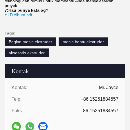
FAQ
1:Berapa tahun pengalaman yang Anda miliki?
Lebih dari 15 tahun pengalaman di industri ekstruder.
2:Apakah Anda pedagang atau produsen?Berapa luas
pabrik?
Kami adalah produsen, pabrik lebih dari 5000 meter persegi.
3:
Aksesoris sekrup dan tong, yang diproduksi?
Pabrik kami memproduksi sendiri
4: Dapatkah saya memiliki pesanan sampel untuk ekstruder?
Ya, kami menyambut pesanan sampel untuk menguji dan
memeriksa kualitas. sampel campuran dapat diterima.
5: Bagaimana untuk melanjutkan perintah untuk?
Pertama, beri tahu kami persyaratan atau aplikasi Anda.
Kedua, kami mengutip sesuai dengan kebutuhan Anda atau
saran kami.
Ketiga, pelanggan mengkonfirmasi sampel dan menempatkan
deposit untuk pesanan formal.
Keempat, Kami mengatur produksi.
Akhirnya, mengatur pengiriman
6:
Memberikan teknologi dan formula
?
Untuk pesanan di atas jumlah tertentu, kami akan menyediakan
teknologi dan rumus untuk membantu Anda menyelesaikan
proyek.