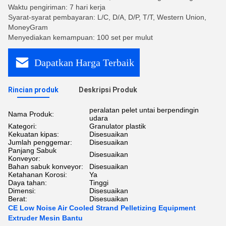
Waktu pengiriman: 7 hari kerja
Syarat-syarat pembayaran: L/C, D/A, D/P, T/T, Western Union,
MoneyGram
Menyediakan kemampuan: 100 set per mulut
Dapatkan Harga Terbaik
Rincian produk
Deskripsi Produk
peralatan pelet untai berpendingin
Nama Produk:
udara
Kategori:
Granulator plastik
Kekuatan kipas:
Disesuaikan
Jumlah penggemar:
Disesuaikan
Panjang Sabuk
Disesuaikan
Konveyor:
Bahan sabuk konveyor:
Disesuaikan
Ketahanan Korosi:
Ya
Daya tahan:
Tinggi
Dimensi:
Disesuaikan
Berat:
Disesuaikan
CE Low Noise Air Cooled Strand Pelletizing Equipment
Extruder Mesin Bantu