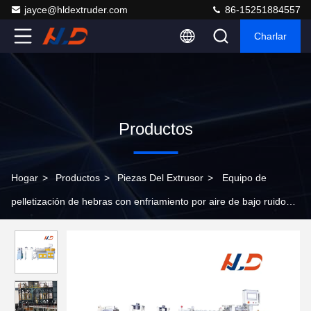
jayce@hldextruder.com
86-15251884557
Charlar
Productos
Hogar
>
Productos
>
Piezas Del Extrusor
>
Equipo de
pelletización de hebras con enfriamiento por aire de bajo ruido
CE Extrusor Máquina auxiliar