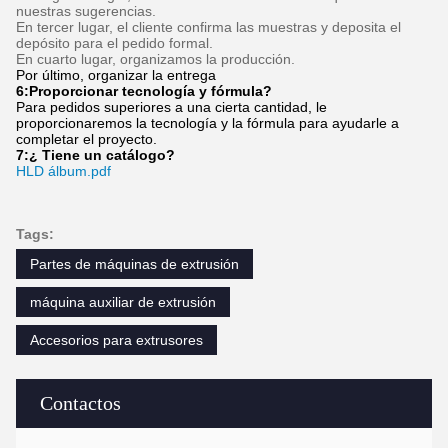
Preguntas frecuentes
1¿Cuántos años de experiencia tiene?
Más de 15 años de experiencia en la industria de las extrusoras.
2¿Son comerciantes o fabricantes? ¿Cuál es el área de la
fábrica?
Somos fabricantes, la fábrica es de más de 5000 metros
cuadrados.
3:
Accesorios de tornillo y barril, ¿quién los produce?
Nuestra fábrica lo fabrica nosotros mismos.
4¿Puedo pedir una muestra de la extrusora?
Sí, aceptamos el pedido de muestras para probar y comprobar la
calidad.
5¿Cómo proceder con una orden?
En primer lugar, háganos saber sus requisitos o aplicación.
En segundo lugar, citamos de acuerdo con sus requisitos o
nuestras sugerencias.
En tercer lugar, el cliente confirma las muestras y deposita el
depósito para el pedido formal.