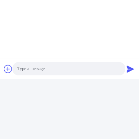
Envíe
Productos similares
Photo
Video Call
Vídeo
Audio Call
Extrusor de doble tornillo
Niveles de torque
mezclador de alta
personalizables de las