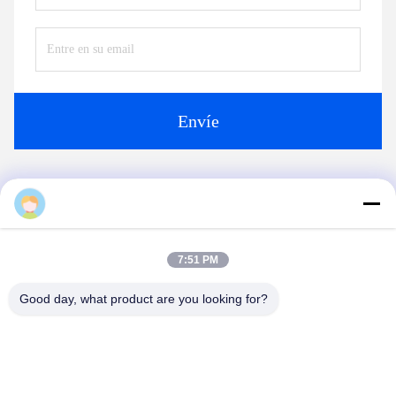
Teléfono:
+86 15251884557
Fax:
86-15251884557
Ahora Charle
Envíenos
7:51 PM
Good day, what product are you looking for?