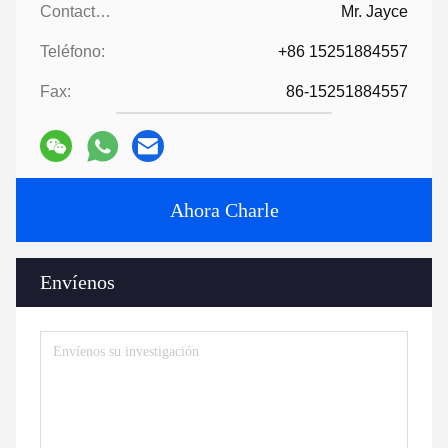
En cuarto lugar, organizamos la producción.
Por último, organizar la entrega
6:
Proporcionar tecnología y fórmula
?
Para pedidos superiores a una cierta cantidad, le
proporcionaremos la tecnología y la fórmula para ayudarle a
completar el proyecto.
7:
¿ Tiene un catálogo?
HLD álbum.pdf
Tags:
Partes de máquinas de extrusión
máquina auxiliar de extrusión
Accesorios para extrusores
Contactos
Contactos:
Mr. Jayce