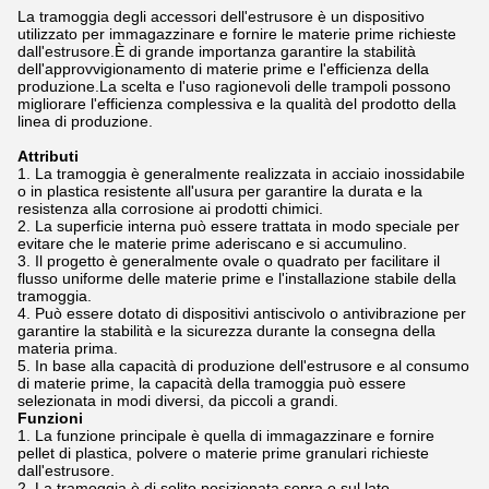
La tramoggia degli accessori dell'estrusore è un dispositivo
utilizzato per immagazzinare e fornire le materie prime richieste
dall'estrusore.È di grande importanza garantire la stabilità
dell'approvvigionamento di materie prime e l'efficienza della
produzione.La scelta e l'uso ragionevoli delle trampoli possono
migliorare l'efficienza complessiva e la qualità del prodotto della
linea di produzione.
Attributi
La tramoggia è generalmente realizzata in acciaio inossidabile
o in plastica resistente all'usura per garantire la durata e la
resistenza alla corrosione ai prodotti chimici.
La superficie interna può essere trattata in modo speciale per
evitare che le materie prime aderiscano e si accumulino.
Il progetto è generalmente ovale o quadrato per facilitare il
flusso uniforme delle materie prime e l'installazione stabile della
tramoggia.
Può essere dotato di dispositivi antiscivolo o antivibrazione per
garantire la stabilità e la sicurezza durante la consegna della
materia prima.
In base alla capacità di produzione dell'estrusore e al consumo
di materie prime, la capacità della tramoggia può essere
selezionata in modi diversi, da piccoli a grandi.
Funzioni
La funzione principale è quella di immagazzinare e fornire
pellet di plastica, polvere o materie prime granulari richieste
dall'estrusore.
La tramoggia è di solito posizionata sopra o sul lato