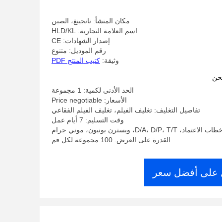
مكان المنشأ: نانجينغ، الصين
اسم العلامة التجارية: HLD/KL
إصدار الشهادات: CE
رقم الموديل: متنوع
وثيقة:
كتيب المنتج PDF
حن
الحد الأدنى لكمية: 1 مجموعة
الأسعار: Price negotiable
تفاصيل التغليف: تغليف الفيلم، تغليف الفيلم الفقاعي
وقت التسليم: 7 أيام عمل
D/A، D/P، ويسترن يونيون، موني جرام
القدرة على العرض: 100 مجموعة لكل فم
على أفضل سعر