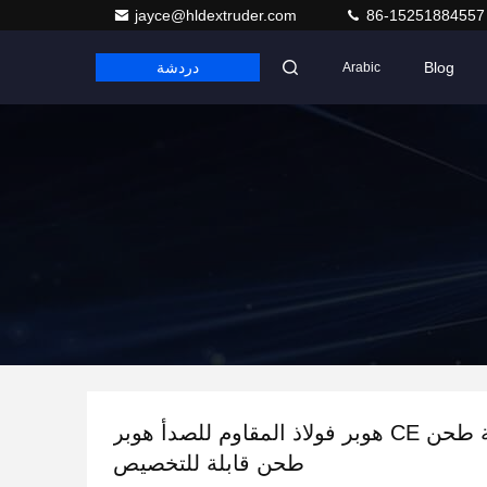
jayce@hldextruder.com
86-15251884557
Blog
دردشة
Arabic
أجزاء ماكينة طحن CE هوبر فولاذ المقاوم للصدأ هوبر
طحن قابلة للتخصيص