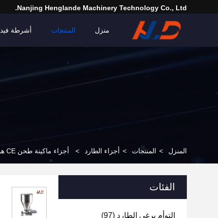
Nanjing Henglande Machinery Technology Co., Ltd.
منزل
المنتجات
أشرطة فيدي
المنزل
>
المنتجات
>
أجزاء الطارد
>
أجزاء ماكينة طحن CE هوبر فولاذ المقاوم للصدأ هوبر طحن قابلة للتخصيص
الفئات
التوأم برغي الطارد
(97)