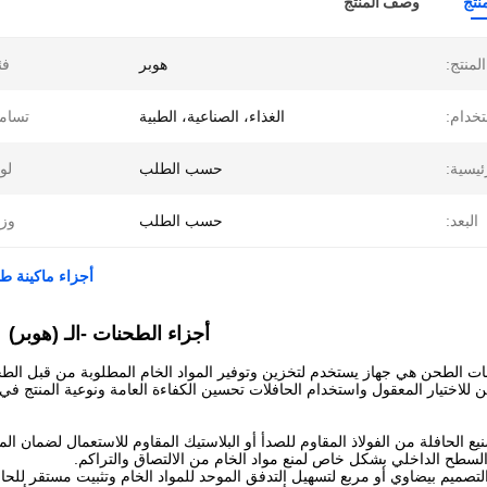
نتج
وصف المنتج
لمنتج:
هوبر
فئ
تخدام:
الغذاء، الصناعية، الطبية
تسام
ئيسية:
حسب الطلب
لو
البعد:
حسب الطلب
وز
أجزاء ماكينة طحن CE هوبر فولاذ المقاوم للصدأ هوبر طحن
أجزاء الطحنات -
الـ (هوبر)
ت الطحن هي جهاز يستخدم لتخزين وتوفير المواد الخام المطلوبة من قبل الطحن
ن للاختيار المعقول واستخدام الحافلات تحسين الكفاءة العامة ونوعية المنتج في 
نيع الحافلة من الفولاذ المقاوم للصدأ أو البلاستيك المقاوم للاستعمال لضمان المتا
لسطح الداخلي بشكل خاص لمنع مواد الخام من الالتصاق والتراكم.
لتصميم بيضاوي أو مربع لتسهيل التدفق الموحد للمواد الخام وتثبيت مستقر للحا