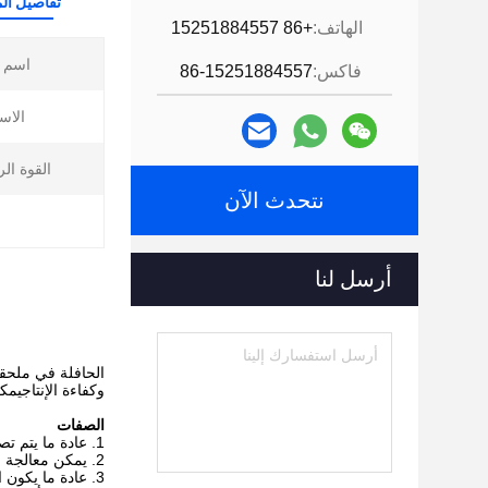
تفاصيل الم
الهاتف:
+86 15251884557
اسم ا
فاكس:
86-15251884557
الاس
القوة الر
نتحدث الآن
أرسل لنا
الحافلة في ملحقا
وكفاءة الإنتاجيمك
الصفات
عادة ما يتم تص
يمكن معالجة ا
عادة ما يكون ا