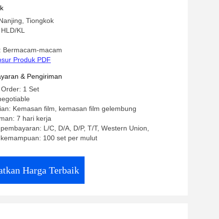
uk
Nanjing, Tiongkok
 HLD/KL
: Bermacam-macam
osur Produk PDF
yaran & Pengiriman
 Order: 1 Set
negotiable
ian: Kemasan film, kemasan film gelembung
man: 7 hari kerja
 pembayaran: L/C, D/A, D/P, T/T, Western Union,
kemampuan: 100 set per mulut
tkan Harga Terbaik