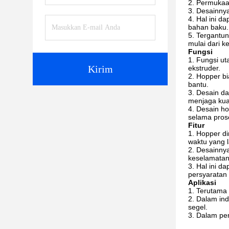
Permukaa
Desainnya
Hal ini d
bahan baku.
Tergantun
mulai dari ke
Fungsi
Fungsi ut
Kirim
ekstruder.
Hopper bia
bantu.
Desain da
menjaga kua
Desain ho
selama prose
Fitur
Hopper di
waktu yang 
Desainnya
keselamatan
Hal ini d
persyaratan 
Aplikasi
Terutama d
Dalam ind
segel.
Dalam pen