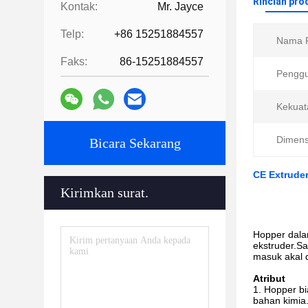
Rincian pro
Kontak:
Mr. Jayce
Telp:
+86 15251884557
Nama P
Faks:
86-15251884557
Pengg
Kekuat
Dimens
Bicara Sekarang
CE Extruder
Kirimkan surat.
Hopper dala
ekstruder.S
masuk akal d
Atribut
Hopper bi
bahan kimia