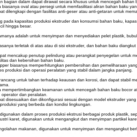
n bagian dalam dapat dirawat secara khusus untuk mencegah bahan
 biasanya oval atau persegi untuk memfasilitasi aliran bahan baku yan
apat dilengkapi dengan fasilitas anti-geser atau anti-getaran untuk me
g pada kapasitas produksi ekstruder dan konsumsi bahan baku, kapasi
cil hingga besar.
amanya adalah untuk menyimpan dan menyediakan pelet plastik, bubuk
sanya terletak di atas atau di sisi ekstruder, dan bahan baku diangkut
pat mencakup penutup pelindung atau perangkat penyegelan untuk 
litas dan kebersihan bahan baku.
pper biasanya memperhitungkan pembersihan dan pemeliharaan yang
s produksi dan operasi peralatan yang stabil dalam jangka panjang.
rancang untuk tahan terhadap keausan dan korosi, dan dapat stabil
lama.
 mempertimbangkan keamanan untuk mencegah bahan baku bocor atau h
 operator dan peralatan.
apat disesuaikan dan dikonfigurasi sesuai dengan model ekstruder ya
produksi yang berbeda dan kondisi lingkungan.
igunakan dalam proses produksi ekstrusi berbagai produk plastik, seperti 
ustri karet, digunakan untuk mengangkut dan menyimpan partikel karet
golahan makanan, digunakan untuk menyimpan dan mengangkut berbaga