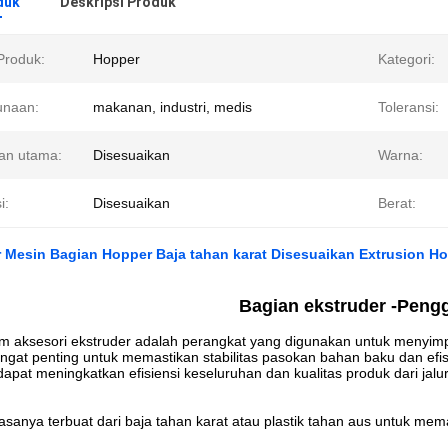
duk
Deskripsi Produk
roduk:
Hopper
Kategori:
unaan:
makanan, industri, medis
Toleransi:
an utama:
Disesuaikan
Warna:
i:
Disesuaikan
Berat:
 Mesin Bagian Hopper Baja tahan karat Disesuaikan Extrusion H
Bagian ekstruder -
Peng
m aksesori ekstruder adalah perangkat yang digunakan untuk menyi
angat penting untuk memastikan stabilitas pasokan bahan baku dan ef
apat meningkatkan efisiensi keseluruhan dan kualitas produk dari jalur
asanya terbuat dari baja tahan karat atau plastik tahan aus untuk me
.