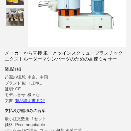
メーカーから直接 単一とツインスクリュープラスチック
エクストルーダーマシンパーツのための高速ミキサー
製品詳細
起源の場所: 南京、中国
ブランド名: HLD/KL
証明: CE
モデル番号: 様々な
文書:
製品説明書 PDF
支払及び船積みの言葉
最小注文数量: 1セット
価格: Price negotiable
パッケージの詳細: フィルム包装,泡膜包装