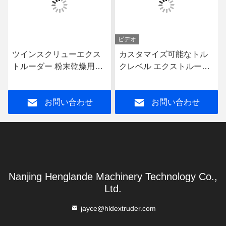
ビデオ
ツインスクリューエクス
カスタマイズ可能なトル
トルーダー 粉末乾燥用高
クレベル エクストルーダ
速ミキサー 乾燥機 実験室
ー部品 ギアボックス,ツイ
型
ンスクリュー エクストル
お問い合わせ
お問い合わせ
ーダーギアボックス
Nanjing Henglande Machinery Technology Co.,
Ltd.
jayce@hldextruder.com