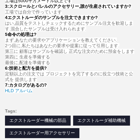
工場は5000平方メートル以上です
3:
スクロールとバレルのアクセサリー,誰が生産されていますか?
工場では自分で作っています
4エクストルーダのサンプルを注文できますか?
はい,品質をテストしチェックするためにサンプル注文を歓迎しま
す.混合したサンプルは受け入れられます.
5命令の処理は?
まず,あなたの要求やアプリケーションを教えてください.
2つ目に,私たちはあなたの要求や提案に従って引用します.
第三に 顧客はサンプルを確認し 正式な注文のために預金をします
第四に 生産を準備する
最後に,配達を準備する
6:
技術と配方を提供
?
定額以上の注文では プロジェクトを完了するのに役立つ技術と公
式を 提供します
7:
カタログがあるの?
HLD アルバム
Tags:
エクストルーダー機械の部品
エクストルーダ補助機械
エクストルーダー用アクセサリー