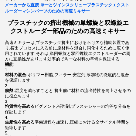
メーカーから直接 単一とツインスクリュープラスチックエクスト
ルーダーマシンパーツのための高速ミキサー
プラスチックの挤出機械の単螺旋と双螺旋エ
クストルーダー部品のための高速ミキサー
高速ミキサーは,プラスチック挤出における不可欠な補助装置であ
り,挤出プロセスに入る前に原材料を混合し同化するために広く使
用されています.それは,単回螺旋と双回螺旋エクストルーダーの両
方に互換性があります効率的で均一な材料の準備を保証する
機能
材料の混合:
ポリマー樹脂,フィラー,安定剤,添加物の徹底的な混合
を保証します.
前熱:
湿度を減らすことと 挤出前に材料の流出特性を向上させるの
に役立ちます.
均質性を高める
ピグメント,補強剤,プラスチシャーの均等な分布を
保証します.
生産性を高める
準備過程を加速し,圧縮における全サイクル時間を
短縮します.