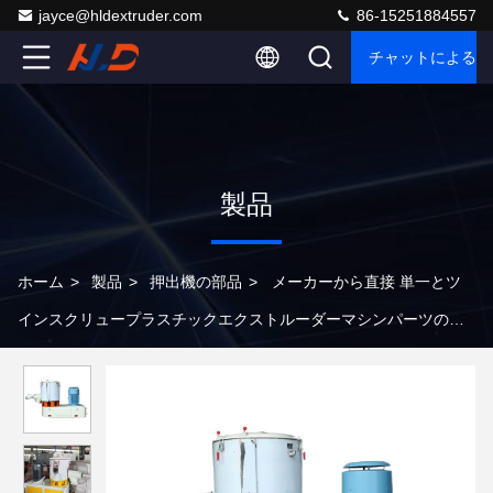
jayce@hldextruder.com
86-15251884557
チャットによるご
製品
ホーム
>
製品
>
押出機の部品
>
メーカーから直接 単一とツ
インスクリュープラスチックエクストルーダーマシンパーツのた
めの高速ミキサー