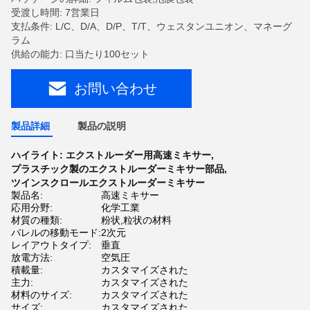
受渡し時間: 7営業日
支払条件: L/C、D/A、D/P、T/T、ウェスタンユニオン、マネーグ
ラム
供給の能力: 口当たり100セット
お問い合わせ
製品詳細
製品の説明
ハイライト:
エクストルーダー用高速ミキサー
,
プラスチック製のエクストルーダーミキサー部品
,
ツインスクロールエクストルーダーミキサー
製品名:
高速ミキサー
応用分野:
化学工業
材質の種類:
粉状,粒状の材料
バレルの移動モード:
2次元
レイアウトタイプ:
垂直
放電方法:
空気圧
積載量:
カスタマイズされた
主力:
カスタマイズされた
材料のサイズ:
カスタマイズされた
サイズ:
カスタマイズされた