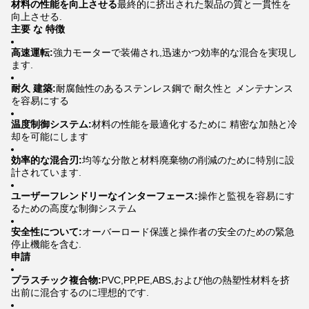
材料の性能を向上させる
最終的に挤出された製品の質と一貫性を
向上させる.
主要 な 特徴
高速運転:
強力モーターで装備され,迅速かつ効率的な混合を実現し
ます.
耐久 建築:
耐腐蝕性のあるステンレス鋼で 耐久性と メンテナンス
を容易にする
温度制御システム:
材料の性能を最適化するために 精密な加熱と冷
却を可能にします
効率的な混合刃:
均等な分散と材料廃棄物の削減のために特別に設
計されています.
ユーザーフレンドリーなインターフェース:
操作と監視を容易にす
るための高度な制御システム
安全性について:
オーバーロード保護と操作者の安全のための緊急
停止機能を含む.
申請
プラスチック複合物:
PVC,PP,PE,ABS,および他の熱塑性材料を挤
出前に混合するのに理想的です.