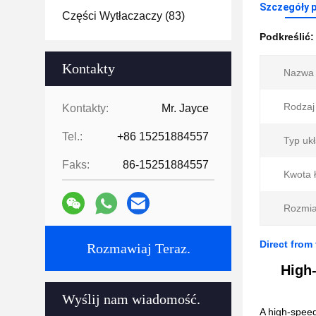
Szczegóły 
Części Wytłaczaczy
(83)
Podkreślić
Kontakty
Nazwa 
Rodzaj 
Kontakty:
Mr. Jayce
Tel.:
+86 15251884557
Typ uk
Faks:
86-15251884557
Kwota 
Rozmia
Direct from
Rozmawiaj Teraz.
High-
Wyślij nam wiadomość.
A high-speed