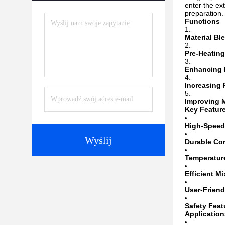
enter the ex
preparation.
Functions
Material Bl
Pre-Heating
Enhancing 
Increasing 
Improving M
Key Featur
High-Speed
Wyślij
Durable Con
Temperatur
Efficient M
User-Friend
Safety Feat
Application