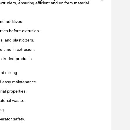
extruders, ensuring efficient and uniform material
and additives.
ties before extrusion.
, and plasticizers.
 time in extrusion.
extruded products.
nt mixing.
and easy maintenance.
ial properties.
terial waste.
ng.
erator safety.