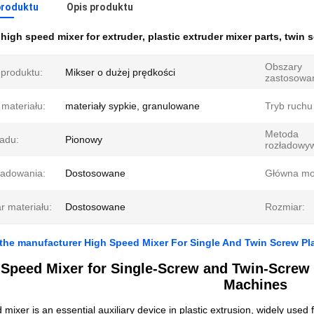
produktu
Opis produktu
:
high speed mixer for extruder
,
plastic extruder mixer parts
,
twin s
Obszary
produktu:
Mikser o dużej prędkości
zastosowa
materiału:
materiały sypkie, granulowane
Tryb ruchu
Metoda
ładu:
Pionowy
rozładowyw
ładowania:
Dostosowane
Główna mo
r materiału:
Dostosowane
Rozmiar:
 the manufacturer High Speed Mixer For Single And Twin Screw Pl
Speed Mixer for Single-Screw and Twin-Screw E
Machines
 mixer is an essential auxiliary device in plastic extrusion, widely use