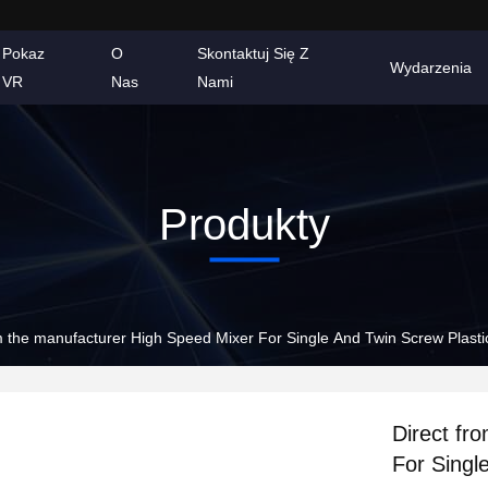
Pokaz
O
Skontaktuj Się Z
Wydarzenia
VR
Nas
Nami
Produkty
Direct from the manufacturer High Speed Mixer For Single And Twin Sc
Direct from the
For Singl