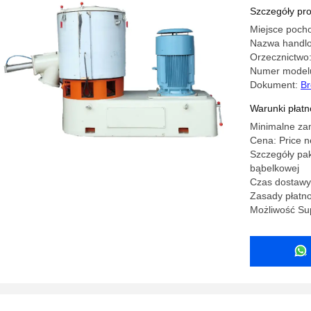
Machine 
Szczegóły pr
Miejsce pocho
Nazwa handl
Orzecznictwo
Numer model
Dokument:
Br
Warunki płatno
Minimalne za
Cena: Price n
Szczegóły pak
bąbelkowej
Czas dostawy:
Zasady płatno
Możliwość Su