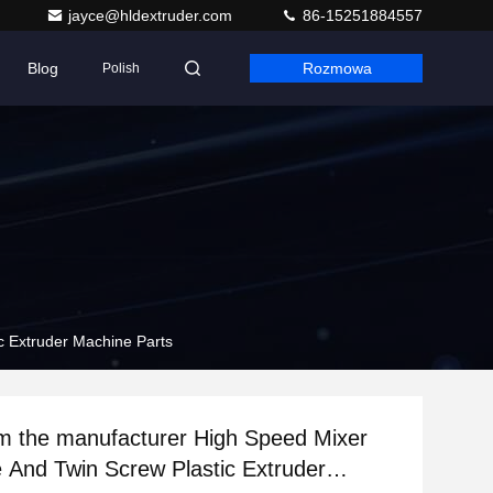
jayce@hldextruder.com
86-15251884557
Blog
Rozmowa
Polish
rew Plastic Extruder Machine Parts
 manufacturer High Speed Mixer
e And Twin Screw Plastic Extruder