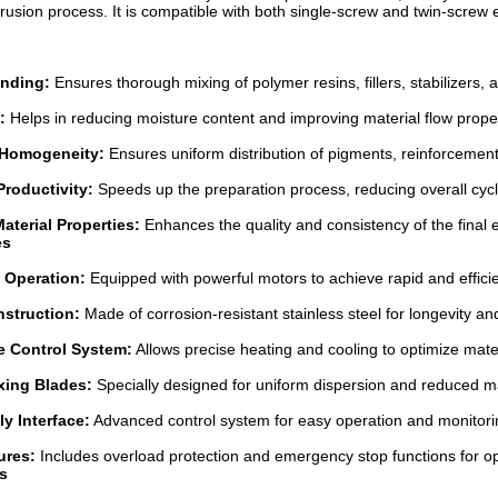
trusion process. It is compatible with both single-screw and twin-screw 
ending:
Ensures thorough mixing of polymer resins, fillers, stabilizers, 
:
Helps in reducing moisture content and improving material flow proper
Homogeneity:
Ensures uniform distribution of pigments, reinforcements
Productivity:
Speeds up the preparation process, reducing overall cycle
aterial Properties:
Enhances the quality and consistency of the final 
es
 Operation:
Equipped with powerful motors to achieve rapid and efficie
struction:
Made of corrosion-resistant stainless steel for longevity 
e Control System:
Allows precise heating and cooling to optimize mater
ixing Blades:
Specially designed for uniform dispersion and reduced ma
ly Interface:
Advanced control system for easy operation and monitori
ures:
Includes overload protection and emergency stop functions for op
s