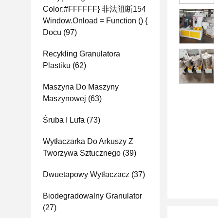
Color:#FFFFFF} 非法阻断154
Window.onload = Function () {
Docu
(97)
Recykling Granulatora
Plastiku
(62)
Maszyna Do Maszyny
Maszynowej
(63)
Śruba I Lufa
(73)
Wytłaczarka Do Arkuszy Z
Tworzywa Sztucznego
(39)
Dwuetapowy Wytłaczacz
(37)
Biodegradowalny Granulator
(27)