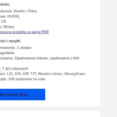
Parts
oduktu
dzenia: Nankin, Chiny
owa: HLD/KL
: CE
u: Różny
oszura produktu w wersji PDF
ści i wysyłki
mówienie: 1 zestaw
egotiable
owania: Opakowania foliowe, opakowania z folii
 7 dni roboczych
ści: L/C, D/A, D/P, T/T, Western Union, MoneyGram
pply: 100 zestawów na usta
Rozmawiaj Teraz.