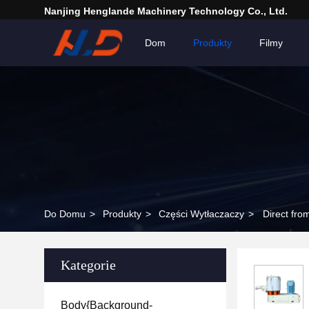
Nanjing Henglande Machinery Technology Co., Ltd.
Dom
Produkty
Filmy
Do Domu
>
Produkty
>
Części Wytłaczaczy
>
Kategorie
Body{background-