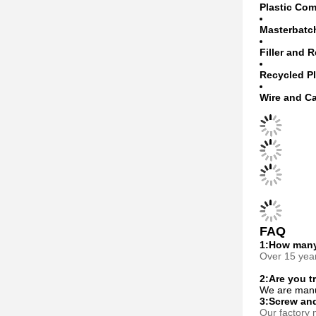
Plastic Co
Masterbatc
Filler and 
Recycled Pl
Wire and C