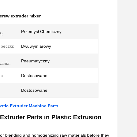
crew extruder mixer
Przemysł Chemiczny
ń:
 beczki:
Dwuwymiarowy
Pneumatyczny
ania:
c:
Dostosowane
Dostosowane
astic Extruder Machine Parts
xtruder Parts in Plastic Extrusion
d for blending and homogenizing raw materials before they