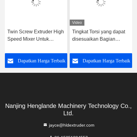
Video
Twin Screw Extruder High
Tingkat Torsi yang dapat
Speed Mixer Untuk
disesuaikan Bagian
Pengering Serbuk
Extruder Gearbox, Twin
Pengering Jenis
Screw Extruder Gearbox
k
Dapatkan Harga Terbaik
Dapatkan Harga Terbaik
Laboratorium
7:05 PM
Good day, what product are you looking for?
Nanjing Henglande Machinery Technology Co.,
Ltd.
jayce@hldextruder.com