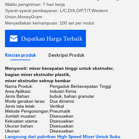
Waktu pengiriman: 7 hari kerja
Syarat-syarat pembayaran: L/C,D/A,D/P,T/T,Western
Union,MoneyGram
Menyediakan kemampuan: 100 set per mulut
Dapatkan Harga Terbaik
Rincian produk
Deskripsi Produk
Menyoroti:
mixer kecepatan tinggi untuk ekstruder
,
bagian mixer ekstruder plastik
,
mixer ekstruder sekrup kembar
Nama Produk:
Pengaduk Berkecepatan Tinggi
Area Aplikasi:
Industri Kimia
Jenis Bahan:
bubuk, bahan granular
Mode gerakan laras:
Dua dimensi
Jenis tata letak:
Vertikal
Metode Pengosongan:
Pneumatik
Jumlah muatan:
Disesuaikan
Kekuatan utama:
Disesuaikan
Ukuran bahan:
Disesuaikan
Ukuran:
Disesuaikan
Langsung dari pabrikan High Speed ​​Mixer Untuk Suku