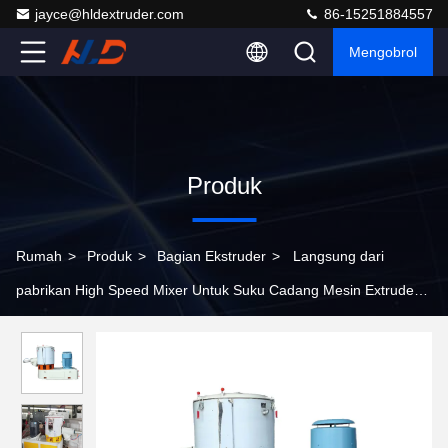
jayce@hldextruder.com
86-15251884557
Mengobrol
Produk
Rumah
>
Produk
>
Bagian Ekstruder
>
Langsung dari
pabrikan High Speed ​​Mixer Untuk Suku Cadang Mesin Extruder
Plastik Sekrup Tunggal Dan Kembar