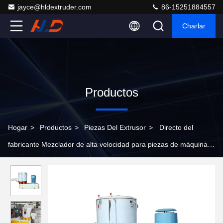
jayce@hldextruder.com
86-15251884557
Charlar
Productos
Hogar
>
Productos
>
Piezas Del Extrusor
>
Directo del
fabricante Mezclador de alta velocidad para piezas de máquinas
extrusoras de plástico de tornillo simple y doble