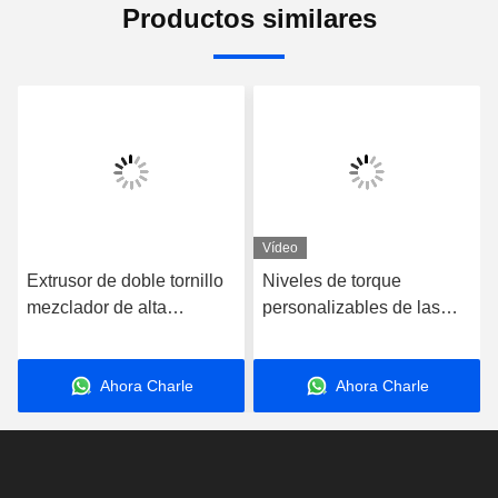
Productos similares
Vídeo
Extrusor de doble tornillo
Niveles de torque
mezclador de alta
personalizables de las
velocidad para secado de
piezas de la extrusora
polvo secador de
caja de engranajes, caja
Ahora Charle
Ahora Charle
laboratorio tipo
de engranajes de la
extrusora de tornillos
gemelos