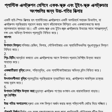
প্লাস্টিক এক্সট্রুশন মেশিনে একক-স্ক্রু এবং টুইন-স্ক্রু এক্সট্রুডার
অংশগুলির জন্য উচ্চ-গতির মিক্সার
একটি হাই-স্পিড মিক্সার হল প্লাস্টিকের এক্সট্রুশনে একটি অপরিহার্য সহায়ক ডিভাইস, যা
এক্সট্রুশন প্রক্রিয়ায় প্রবেশ করার আগে কাঁচামালকে মিশ্রিত এবং একজাতকরণের জন্য
ব্যাপকভাবে ব্যবহৃত হয়। এটি একক-স্ক্রু এবং টুইন-স্ক্রু এক্সট্রুডার উভয়ের সাথে সামঞ্জস্যপূর্ণ,
দক্ষ এবং অভিন্ন উপাদান প্রস্তুতি নিশ্চিত করে।
ফাংশন
উপাদান মিশ্রন:
পলিমার রেজিন, ফিলার, স্টেবিলাইজার এবং অ্যাডিটিভগুলির পুঙ্খানুপুঙ্খ মিশ্রণ
নিশ্চিত করে।
প্রি-হিটিং:
আর্দ্রতা কমাতে এবং এক্সট্রুশনের আগে উপাদান প্রবাহ বৈশিষ্ট্য উন্নত করতে
সাহায্য করে।
একজাতীয়তা বৃদ্ধি:
রঙ্গক, শক্তিবৃদ্ধি, এবং প্লাস্টিকাইজারের অভিন্ন বন্টন নিশ্চিত করে।
উৎপাদনশীলতা বৃদ্ধি:
প্রস্তুতির প্রক্রিয়াকে ত্বরান্বিত করে, এক্সট্রুশনে সামগ্রিক চক্রের
সময় হ্রাস করে।
উপাদান বৈশিষ্ট্য উন্নত করা:
চূড়ান্ত এক্সট্রুড পণ্যের গুণমান এবং ধারাবাহিকতা বাড়ায়।
মূল বৈশিষ্ট্য
উচ্চ গতির অপারেশন:
দ্রুত এবং দক্ষ মিশ্রণ অর্জন করার জন্য শক্তিশালী মোটর দিয়ে সজ্জিত।
টেকসই নির্মাণ:
দীর্ঘায়ু এবং সহজ রক্ষণাবেক্ষণের জন্য জারা-প্রতিরোধী স্টেইনলেস স্টীল দিয়ে