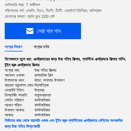
ডেলিভারি সময়: 7 কর্মদিবস
পরিশোধের শর্ত: এল/সি, ডি/এ, ডি/পি, টি/টি, ওয়েস্টার্ন ইউনিয়ন, মানিগ্রাম
যোগানের ক্ষমতা: প্রতি মুখে 100 সেট
সেরা দাম পান
পণ্যের বিবরণ
পণ্যের বর্ণনা
বিশেষভাবে তুলে ধরা:
এক্সট্রুডারের জন্য উচ্চ গতির মিক্সার
,
প্লাস্টিক এক্সট্রুডার মিক্সার পার্টস
,
টুইন স্ক্রু এক্সট্রুডার মিক্সার
পণ্যের নাম:
উচ্চ গতির মিক্সার
আবেদন এলাকা:
রাসায়নিক শিল্প
উপাদানের ধরন:
গুঁড়ো, দানাদার উপকরণ
ব্যারেল আন্দোলন মোড:
দ্বিমাত্রিক
লেআউট টাইপ:
উল্লম্ব
ডিসচার্জিং পদ্ধতি:
বায়ুসংক্রান্ত
লোডিং পরিমাণ:
কাস্টমাইজড
প্রধান শক্তি:
কাস্টমাইজড
উপাদান আকার:
কাস্টমাইজড
আকার:
কাস্টমাইজড
নির্মাতার কাছ থেকে সরাসরি একক এবং টুইন স্ক্রু প্লাস্টিকের এক্সট্রুডার মেশিনের অংশগুলির
জন্য উচ্চ গতির মিশ্রণকারী