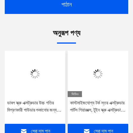
পাঠান
অনুরূপ পণ্য
ভিডিও
ডাবল স্ক্রু এক্সট্রুডার উচ্চ গতির
কাস্টমাইজযোগ্য টর্ক স্তর এক্সট্রুডার
মিশ্রণকারী পাউডার শুকানোর জন্য
পার্টস গিয়ারবক্স, টুইন স্ক্রু এক্সট্রুডার
ড্রায়ার পরীক্ষাগার প্রকার
গিয়ারবক্স
সেরা দাম পান
সেরা দাম পান