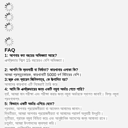
FAQ
1: আপনার কত বছরের অভিজ্ঞতা আছে?
এক্সট্রুডার শিল্পে 15 বছরেরও বেশি অভিজ্ঞতা।
2: আপনি কি ব্যবসায়ী বা নির্মাতা? কারখানার এলাকা কি?
আমরা প্রস্তুতকারক, কারখানাটি 5000 বর্গ মিটারের বেশি।
3:
স্ক্রু এবং ব্যারেল জিনিসপত্র, কে উত্পাদিত হয়?
আমাদের কারখানা এটি নিজেরাই তৈরি করে
4: আমি কি এক্সট্রুডারের জন্য একটি নমুনা অর্ডার পেতে পারি?
হ্যাঁ, আমরা মান পরীক্ষা এবং পরীক্ষা করার জন্য নমুনা অর্ডারকে স্বাগত জানাই। মিশ্র নমুনা
গ্রহণযোগ্য.
5: কিভাবে একটি অর্ডার এগিয়ে যেতে?
প্রথমত, আপনার প্রয়োজনীয়তা বা আবেদন আমাদের জানান।
দ্বিতীয়ত, আমরা আপনার প্রয়োজনীয়তা বা আমাদের পরামর্শ অনুযায়ী উদ্ধৃতি।
তৃতীয়ত, গ্রাহক নমুনা নিশ্চিত করে এবং আনুষ্ঠানিক আদেশের জন্য আমানত রাখে।
চতুর্থত, আমরা উৎপাদনের ব্যবস্থা করি।