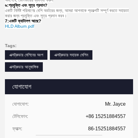
অবশেষে, ডেলিভারির ব্যবস্থা করুন
৬:
প্রযুক্তি এবং সূত্র প্রদান
?
একটি নির্দিষ্ট পরিমাণের বেশি অর্ডারের জন্য, আমরা আপনাকে প্রকল্পটি সম্পূর্ণ করতে সহায়তা
করার জন্য প্রযুক্তি এবং সূত্র প্রদান করব।
7:
একটি ক্যাটালগ আছে?
HLD Album.pdf
Tags:
এক্সট্রুডার মেশিনের অংশ
এক্সট্রুডার সহায়ক মেশিন
এক্সট্রুডার আনুষাঙ্গিক
যোগাযোগ
যোগাযোগ:
Mr. Jayce
টেলিফোন:
+86 15251884557
ফ্যাক্স:
86-15251884557