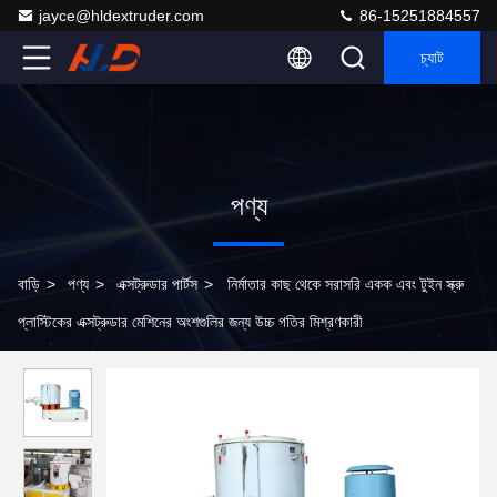
jayce@hldextruder.com
86-15251884557
চ্যাট
পণ্য
বাড়ি
>
পণ্য
>
এক্সট্রুডার পার্টস
>
নির্মাতার কাছ থেকে সরাসরি একক এবং টুইন স্ক্রু
প্লাস্টিকের এক্সট্রুডার মেশিনের অংশগুলির জন্য উচ্চ গতির মিশ্রণকারী