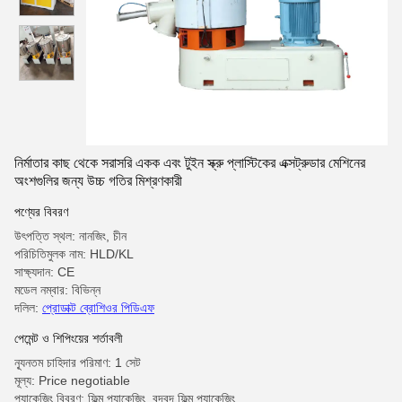
নির্মাতার কাছ থেকে সরাসরি একক এবং টুইন স্ক্রু প্লাস্টিকের এক্সট্রুডার মেশিনের
অংশগুলির জন্য উচ্চ গতির মিশ্রণকারী
পণ্যের বিবরণ
উৎপত্তি স্থল: নানজিং, চীন
পরিচিতিমুলক নাম: HLD/KL
সাক্ষ্যদান: CE
মডেল নম্বার: বিভিন্ন
দলিল:
প্রোডাক্ট ব্রোশিওর পিডিএফ
পেমেন্ট ও শিপিংয়ের শর্তাবলী
ন্যূনতম চাহিদার পরিমাণ: 1 সেট
মূল্য: Price negotiable
প্যাকেজিং বিবরণ: ফিল্ম প্যাকেজিং, বুদ্বুদ ফিল্ম প্যাকেজিং