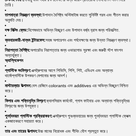
তৈরি।
তাপমাত্রা নিয়ন্ত্রণ ব্যবস্থা:
উপাদান বৈশিষ্ট্য অপ্টিমাইজ করতে সুনির্দিষ্ট গরম এবং শীতল করার
অনুমতি দেয়।
দক্ষ মিক্সিং ব্লেড:
বিশেষভাবে অভিন্ন বিচ্ছুরণ এবং উপাদান বর্জ্য হ্রাস জন্য পরিকল্পিত.
ব্যবহারকারী-বান্ধব ইন্টারফেস:
সহজ অপারেশন এবং পর্যবেক্ষণের জন্য উন্নত নিয়ন্ত্রণ ব্যবস্থা।
নিরাপত্তা বৈশিষ্ট্য:
অপারেটর নিরাপত্তার জন্য ওভারলোড সুরক্ষা এবং জরুরী স্টপ ফাংশন
অন্তর্ভুক্ত।
অ্যাপ্লিকেশন
প্লাস্টিক সংমিশ্রণ:
এক্সট্রুশনের আগে পিভিসি, পিপি, পিই, এবিএস এবং অন্যান্য
থার্মোপ্লাস্টিক উপকরণ মেশানোর জন্য আদর্শ।
মাস্টারব্যাচ উত্পাদন:
বেস রেজিনে colorants এবং additives এর অভিন্ন বিচ্ছুরণ নিশ্চিত
করে।
ফিলার এবং শক্তিবৃদ্ধি মিশ্রণ:
ক্যালসিয়াম কার্বনেট, গ্লাস ফাইবার এবং অন্যান্য শক্তিবৃদ্ধির
মিশ্রণের জন্য উপযুক্ত।
পুনর্ব্যবহৃত প্লাস্টিক প্রক্রিয়াকরণ:
এক্সট্রুশনে পুনঃব্যবহারের জন্য পুনর্ব্যবহৃত প্লাস্টিক ফ্লেক্স
একজাতকরণে সহায়তা করে।
তার এবং তারের উত্পাদন:
উচ্চ মানের নিরোধক এবং শীথিং যৌগ প্রস্তুত করে।