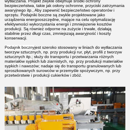
wytłaczania. Projekt zwykle obejmuje środki ochrony
bezpieczeństwa, takie jak osłony ochronne, przyciski zatrzymania
awaryjnego itp., Aby zapewnić bezpieczeństwo operatorów i
sprzętu. Podajniki boczne są zwykle projektowane jako
urządzenia energooszczędne, mające na celu optymalizację
efektywności wykorzystania energii i zmniejszenie kosztów
produkcji. Są również odporne na zużycie i trwałe, działają
stabilnie przez długi czas, zmniejszają awaryjność i koszty
konserwacji.
Podajnik boczny
jest szeroko stosowany w liniach do wytłaczania
tworzyw sztucznych, np. przy produkcji rur, płyt, profili z tworzyw
sztucznych itp.; służy do transportu i przetwarzania różnych
materiałów sypkich lub ziarnistych, np. przy produkcji materiałów
sypkich i nawozów; nadaje się do transportu granulowanych lub
sproszkowanych surowców w przemyśle spożywczym, np. przy
przetwórstwie i produkcji cukierków i zbóż.