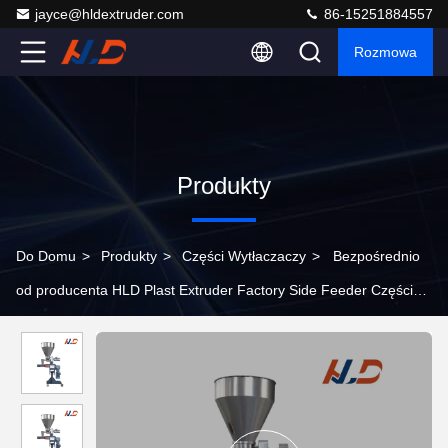
jayce@hldextruder.com
86-15251884557
Rozmowa
Produkty
Do Domu
>
Produkty
>
Części Wytłaczaczy
>
Bezpośrednio
od producenta HLD Plast Extruder Factory Side Feeder Części
ekstruderów ze stali nierdzewnej do linii produkcyjnych ekstruzji
tworzyw sztucznych