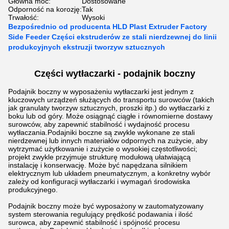
Główna moc:
Dostosowane
Odporność na korozję:
Tak
Trwałość:
Wysoki
Bezpośrednio od producenta HLD Plast Extruder Factory
Side Feeder Części ekstruderów ze stali nierdzewnej do linii
produkcyjnych ekstruzji tworzyw sztucznych
Części wytłaczarki - podajnik boczny
Podajnik boczny w wyposażeniu wytłaczarki jest jednym z
kluczowych urządzeń służących do transportu surowców (takich
jak granulaty tworzyw sztucznych, proszki itp.) do wytłaczarki z
boku lub od góry. Może osiągnąć ciągłe i równomierne dostawy
surowców, aby zapewnić stabilność i wydajność procesu
wytłaczania.
Podajniki boczne są zwykle wykonane ze stali
nierdzewnej lub innych materiałów odpornych na zużycie, aby
wytrzymać użytkowanie i zużycie o wysokiej częstotliwości;
projekt zwykle przyjmuje strukturę modułową ułatwiającą
instalację i konserwację. Może być napędzana silnikiem
elektrycznym lub układem pneumatycznym, a konkretny wybór
zależy od konfiguracji wytłaczarki i wymagań środowiska
produkcyjnego.
Podajnik boczny może być wyposażony w zautomatyzowany
system sterowania regulujący prędkość podawania i ilość
surowca, aby zapewnić stabilność i spójność procesu