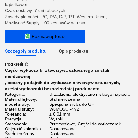
bąbelkowej
Czas dostawy: 7 dni roboczych
Zasady płatności: L/C, D/A, D/P, T/T, Western Union,
Możliwość Supply: 100 zestawów na usta
Rozmawiaj Teraz.
Szczegóły produktu
Opis produktu
Podkreślić:
Części wytłaczarki z tworzywa sztucznego ze stali
nierdzewnej
,
boczny podajnik do wytłaczania tworzyw sztucznych
,
części wytłaczarki bezpośredniej producenta
Kategoria:
Urządzenia elektryczne niskiego napięcia
Materiał lejkowy:
Stal nierdzewna
model śruby:
Specjalna śruba do GF
Materiał śruby:
W6MO5CR4V2
Tolerancja:
± 0,01 mm
Precyzja:
Wysoki
Stosowanie:
Przemysłowe, Części do wytłaczarek
Objętość zbiornika:
Dostosowane
Średnica śruby:
Dostosowane