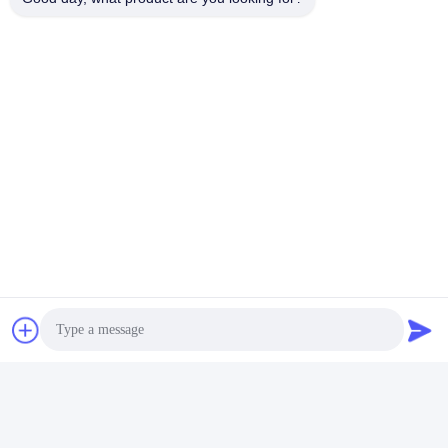
Często zadawane pytania
1: Ile masz lat doświadczenia?
Ponad 15 lat doświadczenia w branży wytłaczarek.
2: Czy jesteś handlowcem lub producentem? Jaka jest
powierzchnia fabryki?