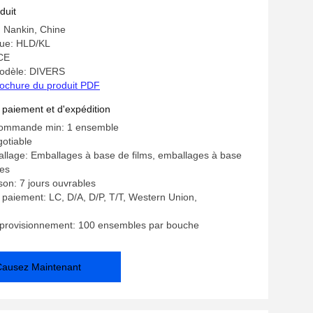
use en acier inoxydable pour les lignes
duit
tion d'extrusion en plastique
: Nankin, Chine
ue: HLD/KL
 CE
odèle: DIVERS
ochure du produit PDF
 paiement et d'expédition
commande min: 1 ensemble
gotiable
allage: Emballages à base de films, emballages à base
les
ison: 7 jours ouvrables
 paiement: LC, D/A, D/P, T/T, Western Union,
pprovisionnement: 100 ensembles par bouche
Causez Maintenant