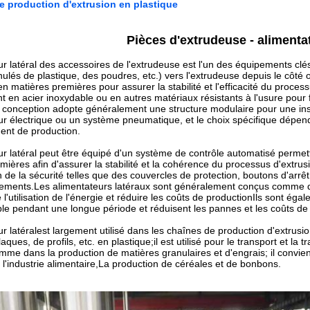
de production d'extrusion en plastique
Pièces d'extrudeuse - alimentat
ur latéral des accessoires de l'extrudeuse est l'un des équipements clés
ulés de plastique, des poudres, etc.) vers l'extrudeuse depuis le côté 
n matières premières pour assurer la stabilité et l'efficacité du process
 en acier inoxydable ou en autres matériaux résistants à l'usure pour fa
 conception adopte généralement une structure modulaire pour une insta
r électrique ou un système pneumatique, et le choix spécifique dépend
ent de production.
ur latéral peut être équipé d'un système de contrôle automatisé permetta
mières afin d'assurer la stabilité et la cohérence du processus d'ex
n de la sécurité telles que des couvercles de protection, boutons d'arrê
pements.Les alimentateurs latéraux sont généralement conçus comme 
de l'utilisation de l'énergie et réduire les coûts de productionIls sont ég
le pendant une longue période et réduisent les pannes et les coûts d
r latéral
est largement utilisé dans les chaînes de production d'extrusi
aques, de profils, etc. en plastique;il est utilisé pour le transport et 
mme dans la production de matières granulaires et d'engrais; il convie
l'industrie alimentaire,La production de céréales et de bonbons.