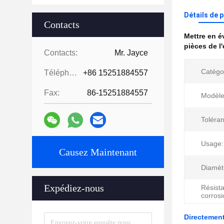
Détails de 
Contacts
Mettre en 
pièces de l
Contacts:
Mr. Jayce
Catégo
Téléphone:
+86 15251884557
Fax:
86-15251884557
Modèle 
Toléra
Usage:
Causez Maintenant
Diamètr
Expédiez-nous
Résista
corrosi
Directement