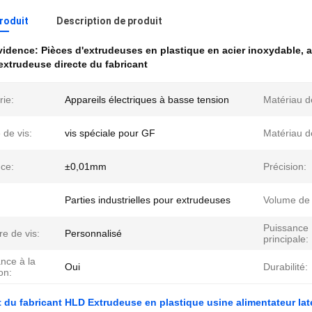
produit
Description de produit
évidence:
Pièces d'extrudeuses en plastique en acier inoxydable
,
a
'extrudeuse directe du fabricant
rie:
Appareils électriques à basse tension
Matériau d
de vis:
vis spéciale pour GF
Matériau de
nce:
±0,01mm
Précision:
Parties industrielles pour extrudeuses
Volume de 
Puissance
e de vis:
Personnalisé
principale:
nce à la
Oui
Durabilité:
on:
 du fabricant HLD Extrudeuse en plastique usine alimentateur lat