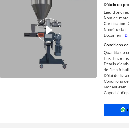
d'extrude
Détails de pro
de produc
Lieu d'origine
Nom de marq
Certification:
Numéro de m
Document:
Br
Conditions de
Quantité de 
Prix: Price ne
Détails d'emb
de films à bul
Délai de livra
Conditions de
MoneyGram
Capacité d'a