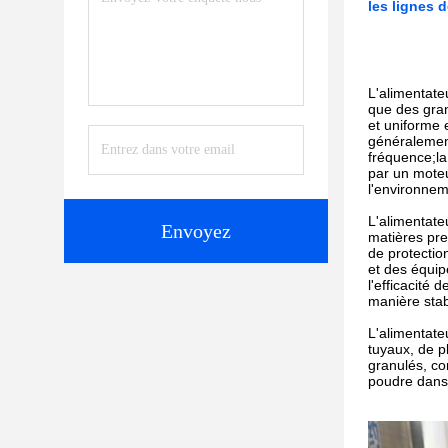
les lignes 
L'alimentate
que des gran
et uniforme e
généralement
fréquence;la
par un moteu
l'environnem
L'alimentate
Envoyez
matières pre
de protectio
et des équi
l'efficacité 
manière stab
L'alimentateu
tuyaux, de pl
granulés, co
poudre dans 