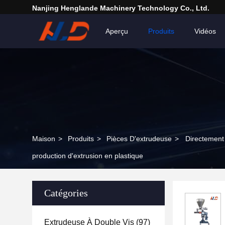
Nanjing Henglande Machinery Technology Co., Ltd.
Aperçu
Produits
Vidéos
Maison
>
Produits
>
Pièces D'extrudeuse
>
Directement 
production d'extrusion en plastique
Catégories
Extrudeuse À Double Vis
(97)