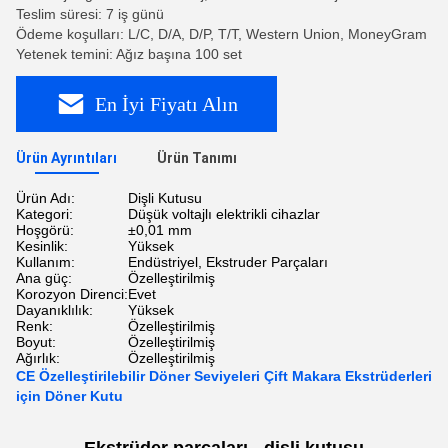
Teslim süresi: 7 iş günü
Ödeme koşulları: L/C, D/A, D/P, T/T, Western Union, MoneyGram
Yetenek temini: Ağız başına 100 set
En İyi Fiyatı Alın
Ürün Ayrıntıları
Ürün Tanımı
Ürün Adı:
Dişli Kutusu
Kategori:
Düşük voltajlı elektrikli cihazlar
Hoşgörü:
±0,01 mm
Kesinlik:
Yüksek
Kullanım:
Endüstriyel, Ekstruder Parçaları
Ana güç:
Özelleştirilmiş
Korozyon Direnci:
Evet
Dayanıklılık:
Yüksek
Renk:
Özelleştirilmiş
Boyut:
Özelleştirilmiş
Ağırlık:
Özelleştirilmiş
CE Özelleştirilebilir Döner Seviyeleri Çift Makara Ekstrüderleri
için Döner Kutu