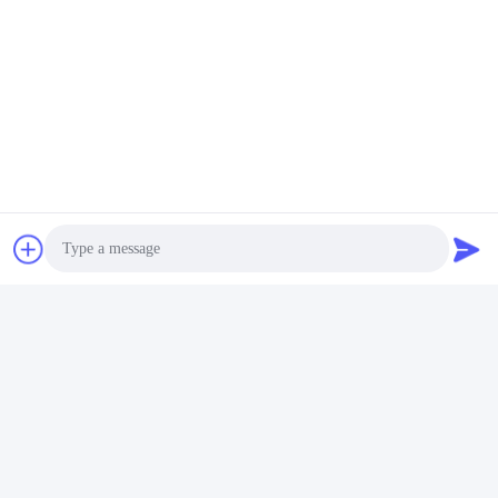
Photo
Sık Sorulan Sorular
1Kaç yıllık tecrübeniz var?
Video Call
Ekstrüder endüstrisinde 15 yıldan fazla deneyim.
Audio Call
2:Ticaretçi misiniz yoksa üreticiler misiniz?Fabrikanın alanı
nedir?