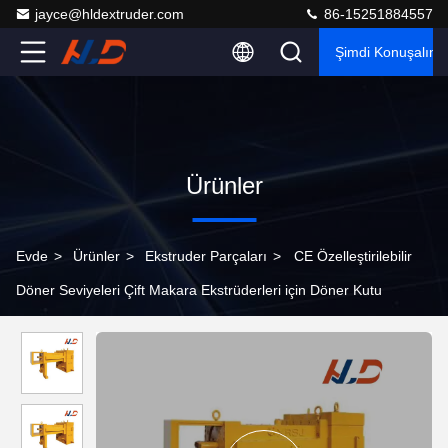
jayce@hldextruder.com
86-15251884557
Şimdi Konuşalım.
Ürünler
Evde
>
Ürünler
>
Ekstruder Parçaları
>
CE Özelleştirilebilir
Döner Seviyeleri Çift Makara Ekstrüderleri için Döner Kutu