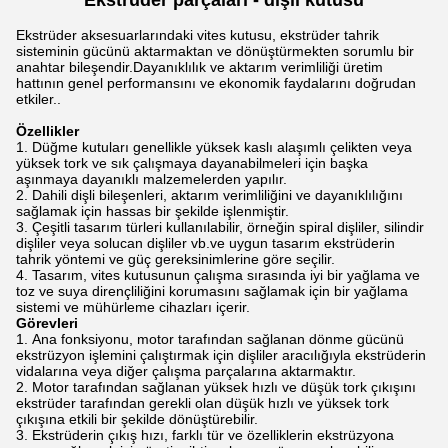
Ekstrüder parçaları - dişli kutusu
Ekstrüder aksesuarlarındaki vites kutusu, ekstrüder tahrik
sisteminin gücünü aktarmaktan ve dönüştürmekten sorumlu bir
anahtar bileşendir.Dayanıklılık ve aktarım verimliliği üretim
hattının genel performansını ve ekonomik faydalarını doğrudan
etkiler..
Özellikler
Düğme kutuları genellikle yüksek kaslı alaşımlı çelikten veya
yüksek tork ve sık çalışmaya dayanabilmeleri için başka
aşınmaya dayanıklı malzemelerden yapılır.
Dahili dişli bileşenleri, aktarım verimliliğini ve dayanıklılığını
sağlamak için hassas bir şekilde işlenmiştir.
Çeşitli tasarım türleri kullanılabilir, örneğin spiral dişliler, silindir
dişliler veya solucan dişliler vb.ve uygun tasarım ekstrüderin
tahrik yöntemi ve güç gereksinimlerine göre seçilir.
Tasarım, vites kutusunun çalışma sırasında iyi bir yağlama ve
toz ve suya dirençliliğini korumasını sağlamak için bir yağlama
sistemi ve mühürleme cihazları içerir.
Görevleri
Ana fonksiyonu, motor tarafından sağlanan dönme gücünü
ekstrüzyon işlemini çalıştırmak için dişliler aracılığıyla ekstrüderin
vidalarına veya diğer çalışma parçalarına aktarmaktır.
Motor tarafından sağlanan yüksek hızlı ve düşük tork çıkışını
ekstrüder tarafından gerekli olan düşük hızlı ve yüksek tork
çıkışına etkili bir şekilde dönüştürebilir.
Ekstrüderin çıkış hızı, farklı tür ve özelliklerin ekstrüzyona