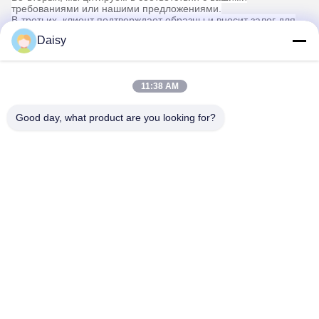
требованиями или нашими предложениями.
В-третьих, клиент подтверждает образцы и вносит залог для
официального заказа.
Daisy
В-четвертых, мы организуем производство.
Наконец-то организуйте доставку.
6:
Предоставить технологию и формулу
?
Для заказов на сумму более определенной суммы мы
11:38 AM
предоставим технологию и формулу, которые помогут вам
завершить проект.
7:
Есть каталог?
Good day, what product are you looking for?
Альбом HLD.pdf
Tags:
Части экструдерных машин
вспомогательная машина экструдера
аксессуары экструдеров
Контакты