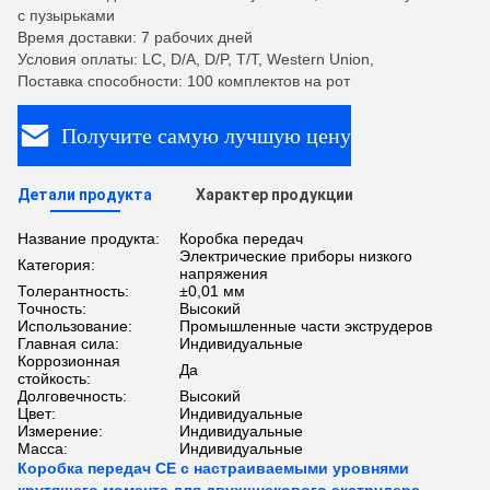
с пузырьками
Время доставки: 7 рабочих дней
Условия оплаты: LC, D/A, D/P, T/T, Western Union,
Поставка способности: 100 комплектов на рот
Получите самую лучшую цену
Детали продукта
Характер продукции
Название продукта:
Коробка передач
Электрические приборы низкого
Категория:
напряжения
Толерантность:
±0,01 мм
Точность:
Высокий
Использование:
Промышленные части экструдеров
Главная сила:
Индивидуальные
Коррозионная
Да
стойкость:
Долговечность:
Высокий
Цвет:
Индивидуальные
Измерение:
Индивидуальные
Масса:
Индивидуальные
Коробка передач CE с настраиваемыми уровнями