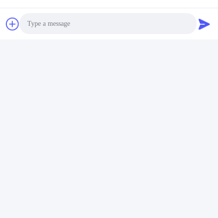
Контакты:
Mr. Jayce
Телефон:
+86 15251884557
Факс:
86-15251884557
Photo
Побеседуйте теперь
Video Call
Audio Call
Перешлите нас