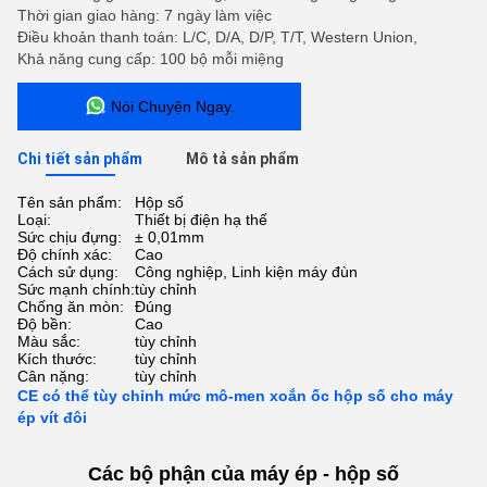
Thời gian giao hàng: 7 ngày làm việc
Điều khoản thanh toán: L/C, D/A, D/P, T/T, Western Union,
Khả năng cung cấp: 100 bộ mỗi miệng
Nói Chuyện Ngay.
Chi tiết sản phẩm
Mô tả sản phẩm
Tên sản phẩm:
Hộp số
Loại:
Thiết bị điện hạ thế
Sức chịu đựng:
± 0,01mm
Độ chính xác:
Cao
Cách sử dụng:
Công nghiệp, Linh kiện máy đùn
Sức mạnh chính:
tùy chỉnh
Chống ăn mòn:
Đúng
Độ bền:
Cao
Màu sắc:
tùy chỉnh
Kích thước:
tùy chỉnh
Cân nặng:
tùy chỉnh
CE có thể tùy chỉnh mức mô-men xoắn ốc hộp số cho máy
ép vít đôi
Các bộ phận của máy ép - hộp số