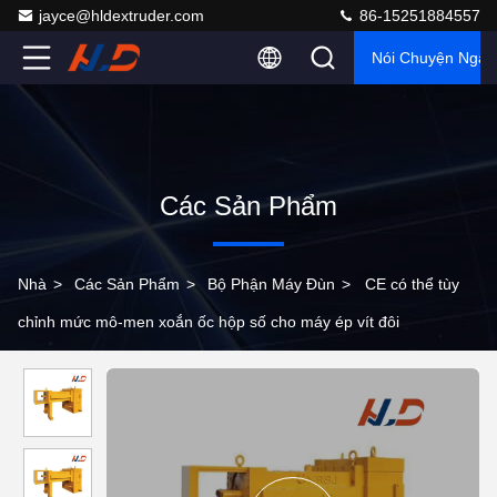
jayce@hldextruder.com
86-15251884557
Nói Chuyện Ngay
Các Sản Phẩm
Nhà
>
Các Sản Phẩm
>
Bộ Phận Máy Đùn
>
CE có thể tùy
chỉnh mức mô-men xoắn ốc hộp số cho máy ép vít đôi