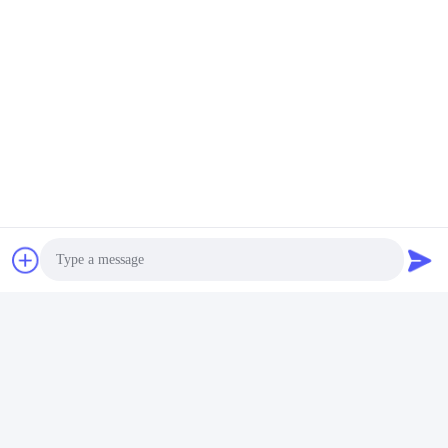
Photo
Câu hỏi thường gặp
1Ông có bao nhiêu năm kinh nghiệm?
Video Call
Hơn 15 năm kinh nghiệm trong ngành công nghiệp extruder.