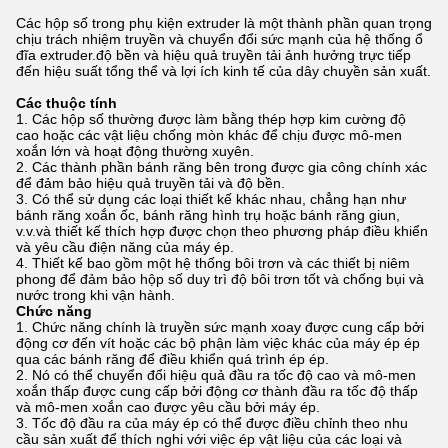
Các hộp số trong phụ kiện extruder là một thành phần quan trọng
chịu trách nhiệm truyền và chuyển đổi sức mạnh của hệ thống ổ
đĩa extruder.độ bền và hiệu quả truyền tải ảnh hưởng trực tiếp
đến hiệu suất tổng thể và lợi ích kinh tế của dây chuyền sản xuất.
Các thuộc tính
Các hộp số thường được làm bằng thép hợp kim cường độ
cao hoặc các vật liệu chống mòn khác để chịu được mô-men
xoắn lớn và hoạt động thường xuyên.
Các thành phần bánh răng bên trong được gia công chính xác
để đảm bảo hiệu quả truyền tải và độ bền.
Có thể sử dụng các loại thiết kế khác nhau, chẳng hạn như
bánh răng xoắn ốc, bánh răng hình trụ hoặc bánh răng giun,
v.v.và thiết kế thích hợp được chọn theo phương pháp điều khiển
và yêu cầu điện năng của máy ép.
Thiết kế bao gồm một hệ thống bôi trơn và các thiết bị niêm
phong để đảm bảo hộp số duy trì độ bôi trơn tốt và chống bụi và
nước trong khi vận hành.
Chức năng
Chức năng chính là truyền sức mạnh xoay được cung cấp bởi
động cơ đến vít hoặc các bộ phận làm việc khác của máy ép ép
qua các bánh răng để điều khiển quá trình ép ép.
Nó có thể chuyển đổi hiệu quả đầu ra tốc độ cao và mô-men
xoắn thấp được cung cấp bởi động cơ thành đầu ra tốc độ thấp
và mô-men xoắn cao được yêu cầu bởi máy ép.
Tốc độ đầu ra của máy ép có thể được điều chỉnh theo nhu
cầu sản xuất để thích nghi với việc ép vật liệu của các loại và