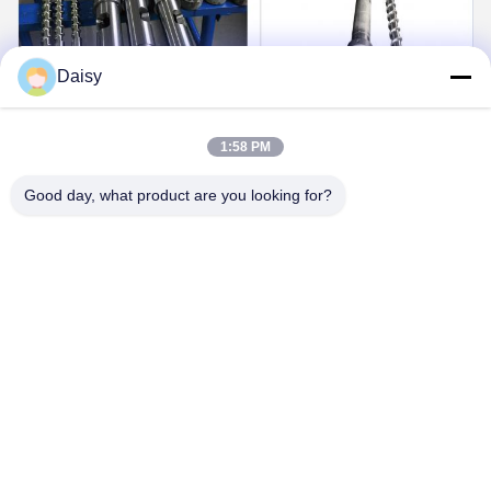
Daisy
1:58 PM
Good day, what product are you looking for?
FAQ
1 : Combien d’années d’expérience avez-vous ?
Plus de 15 ans d'expérience dans l'industrie des extrudeuses.
2 : Êtes-vous commerçants ou fabricants ? Quelle est la
superficie de l'usine ?
Nous sommes fabricant, l'usine fait plus de 5000 mètres carrés.
3 :
Accessoires pour vis et canons, qui est produit ?
Notre usine le fabrique nous-mêmes
4 : Puis-je avoir un exemple de commande pour
l’extrudeuse ?
Oui, nous accueillons la commande d'échantillon pour tester et
vérifier la qualité. Les échantillons mixtes sont acceptables.
5 : Comment procéder à une commande ?
Tout d'abord, faites-nous part de vos besoins ou de votre
application.