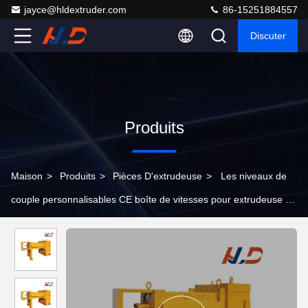
jayce@hldextruder.com
86-15251884557
Discuter
Produits
Maison
>
Produits
>
Pièces D'extrudeuse
>
Les niveaux de
couple personnalisables CE boîte de vitesses pour extrudeuse à
double vis