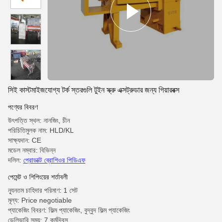
সিই কাস্টমাইজযোগ্য টর্ক স্তরগুলি টুইন স্ক্রু এক্সট্রুডার জন্য গিয়ারবক্স
পণ্যের বিবরণ
উৎপত্তি স্থল: নানজিং, চীন
পরিচিতিমুলক নাম: HLD/KL
সাক্ষ্যদান: CE
মডেল নম্বার: বিভিন্ন
দলিল:
প্রোডাক্ট ব্রোশিওর পিডিএফ
পেমেন্ট ও শিপিংয়ের শর্তাবলী
ন্যূনতম চাহিদার পরিমাণ: 1 সেট
মূল্য: Price negotiable
প্যাকেজিং বিবরণ: ফিল্ম প্যাকেজিং, বুদ্বুদ ফিল্ম প্যাকেজিং
ডেলিভারি সময়: 7 কর্মদিবস