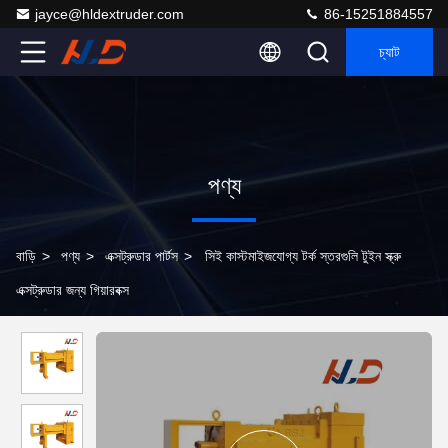
jayce@hldextruder.com
86-15251884557
চ্যাট
পণ্য
বাড়ি
>
পণ্য
>
এক্সট্রুডার পার্টস
>
সিই কাস্টমাইজযোগ্য টর্ক স্তরগুলি টুইন স্ক্রু
এক্সট্রুডার জন্য গিয়ারবক্স