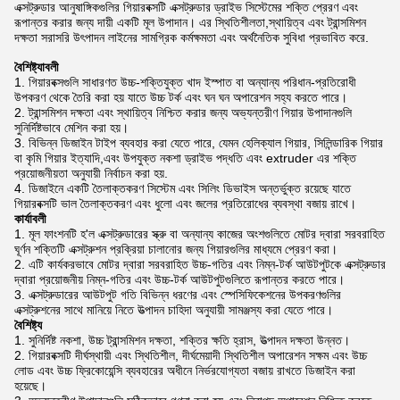
এক্সট্রুডার আনুষাঙ্গিকগুলির গিয়ারবক্সটি এক্সট্রুডার ড্রাইভ সিস্টেমের শক্তি প্রেরণ এবং
রূপান্তর করার জন্য দায়ী একটি মূল উপাদান। এর স্থিতিশীলতা,স্থায়িত্ব এবং ট্রান্সমিশন
দক্ষতা সরাসরি উৎপাদন লাইনের সামগ্রিক কর্মক্ষমতা এবং অর্থনৈতিক সুবিধা প্রভাবিত করে.
বৈশিষ্ট্যাবলী
গিয়ারবক্সগুলি সাধারণত উচ্চ-শক্তিযুক্ত খাদ ইস্পাত বা অন্যান্য পরিধান-প্রতিরোধী
উপকরণ থেকে তৈরি করা হয় যাতে উচ্চ টর্ক এবং ঘন ঘন অপারেশন সহ্য করতে পারে।
ট্রান্সমিশন দক্ষতা এবং স্থায়িত্ব নিশ্চিত করার জন্য অভ্যন্তরীণ গিয়ার উপাদানগুলি
সুনির্দিষ্টভাবে মেশিন করা হয়।
বিভিন্ন ডিজাইন টাইপ ব্যবহার করা যেতে পারে, যেমন হেলিক্যাল গিয়ার, সিলিন্ডারিক গিয়ার
বা কৃমি গিয়ার ইত্যাদি,এবং উপযুক্ত নকশা ড্রাইভ পদ্ধতি এবং extruder এর শক্তি
প্রয়োজনীয়তা অনুযায়ী নির্বাচন করা হয়.
ডিজাইনে একটি তৈলাক্তকরণ সিস্টেম এবং সিলিং ডিভাইস অন্তর্ভুক্ত রয়েছে যাতে
গিয়ারবক্সটি ভাল তৈলাক্তকরণ এবং ধুলো এবং জলের প্রতিরোধের ব্যবস্থা বজায় রাখে।
কার্যাবলী
মূল ফাংশনটি হ'ল এক্সট্রুডারের স্ক্রু বা অন্যান্য কাজের অংশগুলিতে মোটর দ্বারা সরবরাহিত
ঘূর্ণন শক্তিটি এক্সট্রুশন প্রক্রিয়া চালানোর জন্য গিয়ারগুলির মাধ্যমে প্রেরণ করা।
এটি কার্যকরভাবে মোটর দ্বারা সরবরাহিত উচ্চ-গতির এবং নিম্ন-টর্ক আউটপুটকে এক্সট্রুডার
দ্বারা প্রয়োজনীয় নিম্ন-গতির এবং উচ্চ-টর্ক আউটপুটগুলিতে রূপান্তর করতে পারে।
এক্সট্রুডারের আউটপুট গতি বিভিন্ন ধরণের এবং স্পেসিফিকেশনের উপকরণগুলির
এক্সট্রুশনের সাথে মানিয়ে নিতে উত্পাদন চাহিদা অনুযায়ী সামঞ্জস্য করা যেতে পারে।
বৈশিষ্ট্য
সুনির্দিষ্ট নকশা, উচ্চ ট্রান্সমিশন দক্ষতা, শক্তির ক্ষতি হ্রাস, উত্পাদন দক্ষতা উন্নত।
গিয়ারবক্সটি দীর্ঘস্থায়ী এবং স্থিতিশীল, দীর্ঘমেয়াদী স্থিতিশীল অপারেশন সক্ষম এবং উচ্চ
লোড এবং উচ্চ ফ্রিকোয়েন্সি ব্যবহারের অধীনে নির্ভরযোগ্যতা বজায় রাখতে ডিজাইন করা
হয়েছে।