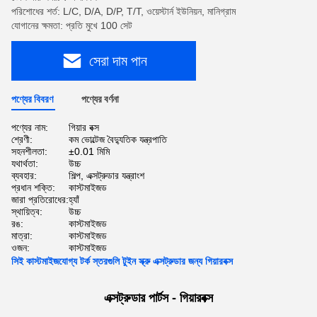
পরিশোধের শর্ত: L/C, D/A, D/P, T/T, ওয়েস্টার্ন ইউনিয়ন, মানিগ্রাম
যোগানের ক্ষমতা: প্রতি মুখে 100 সেট
সেরা দাম পান
পণ্যের বিবরণ
পণ্যের বর্ণনা
পণ্যের নাম:
গিয়ার বক্স
শ্রেণী:
কম ভোল্টেজ বৈদ্যুতিক যন্ত্রপাতি
সহনশীলতা:
±0.01 মিমি
যথার্থতা:
উচ্চ
ব্যবহার:
শিল্প, এক্সট্রুডার যন্ত্রাংশ
প্রধান শক্তি:
কাস্টমাইজড
জারা প্রতিরোধের:
হ্যাঁ
স্থায়িত্ব:
উচ্চ
রঙ:
কাস্টমাইজড
মাত্রা:
কাস্টমাইজড
ওজন:
কাস্টমাইজড
সিই কাস্টমাইজযোগ্য টর্ক স্তরগুলি টুইন স্ক্রু এক্সট্রুডার জন্য গিয়ারবক্স
এক্সট্রুডার পার্টস - গিয়ারবক্স