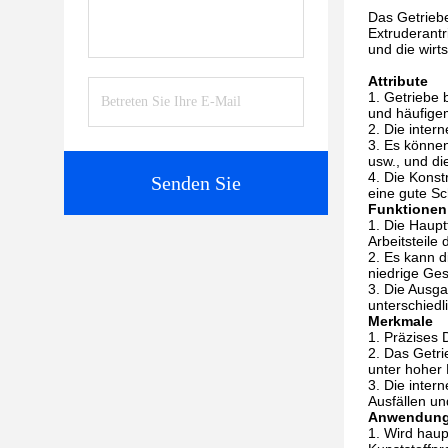
Das Getrieb
Extruderantr
und die wirts
Attribute
Getriebe 
und häufigem
Die inter
Es können
usw., und di
Die Konst
Senden Sie
eine gute S
Funktionen
Die Haupt
Arbeitsteile
Es kann d
niedrige Ge
Die Ausga
unterschiedl
Merkmale
Präzises D
Das Getrie
unter hoher 
Die inter
Ausfällen un
Anwendun
Wird haup