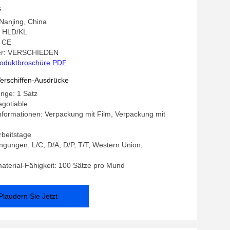
s
 Nanjing, China
 HLD/KL
: CE
er: VERSCHIEDEN
oduktbroschüre PDF
erschiffen-Ausdrücke
nge: 1 Satz
egotiable
formationen: Verpackung mit Film, Verpackung mit
Arbeitstage
gungen: L/C, D/A, D/P, T/T, Western Union,
terial-Fähigkeit: 100 Sätze pro Mund
Plaudern Sie Jetzt