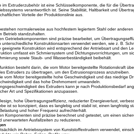
e im Extruderzubehör ist eine Schlüsselkomponente, die für die Über
iebssystems verantwortlich ist. Seine Stabilität, Haltbarkeit und Übertr
chaftlichen Vorteile der Produktionslinie aus.
bestehen normalerweise aus hochfestem legiertem Stahl oder anderen
 Betrieb standzuhalten.
nen Getriebekomponenten sind präzise bearbeitet, um Übertragungseffiz
 unterschiedliche Konstruktionsarten verwendet werden, wie z. B. Sc
e geeignete Konstruktion wird entsprechend der Antriebsart und den L
ruktion umfasst ein Schmiersystem und Dichtungsvorrichtungen, um sic
chmierung sowie Staub- und Wasserbeständigkeit beibehält.
funktion besteht darin, die vom Motor bereitgestellte Rotationskraft ü
 des Extruders zu übertragen, um den Extrusionsprozess anzutreiben.
ie vom Motor bereitgestellte hohe Geschwindigkeit und das niedrige Dr
schwindigkeit und das hohe Drehmoment umwandeln.
ngsgeschwindigkeit des Extruders kann je nach Produktionsbedarf ange
icher Art und Spezifikationen anzupassen.
esign, hohe Übertragungseffizienz, reduzierter Energieverlust, verbess
be ist so konzipiert, dass es langlebig und stabil ist, einen langfristig
Belastung und hoher Frequenz aufrechterhält.
nen Komponenten sind präzise berechnet und getestet, um einen sichere
d unerwarteten Ausfallzeiten zu reduzieren.
gen
tsächlich im Antriebssystem von Kunststoffextrudern verwendet, einschl