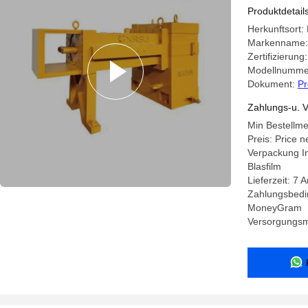
Produktdetail
Herkunftsort:
Markenname:
Zertifizierung
Modellnumm
Dokument:
Pr
Zahlungs-u. V
Min Bestellme
Preis: Price n
Verpackung In
Blasfilm
Lieferzeit: 7 
Zahlungsbedin
MoneyGram
Versorgungsma