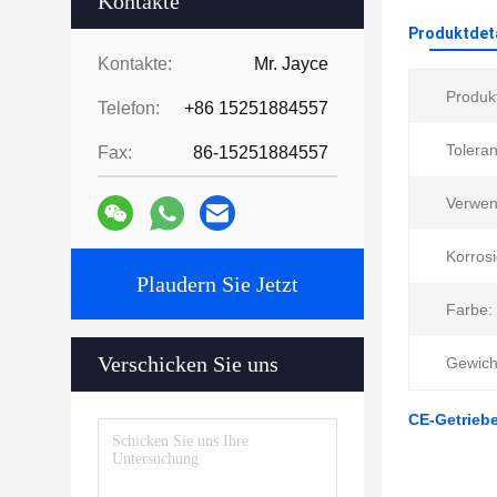
Kontakte
Produktdet
Kontakte:
Mr. Jayce
Produk
Telefon:
+86 15251884557
Toleran
Fax:
86-15251884557
Verwen
Korrosi
Plaudern Sie Jetzt
Farbe:
Verschicken Sie uns
Gewich
CE-Getrieb