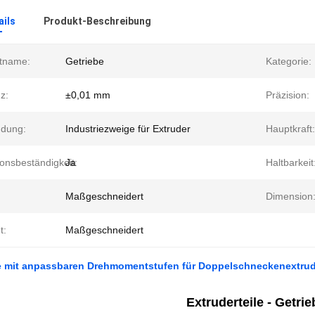
ails
Produkt-Beschreibung
tname:
Getriebe
Kategorie:
z:
±0,01 mm
Präzision:
dung:
Industriezweige für Extruder
Hauptkraft:
onsbeständigkeit:
Ja
Haltbarkeit
Maßgeschneidert
Dimension
t:
Maßgeschneidert
e mit anpassbaren Drehmomentstufen für Doppelschneckenextrud
Extruderteile - Getrie