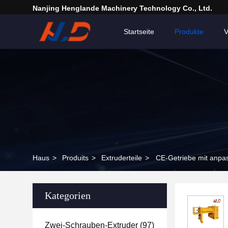
Nanjing Henglande Machinery Technology Co., Ltd.
Startseite
Produkte
V
Haus
>
Produits
>
Extruderteile
>
CE-Getriebe mit anpa
Kategorien
Zwei-Schrauben-Extruder
(97)