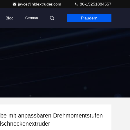
jayce@hldextruder.com
86-15251884557
Blog
Plaudern
German
ebe mit anpassbaren Drehmomentstufen
lschneckenextruder