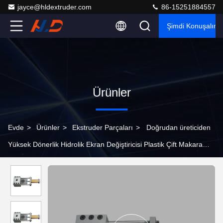
jayce@hldextruder.com
86-15251884557
Şimdi Konuşalım.
Ürünler
Evde
>
Ürünler
>
Ekstruder Parçaları
>
Doğrudan üreticiden
Yüksek Dönerlik Hidrolik Ekran Değiştiricisi Plastik Çift Makara
Ekstrüderleri Alaşımlı Çelik Hızlı Ekran