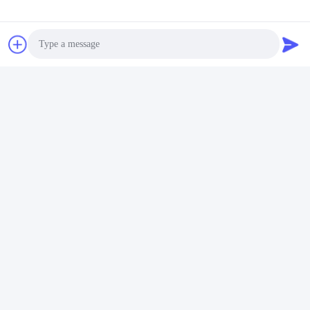
Photo
Video Call
Audio Call
SSS
1: Kaç yıllık tecrübeniz var?
Ekstruder endüstrisinde 15 yılı aşkın deneyim.
2: Tüccar veya üretici misiniz? Fabrikanın alanı nedir?
Biz üreticiyiz, fabrika 5000 metrekarenin üzerindedir.
3:
Vida ve kovan aksesuarları kimler tarafından