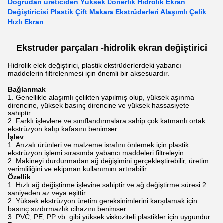
Doğrudan üreticiden Yüksek Dönerlik Hidrolik Ekran
Değiştiricisi Plastik Çift Makara Ekstrüderleri Alaşımlı Çelik
Hızlı Ekran
Ekstruder parçaları -
hidrolik ekran değiştirici
Hidrolik elek değiştirici, plastik ekstrüderlerdeki yabancı
maddelerin filtrelenmesi için önemli bir aksesuardır.
Bağlanmak
Genellikle alaşımlı çelikten yapılmış olup, yüksek aşınma
direncine, yüksek basınç direncine ve yüksek hassasiyete
sahiptir.
Farklı işlevlere ve sınıflandırmalara sahip çok katmanlı ortak
ekstrüzyon kalıp kafasını benimser.
İşlev
Arızalı ürünleri ve malzeme israfını önlemek için plastik
ekstrüzyon işlemi sırasında yabancı maddeleri filtreleyin.
Makineyi durdurmadan ağ değişimini gerçekleştirebilir, üretim
verimliliğini ve ekipman kullanımını artırabilir.
Özellik
Hızlı ağ değiştirme işlevine sahiptir ve ağ değiştirme süresi 2
saniyeden az veya eşittir.
Yüksek ekstrüzyon üretim gereksinimlerini karşılamak için
basınç sızdırmazlık cihazını benimser.
PVC, PE, PP vb. gibi yüksek viskoziteli plastikler için uygundur.