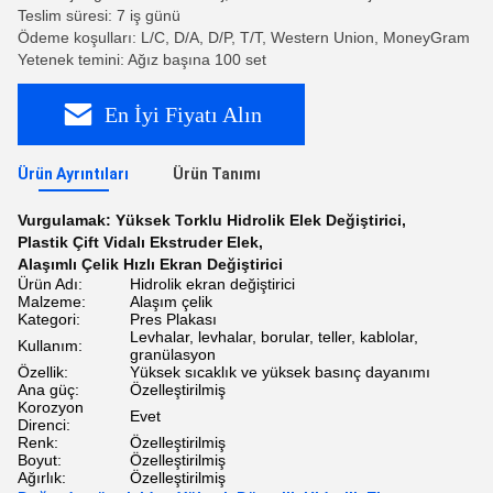
Teslim süresi: 7 iş günü
Ödeme koşulları: L/C, D/A, D/P, T/T, Western Union, MoneyGram
Yetenek temini: Ağız başına 100 set
En İyi Fiyatı Alın
Ürün Ayrıntıları
Ürün Tanımı
Vurgulamak:
Yüksek Torklu Hidrolik Elek Değiştirici
,
Plastik Çift Vidalı Ekstruder Elek
,
Alaşımlı Çelik Hızlı Ekran Değiştirici
Ürün Adı:
Hidrolik ekran değiştirici
Malzeme:
Alaşım çelik
Kategori:
Pres Plakası
Levhalar, levhalar, borular, teller, kablolar,
Kullanım:
granülasyon
Özellik:
Yüksek sıcaklık ve yüksek basınç dayanımı
Ana güç:
Özelleştirilmiş
Korozyon
Evet
Direnci:
Renk:
Özelleştirilmiş
Boyut:
Özelleştirilmiş
Ağırlık:
Özelleştirilmiş