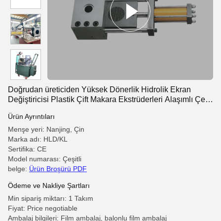
Doğrudan üreticiden Yüksek Dönerlik Hidrolik Ekran
Değiştiricisi Plastik Çift Makara Ekstrüderleri Alaşımlı Çelik
Hızlı Ekran
Ürün Ayrıntıları
Menşe yeri: Nanjing, Çin
Marka adı: HLD/KL
Sertifika: CE
Model numarası: Çeşitli
belge:
Ürün Broşürü PDF
Ödeme ve Nakliye Şartları
Min sipariş miktarı: 1 Takım
Fiyat: Price negotiable
Ambalaj bilgileri: Film ambalaj, balonlu film ambalaj