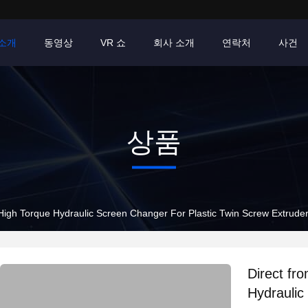
소개
동영상
VR 쇼
회사 소개
연락처
사건
상품
Direct from the manufacturer High Torque Hydraulic Screen Changer For Plastic Twin Screw E
Direct from t
Hydraulic