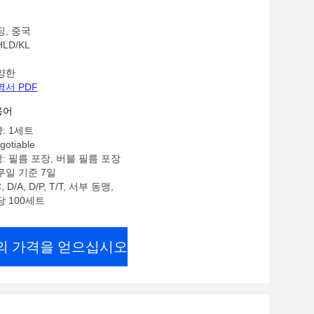
 Alloy Steel Fast Screen
징, 중국
LD/KL
양한
명서 PDF
용어
: 1세트
gotiable
: 필름 포장, 버블 필름 포장
무일 기준 7일
 D/A, D/P, T/T, 서부 동맹,
당 100세트
의 가격을 얻으십시오