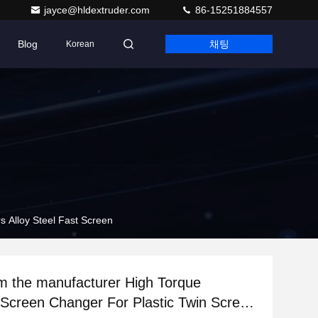
jayce@hldextruder.com
86-15251884557
Blog
채팅
Korean
xtruders Alloy Steel Fast Screen
he manufacturer High Torque
 Screen Changer For Plastic Twin Screw