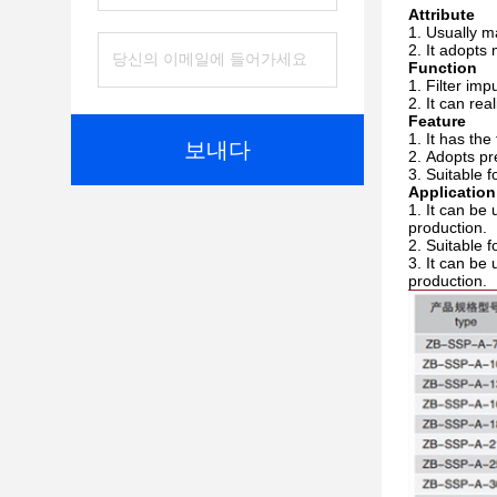
Attribute
Usually ma
It adopts 
Function
Filter imp
It can rea
Feature
It has the
보내다
Adopts pr
Suitable f
Application
It can be 
production.
Suitable f
It can be 
production.