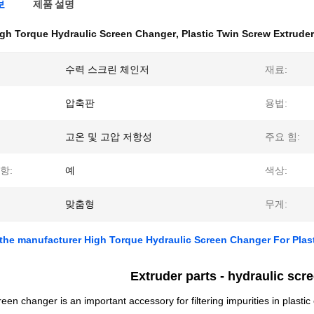
보
제품 설명
gh Torque Hydraulic Screen Changer
,
Plastic Twin Screw Extrude
수력 스크린 체인저
재료:
압축판
용법:
고온 및 고압 저항성
주요 힘:
항:
예
색상:
맞춤형
무게:
 the manufacturer High Torque Hydraulic Screen Changer For Plast
Extruder parts -
hydraulic scr
een changer is an important accessory for filtering impurities in plastic