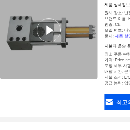
Extruders
제품 상세정보
원래 장소: 난
브랜드 이름: H
인증: CE
모델 번호: 다
문서:
제품 설
지불과 운송 
최소 주문 수량
가격: Price ne
포장 세부 사항
배달 시간: 근
지불 조건: L/C,
공급 능력: 입
최고