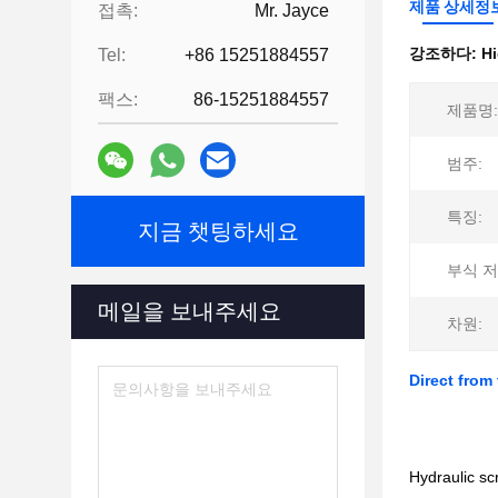
제품 상세정
접촉:
Mr. Jayce
강조하다:
Hi
Tel:
+86 15251884557
팩스:
86-15251884557
제품명:
범주:
특징:
지금 챗팅하세요
부식 저
메일을 보내주세요
차원:
Direct from
Hydraulic scr