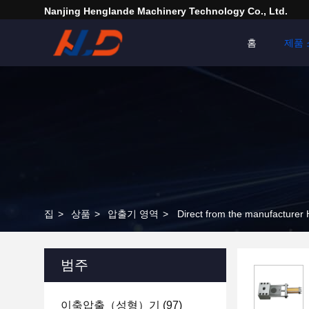
Nanjing Henglande Machinery Technology Co., Ltd.
홈
제품 
집
>
상품
>
압출기 영역
>
범주
이축압출（성형）기
(97)