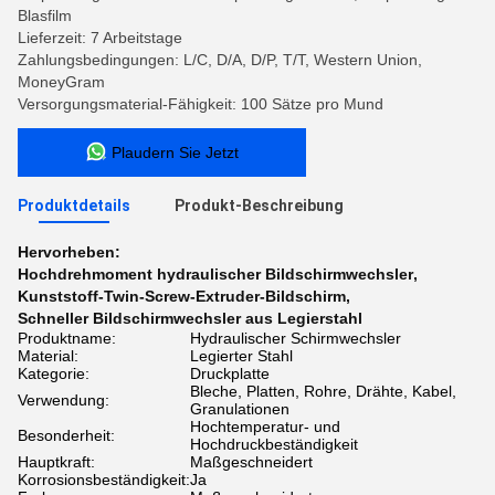
Blasfilm
Lieferzeit: 7 Arbeitstage
Zahlungsbedingungen: L/C, D/A, D/P, T/T, Western Union,
MoneyGram
Versorgungsmaterial-Fähigkeit: 100 Sätze pro Mund
Plaudern Sie Jetzt
Produktdetails
Produkt-Beschreibung
Hervorheben:
Hochdrehmoment hydraulischer Bildschirmwechsler
,
Kunststoff-Twin-Screw-Extruder-Bildschirm
,
Schneller Bildschirmwechsler aus Legierstahl
Produktname:
Hydraulischer Schirmwechsler
Material:
Legierter Stahl
Kategorie:
Druckplatte
Bleche, Platten, Rohre, Drähte, Kabel,
Verwendung:
Granulationen
Hochtemperatur- und
Besonderheit:
Hochdruckbeständigkeit
Hauptkraft:
Maßgeschneidert
Korrosionsbeständigkeit:
Ja