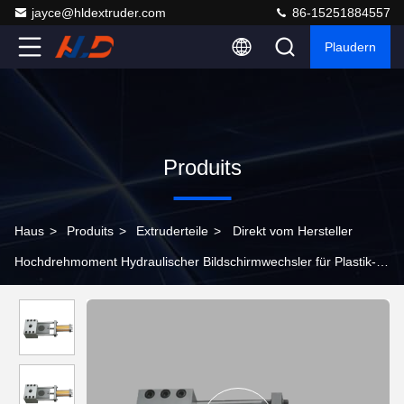
jayce@hldextruder.com
86-15251884557
Plaudern
Produits
Haus
>
Produits
>
Extruderteile
>
Direkt vom Hersteller
Hochdrehmoment Hydraulischer Bildschirmwechsler für Plastik-
Twin-Schraub-Extruder Legierstahl Schnellbildschirm