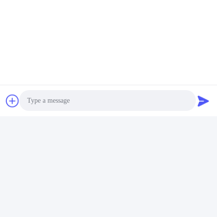
Photo
Video Call
Audio Call