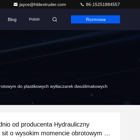
jayce@hldextruder.com
86-15251884557
Blog
Rozmowa
Polish
brotowym do plastikowych wytłaczarek dwuślimakowych
nio od producenta Hydrauliczny
z sit o wysokim momencie obrotowym do