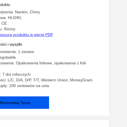
ych wytłaczarek dwuślimakowych Szybki
oduktu
tali stopowej
dzenia: Nankin, Chiny
owa: HLD/KL
: CE
u: Różny
oszura produktu w wersji PDF
ści i wysyłki
mówienie: 1 zestaw
egotiable
owania: Opakowania foliowe, opakowania z folii
 7 dni roboczych
ści: L/C, D/A, D/P, T/T, Western Union, MoneyGram
pply: 100 zestawów na usta
Rozmawiaj Teraz.