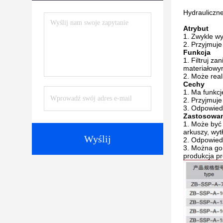
Hydrauliczn
Atrybut
Zwykle wy
Przyjmuje
Funkcja
Filtruj z
materiałowy
Może real
Cechy
Ma funkcj
Przyjmuje
Odpowiedn
Zastosowan
Może być 
arkuszy, wytł
Wyślij
Odpowiedn
Można go 
produkcja p