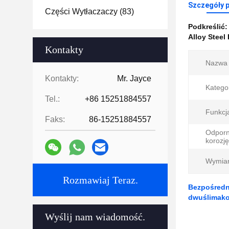
Szczegóły 
Części Wytłaczaczy
(83)
Podkreślić
Alloy Steel
Kontakty
Nazwa 
Kontakty:
Mr. Jayce
Kategor
Tel.:
+86 15251884557
Funkcj
Faks:
86-15251884557
Odporn
korozję
Wymiar
Rozmawiaj Teraz.
Bezpośredn
dwuślimako
Wyślij nam wiadomość.