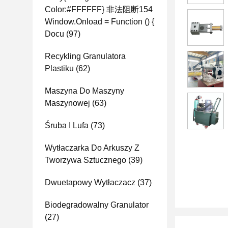
Color:#FFFFFF} 非法阻断154
Window.onload = Function () {
Docu
(97)
Recykling Granulatora
Plastiku
(62)
Maszyna Do Maszyny
Maszynowej
(63)
Śruba I Lufa
(73)
Wytłaczarka Do Arkuszy Z
Tworzywa Sztucznego
(39)
Dwuetapowy Wytłaczacz
(37)
Biodegradowalny Granulator
(27)