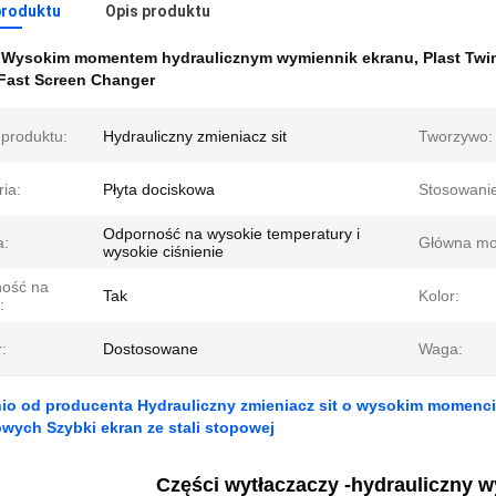
produktu
Opis produktu
:
Wysokim momentem hydraulicznym wymiennik ekranu
,
Plast Twi
 Fast Screen Changer
produktu:
Hydrauliczny zmieniacz sit
Tworzywo:
ia:
Płyta dociskowa
Stosowanie
Odporność na wysokie temperatury i
a:
Główna mo
wysokie ciśnienie
ość na
Tak
Kolor:
:
:
Dostosowane
Waga:
io od producenta Hydrauliczny zmieniacz sit o wysokim momenci
wych Szybki ekran ze stali stopowej
Części wytłaczaczy -
hydrauliczny w