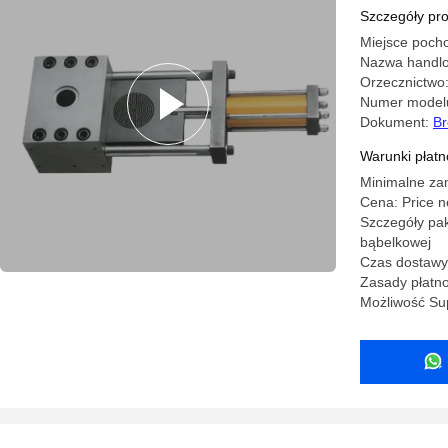
plastikow
Szczegóły pr
ekran ze s
Miejsce pocho
Nazwa handl
Orzecznictwo
Numer model
Dokument:
Br
Warunki płatno
Minimalne za
Cena: Price n
Szczegóły pak
bąbelkowej
Czas dostawy:
Zasady płatno
Możliwość Su