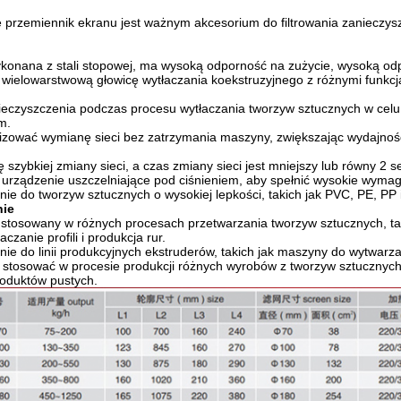
e przemiennik ekranu jest ważnym akcesorium do filtrowania zanieczy
konana z stali stopowej, ma wysoką odporność na zużycie, wysoką odpo
 wielowarstwową głowicę wytłaczania koekstruzyjnego z różnymi funkcjam
anieczyszczenia podczas procesu wytłaczania tworzyw sztucznych w ce
m.
izować wymianę sieci bez zatrzymania maszyny, zwiększając wydajność 
ę szybkiej zmiany sieci, a czas zmiany sieci jest mniejszy lub równy 2
 urządzenie uszczelniające pod ciśnieniem, aby spełnić wysokie wymag
ie do tworzyw sztucznych o wysokiej lepkości, takich jak PVC, PE, PP i
ie
stosowany w różnych procesach przetwarzania tworzyw sztucznych, taki
aczanie profili i produkcja rur.
ie do linii produkcyjnych ekstruderów, takich jak maszyny do wytwarzan
stosować w procesie produkcji różnych wyrobów z tworzyw sztucznych, t
roduktów pustych.