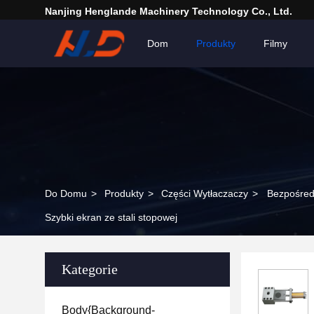
Nanjing Henglande Machinery Technology Co., Ltd.
Dom
Produkty
Filmy
Do Domu
>
Produkty
>
Części Wytłaczaczy
>
Bezpośred
Szybki ekran ze stali stopowej
Kategorie
Body{background-