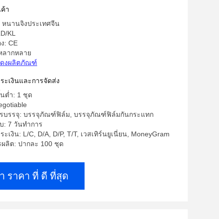
 Alloy Steel Fast Screen
ค้า
ด: หนานจิงประเทศจีน
LD/KL
อง: CE
 หลากหลาย
ดงผลิตภัณฑ์
าระเงินและการจัดส่ง
้นต่ำ: 1 ชุด
egotiable
บรรจุ: บรรจุภัณฑ์ฟิล์ม, บรรจุภัณฑ์ฟิล์มกันกระแทก
บ: 7 วันทำการ
ระเงิน: L/C, D/A, D/P, T/T, เวสเทิร์นยูเนี่ยน, MoneyGram
ลิต: ปากละ 100 ชุด
า ราคา ที่ ดี ที่สุด