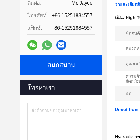
ติดต่อ:
Mr. Jayce
รายละเอียดส
โทรศัพท์:
+86 15251884557
เน้น:
High T
แฟ็กซ์:
86-15251884557
ชื่อสินค
หมวดหมู
คุณสมบั
สนุกสนาน
ความต
กัดกร่อ
โทรหาเรา
มิติ:
Direct from
Hydraulic scr