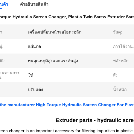
ินค้า
คําอธิบายสินค้า
orque Hydraulic Screen Changer
,
Plastic Twin Screw Extruder Scr
้า:
เครื่องเปลี่ยนหน้าจอไฮดรอลิก
วัสดุ:
่:
แผ่นกด
การใช้งาน:
ติ:
ทนอุณหภูมิสูงและแรงดันสูง
พลังหลัก:
้านทานการ
ใช่
สี:
น:
ปรับแต่ง
น้ำหนัก:
 the manufacturer High Torque Hydraulic Screen Changer For Plast
Extruder parts -
hydraulic scr
een changer is an important accessory for filtering impurities in plastic