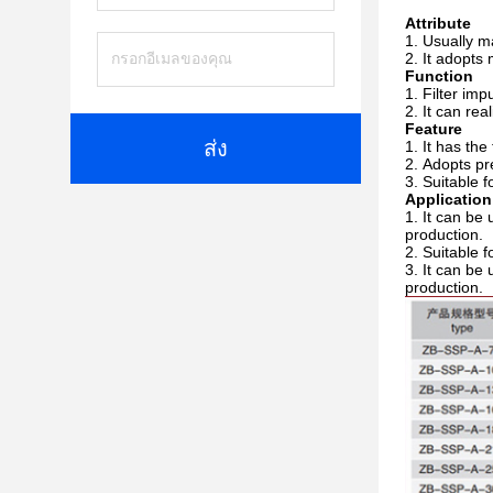
Attribute
Usually ma
It adopts 
Function
Filter imp
It can rea
Feature
ส่ง
It has the
Adopts pr
Suitable f
Application
It can be 
production.
Suitable f
It can be 
production.