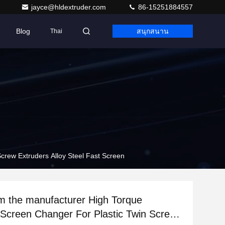
jayce@hldextruder.com
86-15251884557
Blog
สนุกสนาน
Thai
astic Twin Screw Extruders Alloy Steel Fast Screen
he manufacturer High Torque
 Screen Changer For Plastic Twin Screw