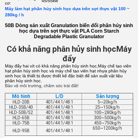
45/55kw
cơ:
Máy làm hạt phân hủy sinh học dựa trên sợi thực vật 100 ~
280kg / h
50B Dòng sản xuất Granulation biến đổi phân hủy sinh
học dựa trên sợi thực vật PLA Corn Starch
Degradable Plastic Granulator
Có khả năng phân hủy sinh học
Máy
đẩy
Máy đẩy hai vít có khả năng phân hủy sinh học,Máy chế tạo viên
hạt phân hủy sinh học và máy chế tạo viên hạt nhựa phân hủy
sinh học là thiết bị được thiết kế đặc biệt để sản xuất vật liệu
phân hủy sinh học.
Bảo vệ môi trường, chăm sóc trái đất!
Mô hình
L/D
Sản lượng
HLD-20B
401/44:1/48:1
5~20kg/h
HLD-35B/40
401/44:1/48:1
25~150kg/h
HLD-50B/52
401/44:1/48:1
100~280kg/h
HLD-65B
401/44:1/48:1
300~500kg/h
HLD-75B
401/44:1/48:1
450~750kg/h
650~1200kg/h
HLD-95B
401/44:1/48:1