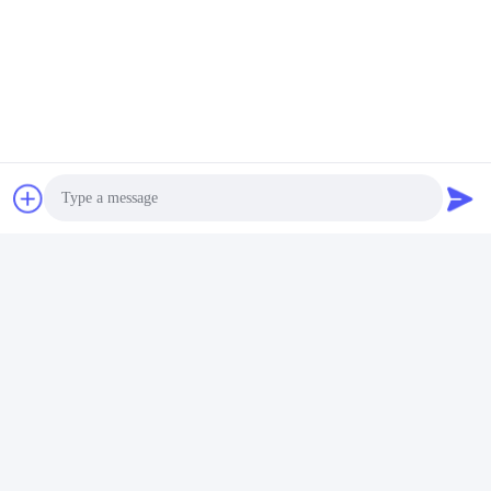
Nói Chuyện Ngay.
Gửi cho chúng tôi.
Photo
Video Call
Audio Call
Gửi