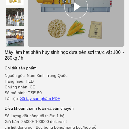
Máy làm hạt phân hủy sinh học dựa trên sợi thực vật 100 ~
280kg / h
Chi tiết sản phẩm
Nguồn gốc: Nam Kinh Trung Quốc
Hàng hiệu: HLD
Chứng nhận: CE
Số mô hình: TSE-50
Tài liệu:
Sổ tay sản phẩm PDF
Điều khoản thanh toán và vận chuyển
Số lượng đặt hàng tối thiểu: 1 bộ
Giá bán: 25000~100000 dollar/set
chi tiết đóng gói: Bọc bong bóng/màng bọc/hộp gỗ