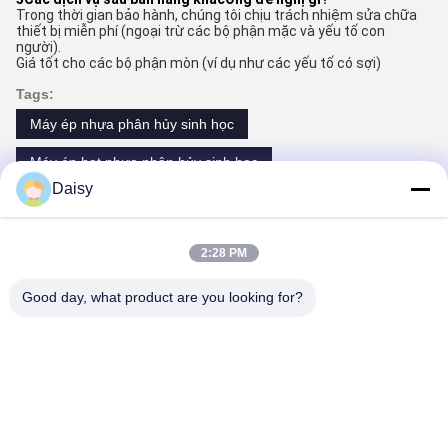
Trong thời gian bảo hành, chúng tôi chịu trách nhiệm sửa chữa
thiết bị miễn phí (ngoại trừ các bộ phận mặc và yếu tố con
người).
Giá tốt cho các bộ phận mòn (ví dụ như các yếu tố có sợi)
Tags:
Máy ép nhựa phân hủy sinh học
Máy ép hạt nhựa phân hủy sinh học
Daisy
Máy chế tạo hạt phân hủy sinh học 280kg/h
2:28 PM
Liên lạc
Good day, what product are you looking for?
Liên lạc:
Mr. Jayce
Điện thoại:
+86 15251884557
Fax:
86-15251884557