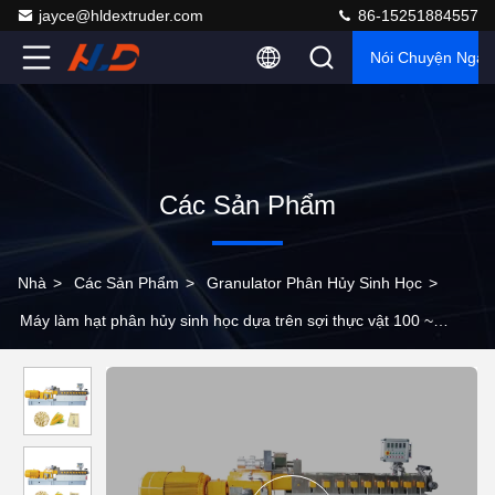
jayce@hldextruder.com
86-15251884557
Nói Chuyện Ngay
Các Sản Phẩm
Nhà
>
Các Sản Phẩm
>
Granulator Phân Hủy Sinh Học
>
Máy làm hạt phân hủy sinh học dựa trên sợi thực vật 100 ~
280kg / h