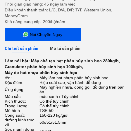
Thời gian giao hàng: 45 ngày làm việc
Điều khoản thanh toán: L/C, D/A, D/P, T/T, Western Union,
MoneyGram
Khả năng cung cấp: 200/bộ/năm
Nói Chuyện Ngay.
Chi tiết sản phẩm
Mô tả sản phẩm
Làm nổi bật:
Máy chế tạo hạt phân hủy sinh học 280kg/h
,
Granulator phân hủy sinh học 100kg/h
,
Máy ép hạt nhựa phân hủy sinh học
tên:
Máy làm hạt nhựa phân hủy sinh học
Đặc điểm:
Hiệu suất cao, vận hành dễ dàng
Máy nghiền nhựa, đóng gói, đồ dùng trên bàn
Ứng dụng:
ăn
Màu sắc:
màu xanh / Tùy chỉnh
Kích thước:
Có thể tùy chỉnh
Trọng lượng:
Có thể tùy chỉnh
Mô hình:
TSE-50
Công suất:
150-220 kg/giờ
đường kính trục
50//51/51,5mm
vít:
Sức mạnh động