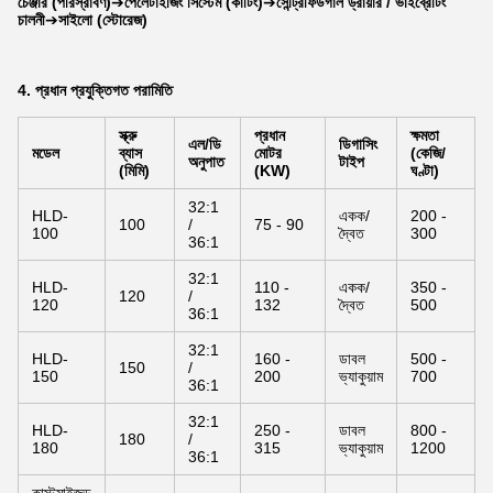
চেঞ্জার (পরিস্রাবণ)
➔
পেলেটাইজিং সিস্টেম (কাটিং)
➔
সেন্ট্রিফিউগাল ড্রায়ার / ভাইব্রেটিং
চালনী
➔
সাইলো (স্টোরেজ)
4. প্রধান প্রযুক্তিগত পরামিতি
স্ক্রু
প্রধান
ক্ষমতা
এল/ডি
ডিগাসিং
মডেল
ব্যাস
মোটর
(কেজি/
অনুপাত
টাইপ
(মিমি)
(KW)
ঘণ্টা)
32:1
HLD-
একক/
200 -
100
/
75 - 90
100
দ্বৈত
300
36:1
32:1
HLD-
110 -
একক/
350 -
120
/
120
132
দ্বৈত
500
36:1
32:1
HLD-
160 -
ডাবল
500 -
150
/
150
200
ভ্যাকুয়াম
700
36:1
32:1
HLD-
250 -
ডাবল
800 -
180
/
180
315
ভ্যাকুয়াম
1200
36:1