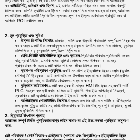
জন্য তৈরি করা হয়েছে। ছোটরা যেমন অনমনীয় প্লাস্টিকের জন্য বিশেষভাবে অপ্টিমাইজ
করা
এইচডিপিই, এবিএস এবং হিপস
, এই মেশিন সর্বনিম্ন শক্তি খরচ সঙ্গে সর্বোচ্চ থ্রুপুট
নিশ্চিত করে. আপনি ফ্যাক্টরি এজ ট্রিম বা ধোয়া ফ্লেক্স নিয়ে কাজ করছেন না কেন, আমাদের
পেলেটাইজিং লাইন একটি স্থিতিশীল ক্লোজড-লুপ রিসাইক্লিং সমাধানের গ্যারান্টি দেয় যা
আপনার ROI সর্বাধিক করে।
2. মূল প্রযুক্তি এবং সুবিধা
উন্নত ডিগাসিং সিস্টেম:
আর্দ্রতা, কালি এবং উদ্বায়ী গ্যাসগুলি সম্পূর্ণরূপে নিষ্কাশন
করার জন্য একটি উচ্চ-দক্ষতাযুক্ত ডবল ভ্যাকুয়াম ডিগাসিং জোন দিয়ে সজ্জিত, চূড়ান্ত
গুলিগুলিতে বায়ু বুদবুদগুলি সম্পূর্ণরূপে নির্মূল করে৷
হেভি-ডিউটি ​​বাইমেটালিক স্ক্রু এবং ব্যারেল:
প্রিমিয়াম পরিধান-প্রতিরোধী সংকর
ধাতু দ্বারা নির্মিত, এমনকি ঘষিয়া তুলিয়া ফেলিতে সক্ষম উপকরণ বা অমেধ্য
প্রক্রিয়াকরণের সময় একটি বর্ধিত পরিষেবা জীবন নিশ্চিত করে।
ক্রমাগত পরিস্রাবণ প্রযুক্তি:
একটি নন-স্টপ হাইড্রোলিক স্ক্রিন চেঞ্জার (ডুয়াল-
স্টেশন) বৈশিষ্ট্যযুক্ত। এটি অপারেটরদের উৎপাদন বন্ধ না করে ফিল্টার প্রতিস্থাপন
করার অনুমতি দেয়, ডাউনটাইম মারাত্মকভাবে হ্রাস করে।
বুদ্ধিমান অটোমেশন:
একটি ব্যবহারকারী-বান্ধব HMI টাচস্ক্রিন সহ একটি স্মার্ট
PLC নিয়ন্ত্রণ ব্যবস্থা দ্বারা চালিত৷ এটি সুনির্দিষ্ট পিআইডি তাপমাত্রা নিয়ন্ত্রণ,
স্বয়ংক্রিয় ফল্ট অ্যালার্ম এবং রিয়েল-টাইম ডেটা লগিং অফার করে।
অপ্টিমাইজড পেলেটাইজিং সিস্টেম:
উল্লম্ব জল রিং হট-ফেস কাটিং বা ঐতিহ্যগত
জল-কুলিং স্ট্র্যান্ড কাটিং সহ কাস্টমাইজযোগ্য কাটিং সিস্টেম, পুরোপুরি আকৃতির, ধুলো-
মুক্ত ছুরিগুলি নিশ্চিত করে।
3. স্ট্যান্ডার্ড উৎপাদন প্রবাহ
আমাদের সম্পূর্ণ টার্নকি পুনর্ব্যবহারযোগ্য লাইন সাধারণত এই উচ্চ-দক্ষতা প্রক্রিয়া অনুসরণ
করে:
বেল্ট পরিবাহক / ফোর্স ফিডার
➔
এক্সট্রুডার (গলানো এবং ডিগ্যাসিং)
➔
হাইড্রোলিক স্ক্রিন