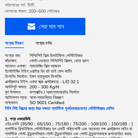
পরিশোধের শর্ত: টি/টি,
যোগানের ক্ষমতা: 200~500 সেট/বছর
সেরা দাম পান
পণ্যের বিবরণ
পণ্যের বর্ণনা
পণ্যের নাম:
পিপি/পিই ফিল্ম রিসাইক্লিং পেলিটাইজার
কাঁচামাল:
পোস্ট-ভোক্তা পিপি/পিই ফিল্মস, বোনা ব্যাগ
আবেদন এলাকা:
প্যাকেজিং ফিল্ম প্রজনন
ইলেটাইজিং টাইপ:
ওয়াটার রিং হট ডাই ফেস কাটিং
ডিগাসিং সিস্টেম:
ইঙ্গল ভ্যাকুয়াম ডিগাসিং
এক্সট্রুডার টাইপ:
একক স্ক্রু এক্সট্রুডার - L/D 32:1
আউটপুট ক্ষমতা:
200 - 300 Kg/H
মূল উপাদান:
কম্প্যাক্টর / অ্যাগ্লোমেরেটর সিস্টেম
অটোমেশন স্তর:
আধা-স্বয়ংক্রিয় নিয়ন্ত্রণ
সাক্ষ্যদান:
SO 9001 Certified
পিপি পিই ফিল্মের জন্য উচ্চ দক্ষতা প্লাস্টিক পুনর্ব্যবহারযোগ্য পেলিটাইজার মেশিন
1. পণ্য ওভারভিউ
এইচএলডি [35/90；65/150；75/180；75/200；100/100；150/180；]
প্লাস্টিক রিসাইক্লিং পেলিটাইজার হল একটি শক্তিশালী এবং অত্যন্ত দক্ষ এক্সট্রুশন লাইন যা
প্লাস্টিক পোস্ট-ইন্ড্র্যাপসিয়াম পোস্ট-ইন্ড্র্যাপসিয়াম এবং পোস্ট-ইন্ড্র্যাপসামকে রূপান্তরিত করার