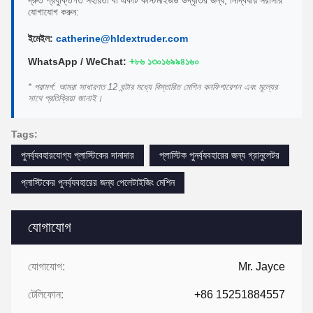
দ্রুত প্রযুক্তিগত সহায়তা বা একটি কাস্টমাইজড উদ্ধৃতির জন্য, নির্দ্বিধায় সরাসরি
যোগাযোগ করুন:
ইমেইল:
catherine@hldextruder.com
WhatsApp / WeChat:
+৮৬ ১৩০১৬৯৯৪১৬০
* পরামর্শ: আমরা সাধারণত 12 ঘন্টার মধ্যে বিস্তারিত মেশিন কনফিগারেশন এবং মূল্যের
সাথে প্রতিক্রিয়া জানাই।
Tags:
পুনর্ব্যবহারযোগ্য প্লাস্টিকের দানাদার
প্লাস্টিক পুনর্ব্যবহারের জন্য গ্রানুলেটর
প্লাস্টিকের পুনর্ব্যবহারের জন্য পেলেটাইজিং মেশিন
যোগাযোগ
যোগাযোগ:
Mr. Jayce
টেলিফোন:
+86 15251884557