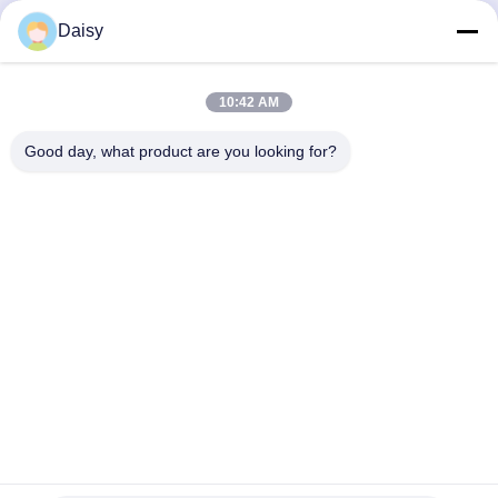
Daisy
সেরা দাম পান
সেরা দাম পান
10:42 AM
Good day, what product are you looking for?
Nanjing Henglande Machinery Technology Co.,
Ltd.
jayce@hldextruder.com
86-15251884557
না।11চিংহু রোড, হুশু টাউন, জিয়াংনিং জেলা, নানজিং, চীন।
চীন ভালো মানের টুইন স্ক্রু এক্সট্রুডার সরবরাহকারী। কপিরাইট © 2024-2026