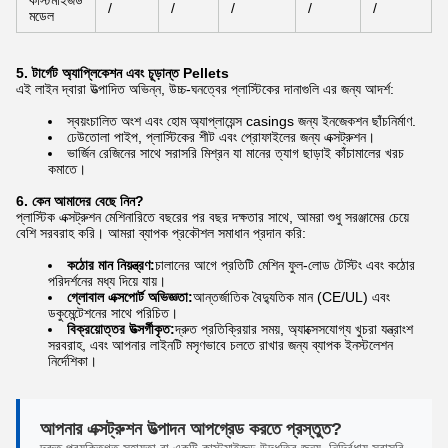
কাস্টমাইজড
/
/
/
/
/
মডেল
5. টার্গেট অ্যাপ্লিকেশন এবং চূড়ান্ত Pellets
এই লাইন দ্বারা উত্পাদিত অভিন্ন, উচ্চ-ঘনত্বের প্লাস্টিকের দানাগুলি এর জন্য আদর্শ:
স্বয়ংচালিত অংশ এবং হোম অ্যাপ্লায়েন্স casings জন্য ইনজেকশন ছাঁচনির্মাণ.
ঢেউতোলা পাইপ, প্লাস্টিকের শীট এবং প্রোফাইলের জন্য এক্সট্রুশন।
ভার্জিন রেজিনের সাথে সরাসরি মিশ্রন যা মানের ত্যাগ ছাড়াই কাঁচামালের খরচ
কমাতে।
6. কেন আমাদের বেছে নিন?
প্লাস্টিক এক্সট্রুশন মেশিনারিতে বছরের পর বছর দক্ষতার সাথে, আমরা শুধু সরঞ্জামের চেয়ে
বেশি সরবরাহ করি। আমরা ব্যাপক প্রকৌশল সমাধান প্রদান করি:
কঠোর মান নিয়ন্ত্রণ:
চালানের আগে প্রতিটি মেশিন ফুল-লোড টেস্টিং এবং কঠোর
পরিদর্শনের মধ্য দিয়ে যায়।
গ্লোবাল এক্সপোর্ট অভিজ্ঞতা:
আন্তর্জাতিক বৈদ্যুতিক মান (CE/UL) এবং
ডকুমেন্টেশনের সাথে পরিচিত।
বিক্রয়োত্তর উত্সর্গীকৃত:
দ্রুত প্রতিক্রিয়ার সময়, অ্যাক্সেসযোগ্য খুচরা যন্ত্রাংশ
সরবরাহ, এবং আপনার লাইনটি মসৃণভাবে চলতে রাখার জন্য ব্যাপক ইনস্টলেশন
নির্দেশিকা।
আপনার এক্সট্রুশন উত্পাদন আপগ্রেড করতে প্রস্তুত?