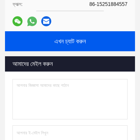
ফ্যাক্স:
86-15251884557
এখন চ্যাট করুন
আমাদের মেইল করুন