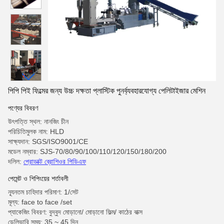
পিপি পিই ফিল্মের জন্য উচ্চ দক্ষতা প্লাস্টিক পুনর্ব্যবহারযোগ্য পেলিটাইজার মেশিন
পণ্যের বিবরণ
উৎপত্তি স্থল: নানজিং চীন
পরিচিতিমুলক নাম: HLD
সাক্ষ্যদান: SGS/ISO9001/CE
মডেল নম্বার: SJS-70/80/90/100/110/120/150/180/200
দলিল:
প্রোডাক্ট ব্রোশিওর পিডিএফ
পেমেন্ট ও শিপিংয়ের শর্তাবলী
ন্যূনতম চাহিদার পরিমাণ: 1/সেট
মূল্য: face to face /set
প্যাকেজিং বিবরণ: বুদ্বুদ মোড়ানো/ মোড়ানো ফিল্ম/ কাঠের বাক্স
ডেলিভারি সময়: 35 ~ 45 দিন