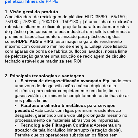
pelletizar filmes de PP PE
1. Visão geral do produto
A peletizadora de reciclagem de plástico HLD [35/90；65/150；
75/180；75/200 ；100/100；150/180；] é uma linha de extrusão
robusta e altamente eficiente projetada para transformar restos
de plástico pós-consumo e pós-industrial em pellets uniformes e
premium. Especificamente otimizado para plásticos rígidos
como
HDPE, ABS e HIPS
, esta máquina garante rendimento
máximo com consumo mínimo de energia. Esteja você lidando
com aparas de borda de fábrica ou flocos lavados, nossa linha
de pelotização garante uma solução de reciclagem de circuito
fechado estável que maximiza seu ROI.
2. Principais tecnologias e vantagens
Sistema de desgaseificação avançado:
Equipado com
uma zona de desgaseificação a vácuo duplo de alta
eficiência para extrair completamente umidade, tinta e
gases voláteis, eliminando completamente as bolhas de ar
nos pellets finais.
Parafuso e cilindro bimetálicos para serviços
pesados:
Fabricado com ligas premium resistentes ao
desgaste, garantindo uma vida útil prolongada mesmo no
processamento de materiais abrasivos ou impurezas.
Tecnologia de Filtragem Contínua:
Apresenta um
trocador de tela hidráulico ininterrupto (estação dupla).
Permite que os operadores substituam os filtros sem