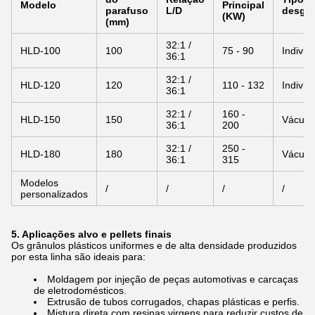
Modelo
Principal
parafuso
L/D
desgas
(KW)
(mm)
32:1 /
HLD-100
100
75 - 90
Individ
36:1
32:1 /
HLD-120
120
110 - 132
Individ
36:1
32:1 /
160 -
HLD-150
150
Vácuo 
36:1
200
32:1 /
250 -
HLD-180
180
Vácuo 
36:1
315
Modelos
/
/
/
/
personalizados
5. Aplicações alvo e pellets finais
Os grânulos plásticos uniformes e de alta densidade produzidos
por esta linha são ideais para:
Moldagem por injeção de peças automotivas e carcaças
de eletrodomésticos.
Extrusão de tubos corrugados, chapas plásticas e perfis.
Mistura direta com resinas virgens para reduzir custos de