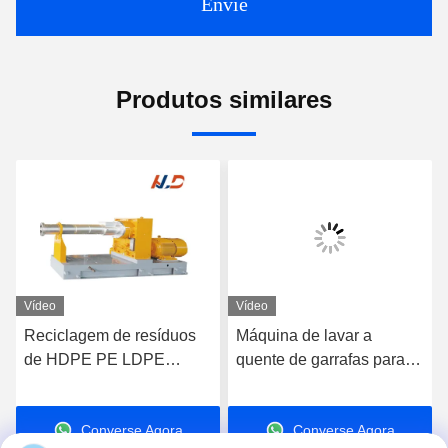
Envie
Produtos similares
Vídeo
Vídeo
Reciclagem de resíduos
Máquina de lavar a
de HDPE PE LDPE
quente de garrafas para
Pelletizer de plástico,
animais de estimação
Granulador de plástico de
Máquina de reciclagem de
Converse Agora
Converse Agora
parafuso único
garrafas de plástico