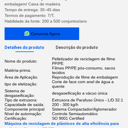
embalagem/ Caixa de madeira
Tempo de entrega: 35~45 dias
Termos de pagamento: T/T,
Habilidade da fonte: 200 a 500 conjuntos/ano
Converse Agora
Detalhes do produto
Descrição do produto
Pelletizador de reciclagem de filme
Nome do produto:
PP/PE
Filmes PP/PE pós-consumo, sacos
Matéria-prima:
tecidos
Área de Aplicação:
Reprodução de filme de embalagem
Corte de face com anel de água a
tipo de eletização:
quente
Sistema de
desgaseificação a vácuo única
desgaseificação:
Tipo de extrusora:
Extrusora de Parafuso Único - L/D 32:1
Capacidade de saída:
200 - 300 kg/h
Componente principal:
Sistema Compactador/Aglomerador
Nível de automação:
Controle Semiautomático
Certificação:
SO 9001 Certified
Máquina de reciclagem de plásticos de alta eficiência para