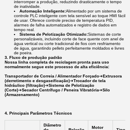
interromper a produção, reduzindo drasticamente o tempo
de inatividade.
Automação Inteligente:
Alimentado por um sistema de
controle PLC inteligente com tela sensível ao toque HMI fácil
de usar. Oferece controle preciso de temperatura PID,
alarmes de falha automatizados e registro de dados em
tempo real.
Sistema de Pelotização Otimizado:
Sistemas de corte
personalizáveis, incluindo corte de face quente com anel de
água vertical ou corte tradicional de fios com resfriamento
de água, garantindo pellets perfeitamente moldados e livres
de poeira.
3. Fluxo de produção padrão
Nossa linha completa de reciclagem pronta para uso
normalmente segue este processo de alta eficiência:
Transportador de Correia / Alimentador Forçado
➔
Extrusora
(derretimento e desgaseificação)
➔
Trocador de tela
hidráulico (filtração)
➔
Sistema de Pelotização
(Corte)
➔
Secador Centrífugo / Peneira Vibratória
➔
Silo
(Armazenamento)
4. Principais Parâmetros Técnicos
Diâmetro
Motor
do
Relação
Tipo d