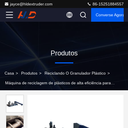
jayce@hldextruder.com
86-15251884557
Converse Agora
Produtos
Casa
>
Produtos
>
Reciclando O Granulador Plástico
>
Máquina de reciclagem de plásticos de alta eficiência para
pelletizar filmes de PP PE