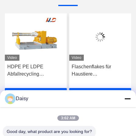
Video
Video
HDPE PE LDPE
Flaschenflakes für
Abfallrecycling
Haustiere
Kunststoffpelletizer,
Warmwaschmaschine
Kunststoffgranulator
Kunststoffflaschen
Plaudern Sie Jetzt
Plaudern Sie Jetzt
Einschrauber
zerkleinern
Daisy
Recyclingmaschine
3:02 AM
Good day, what product are you looking for?