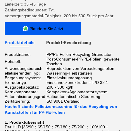
Lieferzeit: 35~45 Tage
Zahlungsbedingungen: T/t,
Versorgungsmaterial-Fähigkeit: 200 bis 500 Stück pro Jahr
Plaudern Sie Jetzt
Produktdetails
Produkt-Beschreibung
Produktname:
PP/PE-Folien-Recycling-Granulator
Post-Consumer-PP/PE-Folien, gewebte
Rohstoff:
Taschen
Anwendungsbereich:
Reproduktion von Verpackungsfolien
elletisierender Typ:
Wasserring-Heißstanzen
Entgasungssystem:
Einzelvakuumentgasung
Extrudertyp:
Einschneckenextruder – L/D 32:1
Ausgabekapazität:
200 - 300 kg/h
Kernkomponente:
Kompaktor-/Agglomeratorsystem
Automatisierungsgrad:
Halbautomatische Steuerung
Zertifizierung:
SO 9001 Certified
Hocheffiziente Pelletizermaschine für das Recycling von
Kunststoffen für PP-PE-Folien
1. Produktübersicht
Der HLD [35/90；65/150；75/180；75/200 ；100/100；