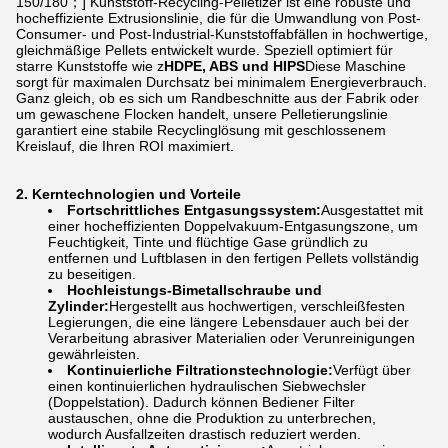
150/180；] Kunststoff-Recycling-Pelletizer ist eine robuste und
hocheffiziente Extrusionslinie, die für die Umwandlung von Post-
Consumer- und Post-Industrial-Kunststoffabfällen in hochwertige,
gleichmäßige Pellets entwickelt wurde. Speziell optimiert für
starre Kunststoffe wie z
HDPE, ABS und HIPS
Diese Maschine
sorgt für maximalen Durchsatz bei minimalem Energieverbrauch.
Ganz gleich, ob es sich um Randbeschnitte aus der Fabrik oder
um gewaschene Flocken handelt, unsere Pelletierungslinie
garantiert eine stabile Recyclinglösung mit geschlossenem
Kreislauf, die Ihren ROI maximiert.
2. Kerntechnologien und Vorteile
Fortschrittliches Entgasungssystem:
Ausgestattet mit
einer hocheffizienten Doppelvakuum-Entgasungszone, um
Feuchtigkeit, Tinte und flüchtige Gase gründlich zu
entfernen und Luftblasen in den fertigen Pellets vollständig
zu beseitigen.
Hochleistungs-Bimetallschraube und
Zylinder:
Hergestellt aus hochwertigen, verschleißfesten
Legierungen, die eine längere Lebensdauer auch bei der
Verarbeitung abrasiver Materialien oder Verunreinigungen
gewährleisten.
Kontinuierliche Filtrationstechnologie:
Verfügt über
einen kontinuierlichen hydraulischen Siebwechsler
(Doppelstation). Dadurch können Bediener Filter
austauschen, ohne die Produktion zu unterbrechen,
wodurch Ausfallzeiten drastisch reduziert werden.