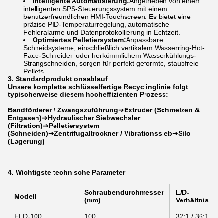
Intelligente Automatisierung:
Angetrieben von einem
intelligenten SPS-Steuerungssystem mit einem
benutzerfreundlichen HMI-Touchscreen. Es bietet eine
präzise PID-Temperaturregelung, automatische
Fehleralarme und Datenprotokollierung in Echtzeit.
Optimiertes Pelletiersystem:
Anpassbare
Schneidsysteme, einschließlich vertikalem Wasserring-Hot-
Face-Schneiden oder herkömmlichem Wasserkühlungs-
Strangschneiden, sorgen für perfekt geformte, staubfreie
Pellets.
3. Standardproduktionsablauf
Unsere komplette schlüsselfertige Recyclinglinie folgt
typischerweise diesem hocheffizienten Prozess:
Bandförderer / Zwangszuführung
➔
Extruder (Schmelzen &
Entgasen)
➔
Hydraulischer Siebwechsler
(Filtration)
➔
Pelletiersystem
(Schneiden)
➔
Zentrifugaltrockner / Vibrationssieb
➔
Silo
(Lagerung)
4. Wichtigste technische Parameter
Schraubendurchmesser
L/D-
Modell
(mm)
Verhältnis
HLD-100
100
32:1 / 36:1