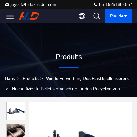
jayce@hldextruder.com
86-15251884557
Plaudern
Produits
Haus
>
Produits
>
Wiederverwertung Des Plastikpelletisierers
>
Hocheffiziente Pelletizermaschine für das Recycling von
Kunststoffen für PP-PE-Folien