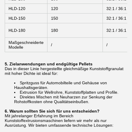
HLD-120
120
32:1 / 36:1
HLD-150
150
32:1 / 36:1
HLD-180
180
32:1 / 36:1
Maßgeschneiderte
/
/
Modelle
5. Zielanwendungen und endgültige Pellets
Das in dieser Linie hergestellte gleichmäßige Kunststoffgranulat
mit hoher Dichte ist ideal für:
Spritzguss für Automobilteile und Gehäuse von
Haushaltsgeräten.
Extrusion für Wellrohre, Kunststoffplatten und Profile.
Direktes Mischen mit Neuharzen zur Senkung der
Rohstoffkosten ohne Qualitätseinbußen.
6. Warum sollten Sie sich für uns entscheiden?
Mit jahrelanger Erfahrung im Bereich
Kunststoffextrusionsmaschinen liefern wir mehr als nur
Ausrüstung. Wir bieten umfassende technische Lösungen: