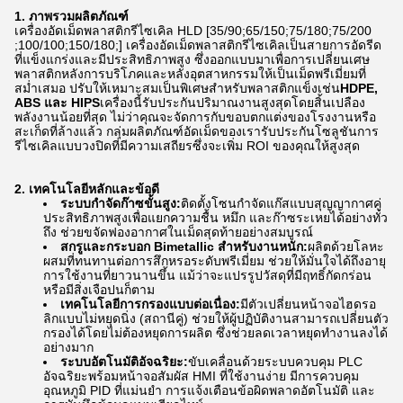
1. ภาพรวมผลิตภัณฑ์
เครื่องอัดเม็ดพลาสติกรีไซเคิล HLD [35/90;65/150;75/180;75/200
;100/100;150/180;] เครื่องอัดเม็ดพลาสติกรีไซเคิลเป็นสายการอัดรีด
ที่แข็งแกร่งและมีประสิทธิภาพสูง ซึ่งออกแบบมาเพื่อการเปลี่ยนเศษ
พลาสติกหลังการบริโภคและหลังอุตสาหกรรมให้เป็นเม็ดพรีเมี่ยมที่
สม่ำเสมอ ปรับให้เหมาะสมเป็นพิเศษสำหรับพลาสติกแข็งเช่น
HDPE,
ABS และ HIPS
เครื่องนี้รับประกันปริมาณงานสูงสุดโดยสิ้นเปลือง
พลังงานน้อยที่สุด ไม่ว่าคุณจะจัดการกับขอบตกแต่งของโรงงานหรือ
สะเก็ดที่ล้างแล้ว กลุ่มผลิตภัณฑ์อัดเม็ดของเรารับประกันโซลูชันการ
รีไซเคิลแบบวงปิดที่มีความเสถียรซึ่งจะเพิ่ม ROI ของคุณให้สูงสุด
2. เทคโนโลยีหลักและข้อดี
ระบบกำจัดก๊าซขั้นสูง:
ติดตั้งโซนกำจัดแก๊สแบบสุญญากาศคู่
ประสิทธิภาพสูงเพื่อแยกความชื้น หมึก และก๊าซระเหยได้อย่างทั่ว
ถึง ช่วยขจัดฟองอากาศในเม็ดสุดท้ายอย่างสมบูรณ์
สกรูและกระบอก Bimetallic สำหรับงานหนัก:
ผลิตด้วยโลหะ
ผสมที่ทนทานต่อการสึกหรอระดับพรีเมี่ยม ช่วยให้มั่นใจได้ถึงอายุ
การใช้งานที่ยาวนานขึ้น แม้ว่าจะแปรรูปวัสดุที่มีฤทธิ์กัดกร่อน
หรือมีสิ่งเจือปนก็ตาม
เทคโนโลยีการกรองแบบต่อเนื่อง:
มีตัวเปลี่ยนหน้าจอไฮดรอ
ลิกแบบไม่หยุดนิ่ง (สถานีคู่) ช่วยให้ผู้ปฏิบัติงานสามารถเปลี่ยนตัว
กรองได้โดยไม่ต้องหยุดการผลิต ซึ่งช่วยลดเวลาหยุดทำงานลงได้
อย่างมาก
ระบบอัตโนมัติอัจฉริยะ:
ขับเคลื่อนด้วยระบบควบคุม PLC
อัจฉริยะพร้อมหน้าจอสัมผัส HMI ที่ใช้งานง่าย มีการควบคุม
อุณหภูมิ PID ที่แม่นยำ การแจ้งเตือนข้อผิดพลาดอัตโนมัติ และ