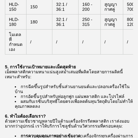
HLD-
32:1 /
160 -
สูญญา
500 -
150
150
36:1
200
กาศคู่
700
HLD-
32:1 /
250 -
สูญญา
800 -
180
180
36:1
315
กาศคู่
1200
โมเดล
ที่
/
/
/
/
/
กำหนด
เอง
5. การใช้งานเป้าหมายและเม็ดสุดท้าย
เม็ดพลาสติกความหนาแน่นสูงสม่ำเสมอที่ผลิตโดยสายการผลิตนี้
เหมาะสำหรับ:
การฉีดขึ้นรูปสำหรับชิ้นส่วนยานยนต์และปลอกเครื่องใช้ใน
บ้าน
การอัดขึ้นรูปสำหรับท่อลูกฟูก แผ่นพลาสติก และโปรไฟล์
ผสมกับเรซินบริสุทธิ์โดยตรงเพื่อลดต้นทุนวัตถุดิบโดยไม่ทำให้
คุณภาพลดลง
6. ทำไมต้องเลือกเรา?
ด้วยความเชี่ยวชาญหลายปีในด้านเครื่องจักรรีดพลาสติก เราส่งมอบ
มากกว่าอุปกรณ์ เราให้บริการโซลูชั่นด้านวิศวกรรมที่ครอบคลุม:
การควบคุมคุณภาพอย่างเข้มงวด:
เครื่องจักรทุกเครื่องผ่านการ