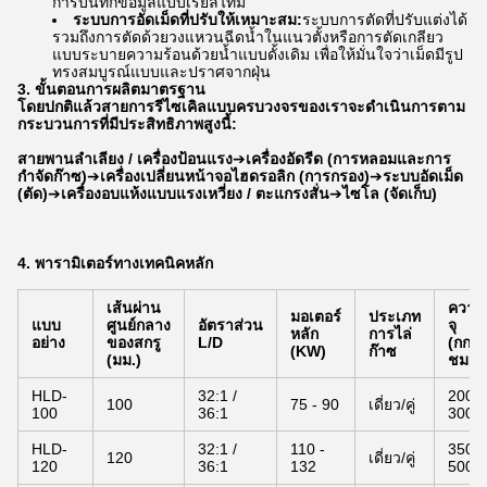
การบันทึกข้อมูลแบบเรียลไทม์
ระบบการอัดเม็ดที่ปรับให้เหมาะสม:
ระบบการตัดที่ปรับแต่งได้
รวมถึงการตัดด้วยวงแหวนฉีดน้ำในแนวตั้งหรือการตัดเกลียว
แบบระบายความร้อนด้วยน้ำแบบดั้งเดิม เพื่อให้มั่นใจว่าเม็ดมีรูป
ทรงสมบูรณ์แบบและปราศจากฝุ่น
3. ขั้นตอนการผลิตมาตรฐาน
โดยปกติแล้วสายการรีไซเคิลแบบครบวงจรของเราจะดำเนินการตาม
กระบวนการที่มีประสิทธิภาพสูงนี้:
สายพานลำเลียง / เครื่องป้อนแรง
➔
เครื่องอัดรีด (การหลอมและการ
กำจัดก๊าซ)
➔
เครื่องเปลี่ยนหน้าจอไฮดรอลิก (การกรอง)
➔
ระบบอัดเม็ด
(ตัด)
➔
เครื่องอบแห้งแบบแรงเหวี่ยง / ตะแกรงสั่น
➔
ไซโล (จัดเก็บ)
4. พารามิเตอร์ทางเทคนิคหลัก
เส้นผ่าน
ความ
มอเตอร์
ประเภท
แบบ
ศูนย์กลาง
อัตราส่วน
จุ
หลัก
การไล่
อย่าง
ของสกรู
L/D
(กก./
(KW)
ก๊าซ
(มม.)
ชม.)
HLD-
32:1 /
200 -
100
75 - 90
เดี่ยว/คู่
100
36:1
300
HLD-
32:1 /
110 -
350 -
120
เดี่ยว/คู่
120
36:1
132
500