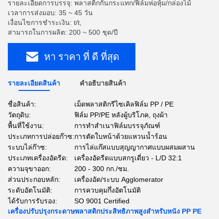
รายละเอียดการบรรจุ: พลาสติกกันกระแทก/ฟิล์มห่อหุ้ม/กล่องไม้
เวลาการส่งมอบ: 35 ~ 45 วัน
เงื่อนไขการชำระเงิน: t/t,
สามารถในการผลิต: 200 ~ 500 ชุด/ปี
หา ราคา ที่ ดี ที่สุด
รายละเอียดสินค้า
คําอธิบายสินค้า
ชื่อสินค้า:
เม็ดพลาสติกรีไซเคิลฟิล์ม PP / PE
วัตถุดิบ:
ฟิล์ม PP/PE หลังผู้บริโภค, ถุงผ้า
พื้นที่ใช้งาน:
การทำสำเนาฟิล์มบรรจุภัณฑ์
ประเภทการปล่อยก๊าซ:
การตัดใบหน้าด้วยแหวนน้ำร้อน
ระบบไล่ก๊าซ:
การไล่แก๊สแบบสุญญากาศแบบผสมผสาน
ประเภทเครื่องอัดรีด:
เครื่องอัดรีดแบบสกรูเดี่ยว - L/D 32:1
ความจุขาออก:
200 - 300 กก./ชม.
ส่วนประกอบหลัก:
เครื่องอัด/ระบบ Agglomerator
ระดับอัตโนมัติ:
การควบคุมกึ่งอัตโนมัติ
ได้รับการรับรอง:
SO 9001 Certified
เครื่องปรับปรุงกระดาษพลาสติกประสิทธิภาพสูงสําหรับหนัง PP PE