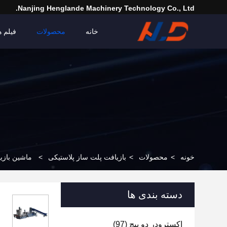
Nanjing Henglande Machinery Technology Co., Ltd.
خانه
محصولات
فیلم ه
خونه
>
محصولات
>
بازیافت پلت ساز پلاستیکی
>
ماشین بازیاف
دسته بندی ها
اکسترودر دو پیچ
(97)