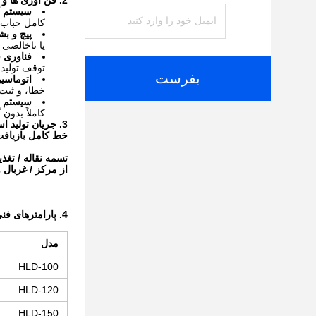
2. فن آوری ها و مزایا
سیستم گ
کامل حباب ه
پیچ و ب
یا ناخالصی
فناوری ف
توقف تولید
بفرست
اتوماسی
خطا، و ثبت 
سیستم ب
کاملاً بدون 
3. جریان تولید استاندارد
خط کامل بازیافت ک
تسمه نقاله / تغذی
از مرکز / غربال و
4. پارامترهای فنی اصلی
مدل
HLD-100
HLD-120
HLD-150