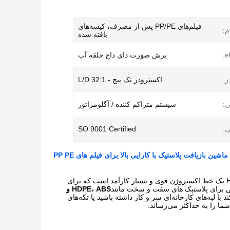
فیلم‌های PP/PE پس از مصرف، کیسه‌های
م:
بافته شده
برش صورت دای داغ حلقه آب
ر:
اکسترودر تک پیچ - L/D 32:1
:
سیستم متراکم کننده / آگلومراتور
ی:
SO 9001 Certified
ماشین بازیافت پلاستیک با کارایی بالا برای فیلم های PP PE
پلت ساز بازیافت پلاستیک HLD ​​[35/90；65/150；75/180；75/200 ；100/100；150/180；] یک خط اکستروژن قوی و بسیار کارآمد است که برای
HDPE، ABS و
ا لبه‌های کارخانه‌ای سر و کار داشته باشید یا تکه‌های