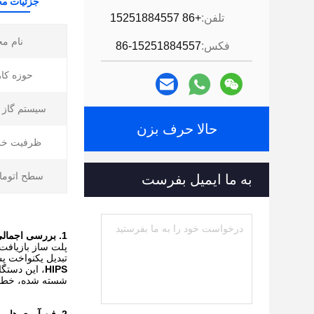
جزئیات م
تلفن:
+86 15251884557
نام م
فکس:
86-15251884557
حوزه کار
سیستم گاز ز
حالا حرف بزن
ظرفیت خر
سطح اتوما
به ما ایمیل بفرست
1. بررسی اجمالی محصول
تبدیل یکنواخت پس از مصرف مواد پلاستیکی trial
HIPS
، این دستگا
شسته شده، خط گلوله‌سا