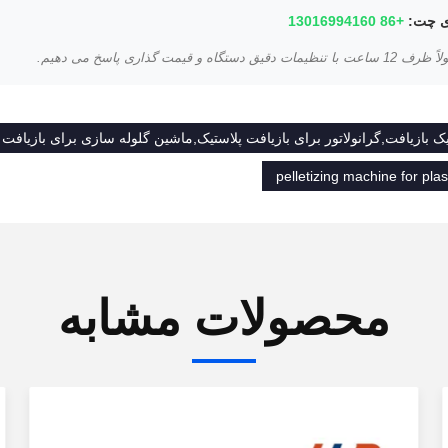
ی چت:
+86 13016994160
ستگاه و قیمت گذاری پاسخ می دهیم.
یک بازیافت,گرانولاتور برای بازیافت پلاستیک,ماشین گلوله سازی برای بازیافت 
pelletizing machine for plas
محصولات مشابه