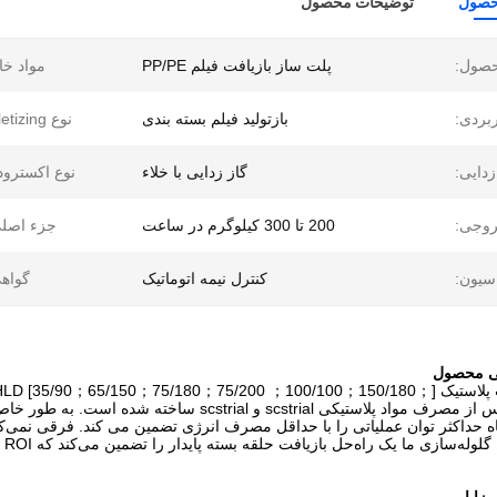
حصول
توضیحات محصول
حصول:
پلت ساز بازیافت فیلم PP/PE
مواد خا
بردی:
بازتولید فیلم بسته بندی
نوع eletizing:
دایی:
گاز زدایی با خلاء
نوع اکسترود
وجی:
200 تا 300 کیلوگرم در ساعت
جزء اصلی
سیون:
کنترل نیمه اتوماتیک
گواه
scs و scstrial ساخته شده است. به طور خاص برای پلاستیک های سفت و سخت مانند
ه حداکثر توان عملیاتی را با حداقل مصرف انرژی تضمین می کند. فرقی نمی‌کند ب
زی ما یک راه‌حل بازیافت حلقه بسته پایدار را تضمین می‌کند که ROI شما را به حداکثر می‌رساند.