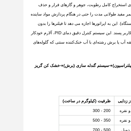
 برای استخراج کامل رطوبت، جوهر و گازهای فرار و حذف
مر مفید طولانی مدت را حتی در هنگام پردازش مواد ساینده
). این به اپراتورها اجازه می دهد تا فیلترها را بدون
مجهز به سیستم کنترل هوشمند PLC با صفحه نمایش لمسی HMI کاربر پسند. این سیستم کنترل دقیق دمای PID، آلارم خودکار
آب یا برش رشته‌ای با آب خنک‌کننده سنتی که گلوله‌های
لتراسیون)
➔
سیستم گندله سازی (برش)
➔
خشک کن گریز
ز زدایی
ظرفیت (کیلوگرم در ساعت)
و نفره
200 - 300
و نفره
350 - 500
 دوبل
500 - 700