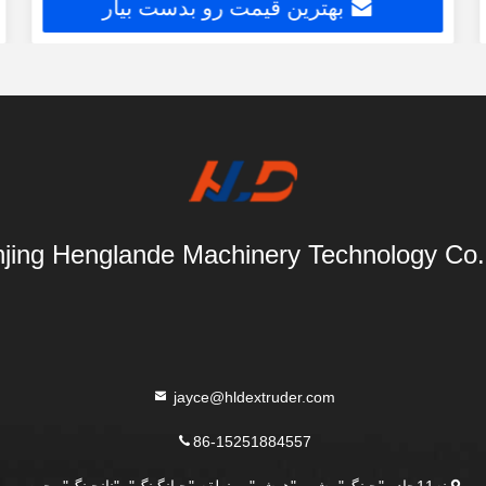
بهترین قیمت رو بدست بیار
jing Henglande Machinery Technology Co.,
jayce@hldextruder.com
86-15251884557
نه11جاده "چينگو"، شهر "هوشو"، منطقه "جيانگينگ"، "نانجينگ"، چين.