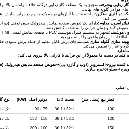
از زدایی پیشرفته:
مجهز به یک منطقه گاز زدایی دوگانه خلاء با راندمان بالا
ای هوا در گلوله های نهایی.
شکه دو فلزی سنگین:
ساخته شده با آلیاژهای درجه یک مقاوم در برابر سایش، ع
 تضمین می کند.
یلتراسیون مداوم:
دارای یک تعویض صفحه نمایش هیدرولیک بدون توقف (دو ایستگاه
 تعویض کنند و زمان خرابی را به شدت کاهش دهند.
ون هوشمند:
اطلاعات در زمان واقعی را ارائه می دهد.
هینه سازی گلوله سازی:
سیستم‌های برش قابل تنظیم از جمله برش عمودی حلقه 
گرد و غبار را تضمین می‌کند.
لید در دست ما معمولاً از این فرآیند با کارایی بالا پیروی می کند:
ه کننده نیرو
➔
اکسترودر (ذوب و گاززدایی)
➔
تعویض صفحه نمایش هیدرولیک (فی
یبره
➔
سیلو (ذخیره سازی)
قطر پیچ (میلی متر)
نسبت L/D
موتور اصلی (KW)
نوع گا
100
32:1 / 36:1
75 - 90
تک / د
120
32:1 / 36:1
110 - 132
تک / د
150
32:1 / 36:1
160 - 200
وکیوم