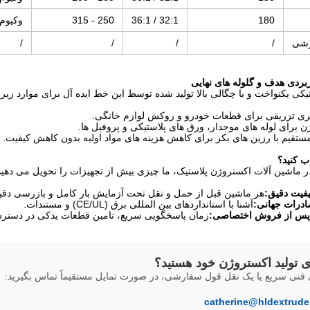
180
32:1 / 36:1
250 - 315
وکیوم
رشی
/
/
/
/
یکی یکنواخت و با چگالی بالا تولید شده توسط این خط ایده آل برای موارد زیر
ری تزریقی برای قطعات خودرو و روکش لوازم خانگی.
 برای لوله های موجدار، ورق های پلاستیکی و پروفیل ها.
ستقیم با رزین های بکر برای کاهش هزینه های مواد اولیه بدون کاهش کیفیت.
ر ماشین آلات اکستروژن پلاستیک، ما چیزی بیش از تجهیزات را تحویل می دهیم
یفیت دقیق:
هر ماشین قبل از حمل و نقل تحت آزمایش بار کامل و بازرسی دقی
ادرات جهانی:
آشنا با استانداردهای بین المللی برق (CE/UL) و مستندات.
پس از فروش اختصاصی:
زمان پاسخگویی سریع، تامین قطعات یدکی در دسترس
ای تولید اکستروژن خود هستید؟
ی فنی سریع یا یک نقل قول سفارشی، در صورت تمایل مستقیماً تماس بگیرید:
catherine@hldextrude