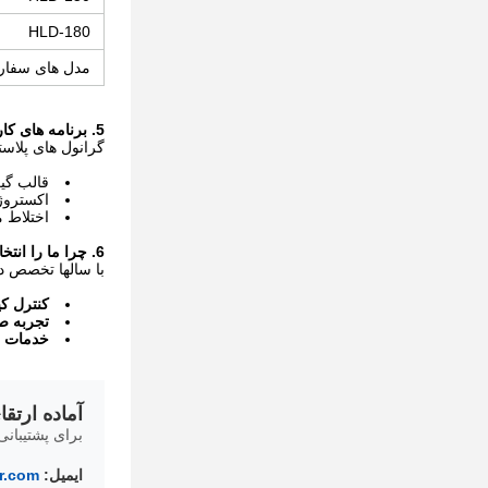
HLD-180
مدل های سفا
5. برنامه های کاربردی هدف و گلوله های نهایی
گرانول های پلاست
قالب گی
اکستروژن
اختلاط م
6. چرا ما را انتخاب کنید؟
با سالها تخصص د
کنترل ک
تجربه ص
خدمات 
آماده ارتق
برای پشتیبان
ایمیل:
r.com