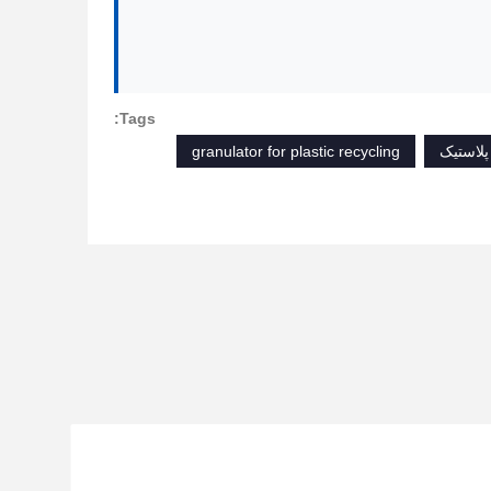
Tags:
پلاستیک
granulator for plastic recycling