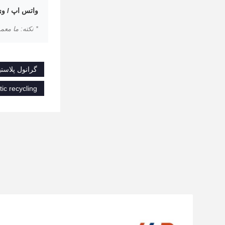
واتس اپ / و
* نکته: ما معمولاً ظرف 12 ساعت با تنظیمات دقیق د
گرانول پلاست
tic recycling