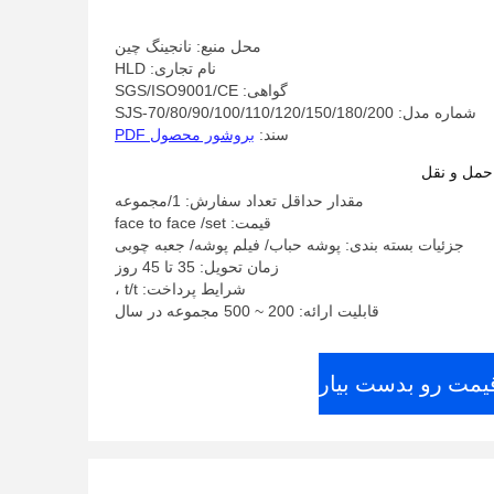
محل منبع: نانجینگ چین
نام تجاری: HLD
گواهی: SGS/ISO9001/CE
شماره مدل: SJS-70/80/90/100/110/120/150/180/200
سند:
بروشور محصول PDF
حمل و نقل
مقدار حداقل تعداد سفارش: 1/مجموعه
قیمت: face to face /set
جزئیات بسته بندی: پوشه حباب/ فیلم پوشه/ جعبه چوبی
زمان تحویل: 35 تا 45 روز
شرایط پرداخت: t/t ،
قابلیت ارائه: 200 ~ 500 مجموعه در سال
قیمت رو بدست بیار