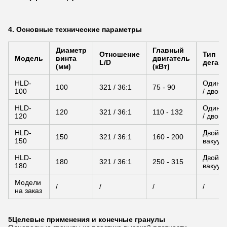
4. Основные технические параметры
Диаметр
Главный
Отношение
Тип
Модель
винта
двигатель
L/D
дегаз
(мм)
(кВт)
HLD-
Одино
100
321 / 36:1
75 - 90
100
/ двой
HLD-
Одино
120
321 / 36:1
110 - 132
120
/ двой
HLD-
Двойно
150
321 / 36:1
160 - 200
150
вакуум
HLD-
Двойно
180
321 / 36:1
250 - 315
180
вакуум
Модели
/
/
/
/
на заказ
5Целевые применения и конечные гранулы