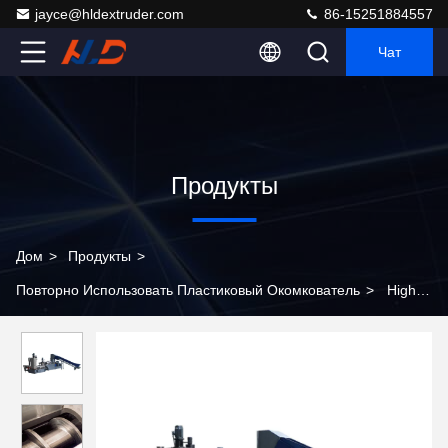
jayce@hldextruder.com
86-15251884557
Чат
Продукты
Дом
>
Продукты
>
Повторно Использовать Пластиковый Окомкователь
>
High
Efficiency Plastic Recycling Pelletizer Machine for PP PE Films
(Машина для переработки пеллетизаторов из пластика с
высоким эффектом)