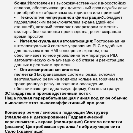
бочка:
Изготовлен из высококачественных износостойких
сплавов, обеспечивающих длительный срок службы даже
при обработке абразивных материалов или примесей.
Технология непрерывной фильтрации:
Обладает
гидравлическим переключателем экрана (двойной
станцией), который позволяет операторам заменять
фильтры без остановки производства, резко сокращая
время простоя.
Интеллектуальная автоматизация:
Построенная на
интеллектуальной системе управления PLC с удобным
для пользователя HMI сенсорным экраном, она
обеспечивает точное управление температурой PID,
автоматическую сигнализацию об отказе и регистрацию
данных в реальном времени.
Оптимизированная система
пеллетки:
Настраиваемые системы резки, включая
вертикальную резку на водяном кольце на горячем или
традиционную резку на водяном охлаждении,
обеспечивающие идеальную форму, без пыли гранул.
3Стандартный производственный поток
Наша полная перерабатывающая линия под ключ обычно
выполняет этот высокоэффективный процесс:
Конвейер ремня / силовой подающий
Экструдер
(плавление и дегазирование)
Гидравлический
переключатель экрана (фильтрация)
Система пеллетки
(резание)
Центробежная сушилка / вибрирующее сито
Сило (хранилище)