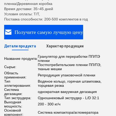
пленка/Деревянная коробка
Время доставки: 35~45 дней
Условия оплаты: T/T,
Поставка способности: 200-500 комплектов в год
Получите самую лучшую цену
Детали продукта
Характер продукции
Гранулятор для переработки ПП/ПЭ
Название продукта:
пленки
Постпотребительские пленки ПП/ПЭ,
Сырье:
тканые мешки
Область
Репродукция упаковочной пленки
применения:
Тип
Водяное кольцо, горячая штамповка,
эллетирования:
торцевая резка
Система
однократная вакуумная дегазация
дегазации:
Тип экструдера:
Одношнековый экструдер - L/D 32:1
Выходная
200 - 300 кг/ч
мощность:
Основной
Система компактора/агломератора
компонент: