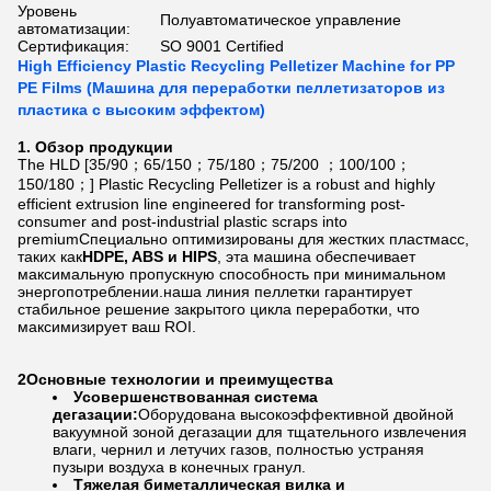
Уровень
Полуавтоматическое управление
автоматизации:
Сертификация:
SO 9001 Certified
High Efficiency Plastic Recycling Pelletizer Machine for PP
PE Films (Машина для переработки пеллетизаторов из
пластика с высоким эффектом)
1. Обзор продукции
The HLD [35/90；65/150；75/180；75/200 ；100/100；
150/180；] Plastic Recycling Pelletizer is a robust and highly
efficient extrusion line engineered for transforming post-
consumer and post-industrial plastic scraps into
premiumСпециально оптимизированы для жестких пластмасс,
таких как
HDPE, ABS и HIPS
, эта машина обеспечивает
максимальную пропускную способность при минимальном
энергопотреблении.наша линия пеллетки гарантирует
стабильное решение закрытого цикла переработки, что
максимизирует ваш ROI.
2Основные технологии и преимущества
Усовершенствованная система
дегазации:
Оборудована высокоэффективной двойной
вакуумной зоной дегазации для тщательного извлечения
влаги, чернил и летучих газов, полностью устраняя
пузыри воздуха в конечных гранул.
Тяжелая биметаллическая вилка и