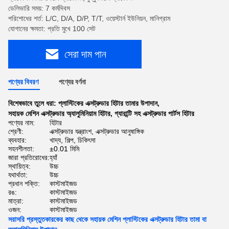
ডেলিভারি সময়: 7 কর্মদিবস
পরিশোধের শর্ত: L/C, D/A, D/P, T/T, ওয়েস্টার্ন ইউনিয়ন, মানিগ্রাম
যোগানের ক্ষমতা: প্রতি মুখে 100 সেট
সেরা দাম পান
পণ্যের বিবরণ
পণ্যের বর্ণনা
বিশেষভাবে তুলে ধরা:
প্লাস্টিকের এক্সট্রুডার হিটার তামার উপাদান
,
সহায়ক মেশিন এক্সট্রুডার অ্যালুমিনিয়াম হিটার
,
গ্যারান্টি সহ এক্সট্রুডার পার্টস হিটার
পণ্যের নাম:
হিটার
শ্রেণী:
এক্সট্রুডার যন্ত্রাংশ, এক্সট্রুডার আনুষাঙ্গিক
ব্যবহার:
খাদ্য, শিল্প, চিকিৎসা
সহনশীলতা:
±0.01 মিমি
জারা প্রতিরোধের:
হ্যাঁ
স্থায়িত্ব:
উচ্চ
যথার্থতা:
উচ্চ
প্রধান শক্তি:
কাস্টমাইজড
রঙ:
কাস্টমাইজড
মাত্রা:
কাস্টমাইজড
ওজন:
কাস্টমাইজড
সরাসরি প্রস্তুতকারকের কাছ থেকে সহায়ক মেশিন প্লাস্টিকের এক্সট্রুডার হিটার তামা বা