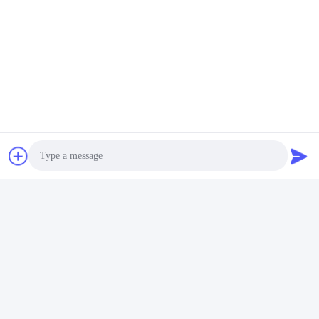
Photo
Video Call
প্রায়শই জিজ্ঞাসিত প্রশ্ন
Audio Call
1:আপনার কত বছরের অভিজ্ঞতা আছে?