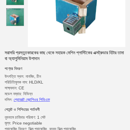
সরাসরি প্রস্তুতকারকের কাছ থেকে সহায়ক মেশিন প্লাস্টিকের এক্সট্রুডার হিটার তামা
বা অ্যালুমিনিয়াম উপাদান
পণ্যের বিবরণ
উৎপত্তি স্থল: নানজিং, চীন
পরিচিতিমুলক নাম: HLD/KL
সাক্ষ্যদান: CE
মডেল নম্বার: বিভিন্ন
দলিল:
প্রোডাক্ট ব্রোশিওর পিডিএফ
পেমেন্ট ও শিপিংয়ের শর্তাবলী
ন্যূনতম চাহিদার পরিমাণ: 1 সেট
মূল্য: Price negotiable
প্যাকেজিং বিবরণ: ফিল্ম প্যাকেজিং, বুদ্বুদ ফিল্ম প্যাকেজিং