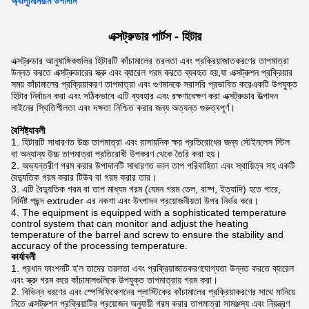
অ্যালুমিনিয়াম উপাদান
এক্সট্রুডার পার্টস - হিটার
এক্সট্রুডার আনুষাঙ্গিকগুলির হিটারটি কাঁচামালের তরলতা এবং প্রক্রিয়াজাতকরণের তাপমাত্রা
উন্নত করতে এক্সট্রুডারের স্ক্রু এবং ব্যারেল গরম করতে ব্যবহৃত হয়,যা এক্সট্রুশন প্রক্রিয়ার
সময় কাঁচামালের প্রক্রিয়াকরণ তাপমাত্রা এবং গুণমানকে সরাসরি প্রভাবিত করেএকটি উপযুক্ত
হিটার নির্বাচন করা এবং সঠিকভাবে এটি ব্যবহার এবং রক্ষণাবেক্ষণ করা এক্সট্রুডার উত্পাদন
লাইনের স্থিতিশীলতা এবং দক্ষতা নিশ্চিত করার জন্য অত্যন্ত গুরুত্বপূর্ণ।
বৈশিষ্ট্যাবলী
হিটারটি সাধারণত উচ্চ তাপমাত্রা এবং রাসায়নিক ক্ষয় প্রতিরোধের জন্য স্টেইনলেস স্টিল
বা অন্যান্য উচ্চ তাপমাত্রা প্রতিরোধী উপকরণ থেকে তৈরি করা হয়।
অভ্যন্তরীণ গরম করার উপাদানটি সাধারণত ভাল তাপ পরিবাহিতা এবং স্থায়িত্ব সহ একটি
বৈদ্যুতিক গরম করার টিউব বা গরম করার তার।
এটি বৈদ্যুতিক গরম বা তাপ মাধ্যম গরম (যেমন গরম তেল, বাষ্প, ইত্যাদি) হতে পারে,
নির্দিষ্ট পছন্দ extruder এর নকশা এবং উৎপাদন প্রয়োজনীয়তা উপর নির্ভর করে।
The equipment is equipped with a sophisticated temperature
control system that can monitor and adjust the heating
temperature of the barrel and screw to ensure the stability and
accuracy of the processing temperature.
কার্যাবলী
প্রধান ফাংশনটি হ'ল তাদের তরলতা এবং প্রক্রিয়াজাতকরণযোগ্যতা উন্নত করতে ব্যারেল
এবং স্ক্রু গরম করে কাঁচামালগুলিকে উপযুক্ত তাপমাত্রায় গরম করা।
বিভিন্ন ধরণের এবং স্পেসিফিকেশনের প্লাস্টিকের কাঁচামালের প্রক্রিয়াকরণের সাথে মানিয়ে
নিতে এক্সট্রুশন প্রক্রিয়াটির প্রয়োজন অনুযায়ী গরম করার তাপমাত্রা সামঞ্জস্য এবং নিয়ন্ত্রণ