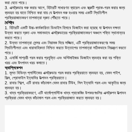
করা যেতে পারে।
এক্সট্রুডার শুরু করার আগে, হিটারটি সাধারণত ব্যারেল এবং স্ক্রুটি প্রাক-গরম করার জন্য
ব্যবহৃত হয় যাতে নিশ্চিত করা যায় যে উত্পাদন শুরু হওয়ার সময় একটি স্থিতিশীল
প্রক্রিয়াজাতকরণ তাপমাত্রা দ্রুত পৌঁছতে পারে।
বৈশিষ্ট্য
হিটারটি একটি উচ্চ-কার্যকারিতা ডিভাইস হিসাবে ডিজাইন করা হয়েছে যা উত্পাদন দক্ষতা
উন্নত করতে দ্রুত এবং সমানভাবে এক্সট্রুডারের প্রক্রিয়াজাতকরণ অঞ্চলে শক্তি স্থানান্তর
করতে পারে।
উন্নত তাপমাত্রা সেন্সর এবং নিয়ামক দিয়ে সজ্জিত, এটি প্রক্রিয়াজাতকরণের সময়
স্থিতিশীলতা এবং ধারাবাহিকতা নিশ্চিত করতে উত্তাপের তাপমাত্রা সঠিকভাবে নিয়ন্ত্রণ করতে
পারে।
এনার্জি সাশ্রয়ী গরম করার প্রযুক্তি এবং অপ্টিমাইজড ডিজাইন ব্যবহার করা হয় শক্তি
খরচ এবং উৎপাদন খরচ কমাতে।
অ্যাপ্লিকেশন
মূলত বিভিন্ন প্লাস্টিকের এক্সট্রুডার গরম করার প্রক্রিয়াতে ব্যবহৃত হয়, যেমন পাইপ,
ফিল্ম, প্রোফাইল ইত্যাদির উত্পাদন প্রক্রিয়াতে।
রাবার শিল্পে, এটি রাবার কাঁচামাল যেমন রাবার টিউব, সিল ইত্যাদি গরম এবং আকৃতির জন্য
ব্যবহৃত হয়।
খাদ্য প্রক্রিয়াকরণে, এটি থার্মোপ্লাস্টিক খাদ্য প্যাকেজিং উপকরণগুলির এক্সট্রুশন উত্পাদন
প্রক্রিয়া যেমন খাদ্য কাঁচামাল গরম এবং প্রক্রিয়াজাত করতে ব্যবহৃত হয়।