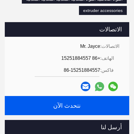
extruder accessories
الاتصالات
الاتصالات:
Mr. Jayce
الهاتف:
+86 15251884557
فاكس:
86-15251884557
نتحدث الآن
أرسل لنا