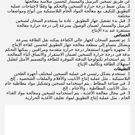
عن طريق تسخين البرميل والمسمار لتحسين سلاسة معالجتها.
يمكن ضبط درجة حرارة التسخين والتحكم بها وفقًا لاحتياجات عملية
التطويق للتكيف مع معالجة المواد الخام البلاستيكية من أنواع ومواصفات
مختلفة.
قبل بدء تشغيل جهاز التطويق ، عادة ما يستخدم السخان لتسخين
البرميل والمسمار لضمان الوصول بسرعة إلى درجة حرارة معالجة
مستقرة عند بدء الإنتاج.
الخصائص
تم تصميم السخان كجهاز عالي الكفاءة يمكنه نقل الطاقة بسرعة
وبشكل متساو إلى منطقة معالجة جهاز التطويق لتحسين كفاءة الإنتاج.
مجهزة بأجهزة استشعار درجة حرارة متقدمة ومراقبين ، يمكنها التحكم
بدقة في درجة حرارة التسخين لضمان الاستقرار والاتساق أثناء المعالجة.
يتم استخدام تكنولوجيا التدفئة الموفرة للطاقة والتصميم الأمثل لتقليل
استهلاك الطاقة وتكاليف الإنتاج.
التطبيقات
تستخدم بشكل رئيسي في عملية التسخين لمختلف أجهزة الطحن
البلاستيكية ، مثل عملية إنتاج الأنابيب والأفلام والملفات الشخصية ، إلخ.
في صناعة المطاط ، يتم استخدامه لتسخين وتشكيل مواد مطاطية خام
، مثل الأنابيب المطاطية ، والأختام ، إلخ.
في مجال معالجة الأغذية ، يتم استخدامه لتسخين ومعالجة مواد الغذاء
الخام ، مثل عملية إنتاج التطويق لمواد تغليف الأغذية الحرارية.