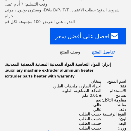
وقت التسليم: 7 أيام عمل
شروط الدفع: خطاب الاعتماد، D/A، D/P، T/T، ويسترن يونيون، موني
جرام
القدرة على العرض: 100 مجموعة لكل فم
احصل على أفضل سعر
تفاصيل المنتج
وصف المنتج
إبراز:
المواد النحاسية المواد المعدنية المعدنية المعدنية المعدنية
,
,
auxiliary machine extruder aluminum heater
extruder parts heater with warranty
اسم المنتج:
سخان
فئة:
أجزاء الطارد، ملحقات الطارد
الاستخدام:
الغذاء، الصناعية، الطبية
تسامح:
± 0.01 ملم
مقاومة التآكل:
نعم
متانة:
عالي
دقة:
عالي
القوة الرئيسية:
حسب الطلب
لون:
حسب الطلب
البعد:
حسب الطلب
وزن:
حسب الطلب