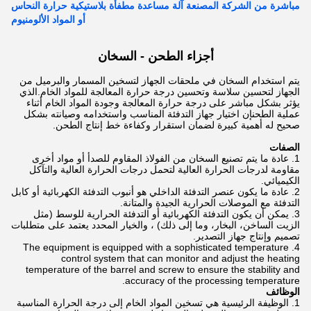
مباشرة من الشركة المصنعة آلة مساعدة مطفأة بلاستيكية حرارة النحاس
أو المواد الألومنيوم
أجزاء الطحن - السخان
يتم استخدام السخان في ملحقات الجهاز لتسخين المسمار والبرميل من
الجهاز لتحسين سلاسة وتحسين درجة حرارة المعالجة للمواد الخام.الذي
يؤثر بشكل مباشر على درجة حرارة المعالجة وجودة المواد الخام أثناء
عملية الطحنإن اختيار جهاز التدفئة المناسب واستخدامه وصيانته بشكل
صحيح له أهمية كبيرة لضمان استقرار وكفاءة خط إنتاج الطحن.
الصفات
عادة ما يتم تصنيع السخان من الفولاذ المقاوم للصدأ أو مواد أخرى
مقاومة لدرجات الحرارة العالية لتحمل درجات الحرارة العالية والتآكل
الكيميائي.
عادة ما يكون عنصر التدفئة الداخلي هو أنبوب التدفئة الكهربائية أو كابل
التدفئة مع الموصلات الحرارية الجيدة والمتانة.
يمكن أن يكون التدفئة الكهربائية أو التدفئة الحرارية للوسط (مثل
الزيت الساخن، البخار، وما إلى ذلك) ، والخيار المحدد يعتمد على متطلبات
تصميم وإنتاج جهاز التصدير.
The equipment is equipped with a sophisticated temperature
control system that can monitor and adjust the heating
temperature of the barrel and screw to ensure the stability and
accuracy of the processing temperature.
الوظائف
الوظيفة الرئيسية هي تسخين المواد الخام إلى درجة الحرارة المناسبة