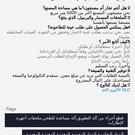
2:هل أنتم تجار أم مصنعون؟ما هي مساحة المصنع؟
نحن مصنعون، المصنع أكثر من 5000 متر مربع.
3:
الملحقات المسمار والبرميل، الذي ينتج؟
مصنعنا يصنعها بأنفسنا
4هل يمكنني الحصول على طلب عينة للطاحونة؟
نعم، نحن نرحب بطلب عينة لاختبار وتحقق من الجودة. العينات المختلطة
مقبولة.
5كيف أتابع الأمر ؟
أولاً، أخبرنا بمتطلباتك أو طلبك.
ثانياً، نحن نقوم بالاقتباس وفقاً لمتطلباتك أو اقتراحاتنا.
ثالثاً، العميل يؤكد العينات ويضع الإيداع للطلب الرسمي.
رابعاً، نحن نرتب الإنتاج
وأخيراً، رتب التسليم
6:
توفير التقنية والصيغة
?
بالنسبة للطلبات التي تزيد عن مبلغ معين، سنقدم التكنولوجيا والصيغة
لمساعدتك على إكمال المشروع.
7:
هل لديك كتالوج ؟
HLD الألبوم.pdf
Tags:
قطع أجزاء من آلة التطويق,آلة مساعدة للطحن,ملحقات أجهزة
الإطارات
المواد النحاسية المواد المعدنية المعدنية المعدنية المعدنية