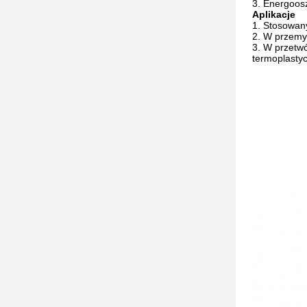
Energoosz
Aplikacje
Stosowany 
W przemyś
W przetwó
termoplasty