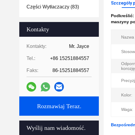
Szczegóły 
Części Wytłaczaczy
(83)
Podkreślić
maszyny po
Kontakty
Nazwa 
Kontakty:
Mr. Jayce
Stosow
Tel.:
+86 15251884557
Odporn
korozję
Faks:
86-15251884557
Precyzj
Kolor:
Rozmawiaj Teraz.
Waga:
Bezpośredn
Wyślij nam wiadomość.