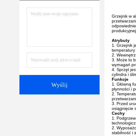
Grzejnik w a
przetwarzan
odpowiedniej
produkcyjnej
Atrybuty
Grzejnik 
temperatury 
Wewnętrzn
Może to b
wymagań pro
Sprzęt je
cylindra i ś
Funkcje
Wyślij
Główną fu
płynności i 
Temperatu
przetwarzani
Przed uru
osiągnięcie 
Cechy
Podgrzewa
technologicz
Wyposażon
stabilność i