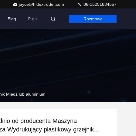
jayce@hldextruder.com
86-15251884557
Blog
Rozmowa
Polish
ik Miedź lub aluminium
dnio od producenta Maszyna
a Wydrukujący plastikowy grzejnik