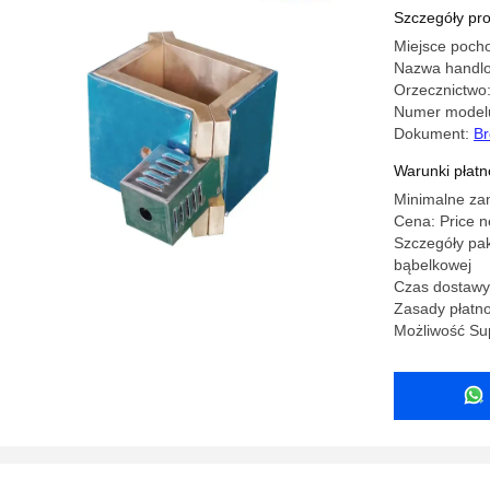
Miedź lub
Szczegóły pr
Miejsce pocho
Nazwa handl
Orzecznictwo
Numer model
Dokument:
Br
Warunki płatno
Minimalne za
Cena: Price n
Szczegóły pak
bąbelkowej
Czas dostawy:
Zasady płatno
Możliwość Su