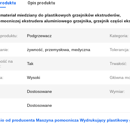
produktu
Opis produktu
:
materiał miedziany do plastikowych grzejników ekstruderów
,
mocniczej ekstrudera aluminiowego grzejnika
,
grzejnik części ek
produktu:
Podgrzewacz
Kategoria:
anie:
żywność, przemysłowa, medyczna
Tolerancja:
ość na
Tak
Trwałość:
:
a:
Wysoki
Główna mo
Dostosowane
Wymiar:
Dostosowane
io od producenta Maszyna pomocnicza Wydrukujący plastikowy g