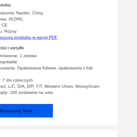
 aluminium
oduktu
dzenia: Nankin, Chiny
owa: HLD/KL
: CE
u: Różny
oszura produktu w wersji PDF
ści i wysyłki
mówienie: 1 zestaw
egotiable
owania: Opakowania foliowe, opakowania z folii
 7 dni roboczych
ści: L/C, D/A, D/P, T/T, Western Union, MoneyGram
pply: 100 zestawów na usta
Rozmawiaj Teraz.