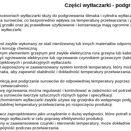
Części wytłaczarki - podg
kcesoriach wytłaczarki służy do podgrzewania ślimaka i cylindra wytłac
ia surowców, co bezpośrednio wpływa na temperaturę przetwarzania i
 grzałki oraz jej prawidłowe użytkowanie i konserwacja mają ogromne zn
 wytłaczarki.
jest zwykle wykonany ze stali nierdzewnej lub innych materiałów odpo
i korozję chemiczną.
ym elementem grzejnym jest zwykle elektryczna rura grzejna lub kabel g
yć ogrzewanie elektryczne lub ogrzewanie czynnikiem grzewczym (takim 
jektowych i produkcyjnych wytłaczarki.
st wyposażony w zaawansowany system kontroli temperatury, który mo
limaka, aby zapewnić stabilność i dokładność temperatury przetwarzania
nkcją jest podgrzanie surowców do odpowiedniej temperatury poprzez p
przetwarzalności.
rę ogrzewania można regulować i kontrolować w zależności od potrzeb
a surowców tworzyw sztucznych różnych typów i specyfikacji.
chomieniem wytłaczarki zwykle używa się grzejnika do wstępnego podgr
stabilnej temperatury przetwarzania po rozpoczęciu produkcji.
cz zaprojektowano jako urządzenie o dużej wydajności, które potrafi
nego wytłaczarki w celu poprawy efektywności produkcji.
y w zaawansowane czujniki i sterowniki temperatury, może dokładnie
 spójność podczas przetwarzania.