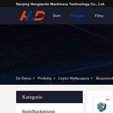
Nanjing Henglande Machinery Technology Co., Ltd.
Dom
Produkty
Filmy
Do Domu
>
Produkty
>
Części Wytłaczaczy
>
Bezpośred
Kategorie
Body{background-