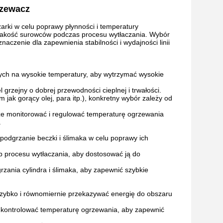
rzewacz
zarki w celu poprawy płynności i temperatury
 jakość surowców podczas procesu wytłaczania. Wybór
aczenie dla zapewnienia stabilności i wydajności linii
rnych na wysokie temperatury, aby wytrzymać wysokie
rzejny o dobrej przewodności cieplnej i trwałości.
jak gorący olej, para itp.), konkretny wybór zależy od
że monitorować i regulować temperaturę ogrzewania
.
odgrzanie beczki i ślimaka w celu poprawy ich
 procesu wytłaczania, aby dostosować ją do
zania cylindra i ślimaka, aby zapewnić szybkie
 szybko i równomiernie przekazywać energię do obszaru
 kontrolować temperaturę ogrzewania, aby zapewnić