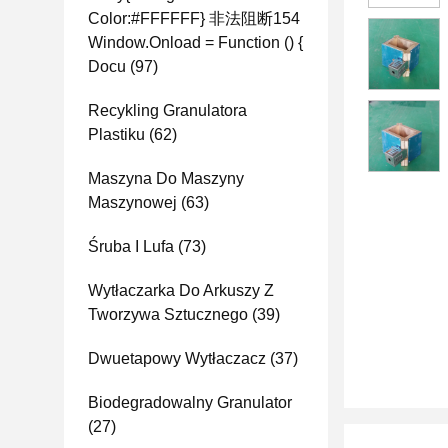
Color:#FFFFFF} 非法阻断154
Window.onload = Function () {
Docu
(97)
Recykling Granulatora
Plastiku
(62)
Maszyna Do Maszyny
Maszynowej
(63)
Śruba I Lufa
(73)
Wytłaczarka Do Arkuszy Z
Tworzywa Sztucznego
(39)
Dwuetapowy Wytłaczacz
(37)
Biodegradowalny Granulator
(27)