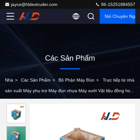
jayce@hldextruder.com
86-15251884557
Nói Chuyện Ngay
Các Sản Phẩm
Nhà
>
Các Sản Phẩm
>
Bộ Phận Máy Đùn
>
Trực tiếp từ nhà
sản xuất Máy phụ trợ Máy đùn nhựa Máy sưởi Vật liệu đồng hoặc
nhôm