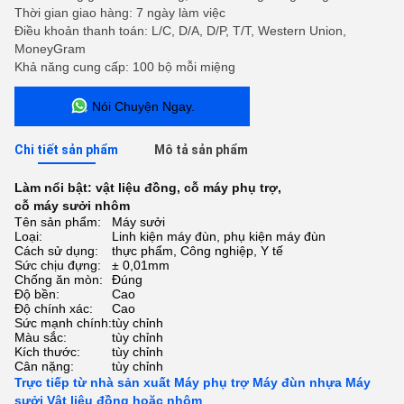
Thời gian giao hàng: 7 ngày làm việc
Điều khoản thanh toán: L/C, D/A, D/P, T/T, Western Union,
MoneyGram
Khả năng cung cấp: 100 bộ mỗi miệng
Nói Chuyện Ngay.
Chi tiết sản phẩm
Mô tả sản phẩm
Làm nổi bật:
vật liệu đồng
,
cỗ máy phụ trợ
,
cỗ máy sưởi nhôm
Tên sản phẩm:
Máy sưởi
Loại:
Linh kiện máy đùn, phụ kiện máy đùn
Cách sử dụng:
thực phẩm, Công nghiệp, Y tế
Sức chịu đựng:
± 0,01mm
Chống ăn mòn:
Đúng
Độ bền:
Cao
Độ chính xác:
Cao
Sức mạnh chính:
tùy chỉnh
Màu sắc:
tùy chỉnh
Kích thước:
tùy chỉnh
Cân nặng:
tùy chỉnh
Trực tiếp từ nhà sản xuất Máy phụ trợ Máy đùn nhựa Máy
sưởi Vật liệu đồng hoặc nhôm