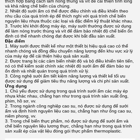
thích hợp bằng cách làm nóng thùng và vít để cải thiện tính lỏng
và khả năng chế biến của chúng.
Nhiệt độ sưởi ấm có thể được điều chỉnh và điều khiển theo
nhu cầu của quá trình ép để thích nghi với quá trình chế biến
nguyên liệu nhựa thuộc các loại và đặc điểm kỹ thuật khác nhau.
Trước khi khởi động máy ép, máy sưởi thường được sử dụng
để làm nóng trước thùng và vít để đảm bảo nhiệt độ chế biến ổn
định có thể nhanh chóng đạt được khi bắt đầu sản xuất.
Đặc điểm
Máy sưởi được thiết kế như một thiết bị hiệu quả cao có thể
nhanh chóng và đồng đều chuyển năng lượng đến khu vực xử lý
của máy ép để cải thiện hiệu quả sản xuất.
Được trang bị các cảm biến nhiệt độ và bộ điều khiển tiên tiến,
nó có thể kiểm soát chính xác nhiệt độ sưởi ấm để đảm bảo sự
ổn định và nhất quán trong quá trình xử lý.
Công nghệ sưởi ấm tiết kiệm năng lượng và thiết kế tối ưu
được sử dụng để giảm tiêu thụ năng lượng và chi phí sản xuất.
Ứng dụng
Chủ yếu được sử dụng trong quá trình sưởi ấm các máy ép
nhựa khác nhau, chẳng hạn như trong quá trình sản xuất ống,
phim, hồ sơ, vv.
Trong ngành công nghiệp cao su, nó được sử dụng để sưởi
ấm và định hình nguyên liệu cao su, chẳng hạn như ống cao su,
niêm phong, vv.
Trong chế biến thực phẩm, nó được sử dụng để sưởi ấm và
chế biến nguyên liệu lương thực, chẳng hạn như trong quá trình
sản xuất ép của vật liệu đóng gói thực phẩm thermoplastic.