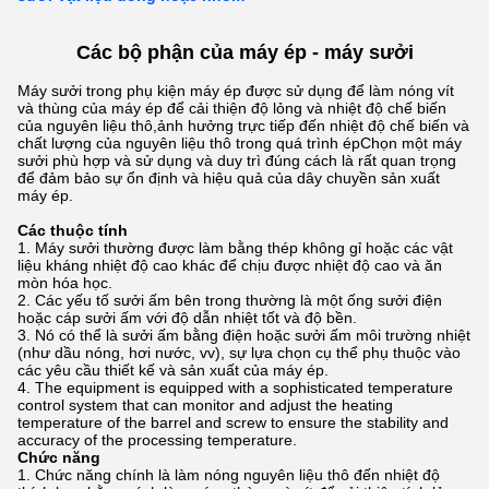
Các bộ phận của máy ép - máy sưởi
Máy sưởi trong phụ kiện máy ép được sử dụng để làm nóng vít
và thùng của máy ép để cải thiện độ lỏng và nhiệt độ chế biến
của nguyên liệu thô,ảnh hưởng trực tiếp đến nhiệt độ chế biến và
chất lượng của nguyên liệu thô trong quá trình épChọn một máy
sưởi phù hợp và sử dụng và duy trì đúng cách là rất quan trọng
để đảm bảo sự ổn định và hiệu quả của dây chuyền sản xuất
máy ép.
Các thuộc tính
Máy sưởi thường được làm bằng thép không gỉ hoặc các vật
liệu kháng nhiệt độ cao khác để chịu được nhiệt độ cao và ăn
mòn hóa học.
Các yếu tố sưởi ấm bên trong thường là một ống sưởi điện
hoặc cáp sưởi ấm với độ dẫn nhiệt tốt và độ bền.
Nó có thể là sưởi ấm bằng điện hoặc sưởi ấm môi trường nhiệt
(như dầu nóng, hơi nước, vv), sự lựa chọn cụ thể phụ thuộc vào
các yêu cầu thiết kế và sản xuất của máy ép.
The equipment is equipped with a sophisticated temperature
control system that can monitor and adjust the heating
temperature of the barrel and screw to ensure the stability and
accuracy of the processing temperature.
Chức năng
Chức năng chính là làm nóng nguyên liệu thô đến nhiệt độ