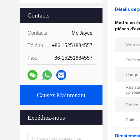
Détails de 
Contacts
Mettre en 
pièces d'ex
Contacts:
Mr. Jayce
Nom du
Téléphone:
+86 15251884557
Fax:
86-15251884557
Toléra
Usage:
Résista
corrosi
Causez Maintenant
Couleu
Expédiez-nous
Poids:
Directement