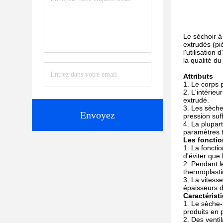
Le séchoir à 
extrudés (piè
l'utilisation
la qualité du
Attributs
Le corps p
L'intérieu
extrudé.
Les sèche-
Envoyez
pression suf
La plupar
paramètres t
Les foncti
La fonctio
d'éviter que 
Pendant l
thermoplasti
La vitesse
épaisseurs d
Caractérist
Le sèche-
produits en p
Des venti