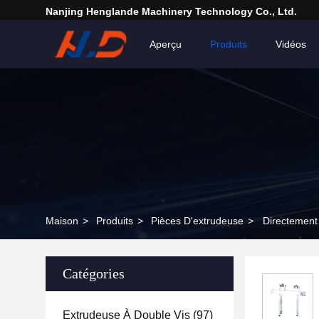
Nanjing Henglande Machinery Technology Co., Ltd.
Aperçu
Produits
Vidéos
Maison
>
Produits
>
Pièces D'extrudeuse
>
Directement 
Catégories
Extrudeuse À Double Vis
(97)