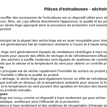
Pièces d'extrudeuses - séchoir
souffler des accessoires de l'extrudeuse est un dispositif utilisé pour s
ces, films, etc.),qui affecte directement l'apparence, la qualité et les 
 d'un sèche-linge approprié dans le processus de production sont essentie
 produit.
rincipal de la plupart des sèche-linge est en acier inoxydable pour résis
r est généralement fait de matériaux résistants à l'usure et à haute tem
linge sont généralement équipés de ventilateurs centrifuges à haut ren
fisants pour assurer des effets de séchage et de refroidissement effica
t des séchoirs à souffle modernes sont équipés de systèmes de contrôle
els que la vitesse et la température du vent pour obtenir un contrôle p
ons
n principale est de sécher rapidement l'humidité de surface du produit p
l'humidité n'affecte la qualité du produit.
e séchage, le sèche-linge peut également fournir un effet de refroidis
que extrudé en dessous de la température ambiante pour assurer la form
 et la température du vent peuvent être ajustées en fonction des besoi
es produits extrudés.
iques
linge est conçu comme un dispositif à haut rendement qui peut sécher e
lastique, améliorant ainsi l'efficacité de la production.
lateurs à haut rendement et des systèmes de récupération d'énergie son