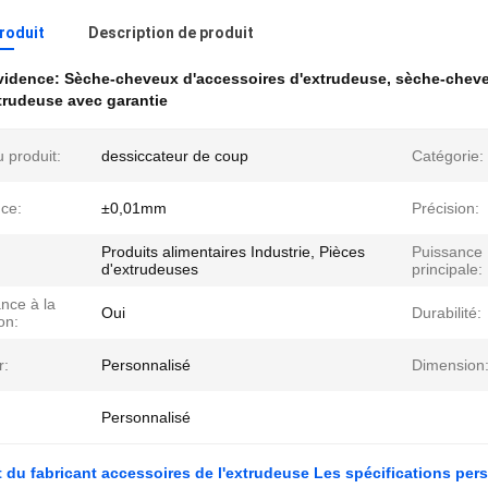
produit
Description de produit
évidence:
Sèche-cheveux d'accessoires d'extrudeuse
,
sèche-cheve
trudeuse avec garantie
 produit:
dessiccateur de coup
Catégorie:
nce:
±0,01mm
Précision:
Produits alimentaires Industrie, Pièces
Puissance
d'extrudeuses
principale:
nce à la
Oui
Durabilité:
on:
r:
Personnalisé
Dimension
Personnalisé
 du fabricant accessoires de l'extrudeuse Les spécifications pers