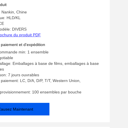
ur
duit
: Nankin, Chine
ue: HLD/KL
 CE
odèle: DIVERS
ochure du produit PDF
 paiement et d'expédition
commande min: 1 ensemble
gotiable
allage: Emballages à base de films, emballages à base
les
ison: 7 jours ouvrables
 paiement: LC, D/A, D/P, T/T, Western Union,
pprovisionnement: 100 ensembles par bouche
Causez Maintenant