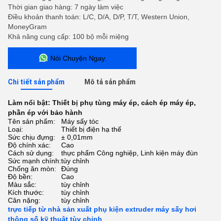
Thời gian giao hàng: 7 ngày làm việc
Điều khoản thanh toán: L/C, D/A, D/P, T/T, Western Union,
MoneyGram
Khả năng cung cấp: 100 bộ mỗi miệng
Nói Chuyện Ngay.
Chi tiết sản phẩm
Mô tả sản phẩm
Làm nổi bật:
Thiết bị phụ tùng máy ép
,
cách ép máy ép
,
phần ép với bảo hành
Tên sản phẩm:
Máy sấy tóc
Loại:
Thiết bị điện hạ thế
Sức chịu đựng:
± 0,01mm
Độ chính xác:
Cao
Cách sử dụng:
thực phẩm Công nghiệp, Linh kiện máy đùn
Sức mạnh chính:
tùy chỉnh
Chống ăn mòn:
Đúng
Độ bền:
Cao
Màu sắc:
tùy chỉnh
Kích thước:
tùy chỉnh
Cân nặng:
tùy chỉnh
trực tiếp từ nhà sản xuất phụ kiện extruder máy sấy hơi
thông số kỹ thuật tùy chỉnh