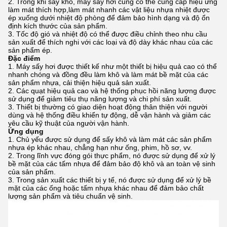
Trong khi sấy khô, máy sấy hơi cũng có thể cung cấp hiệu ứng
làm mát thích hợp,làm mát nhanh các vật liệu nhựa nhiệt được
ép xuống dưới nhiệt độ phòng để đảm bảo hình dạng và độ ổn
định kích thước của sản phẩm.
Tốc độ gió và nhiệt độ có thể được điều chỉnh theo nhu cầu
sản xuất để thích nghi với các loại và độ dày khác nhau của các
sản phẩm ép.
Đặc điểm
Máy sấy hơi được thiết kế như một thiết bị hiệu quả cao có thể
nhanh chóng và đồng đều làm khô và làm mát bề mặt của các
sản phẩm nhựa, cải thiện hiệu quả sản xuất.
Các quạt hiệu quả cao và hệ thống phục hồi năng lượng được
sử dụng để giảm tiêu thụ năng lượng và chi phí sản xuất.
Thiết bị thường có giao diện hoạt động thân thiện với người
dùng và hệ thống điều khiển tự động, dễ vận hành và giảm các
yêu cầu kỹ thuật của người vận hành.
Ứng dụng
Chủ yếu được sử dụng để sấy khô và làm mát các sản phẩm
nhựa ép khác nhau, chẳng hạn như ống, phim, hồ sơ, vv.
Trong lĩnh vực đóng gói thực phẩm, nó được sử dụng để xử lý
bề mặt của các tấm nhựa để đảm bảo độ khô và an toàn vệ sinh
của sản phẩm.
Trong sản xuất các thiết bị y tế, nó được sử dụng để xử lý bề
mặt của các ống hoặc tấm nhựa khác nhau để đảm bảo chất
lượng sản phẩm và tiêu chuẩn vệ sinh.