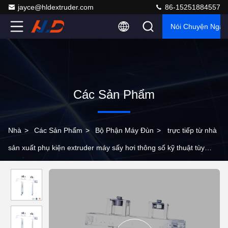
jayce@hldextruder.com
86-15251884557
Nói Chuyện Ngay
Các Sản Phẩm
Nhà
>
Các Sản Phẩm
>
Bộ Phận Máy Đùn
>
trực tiếp từ nhà
sản xuất phụ kiện extruder máy sấy hơi thông số kỹ thuật tùy
chỉnh