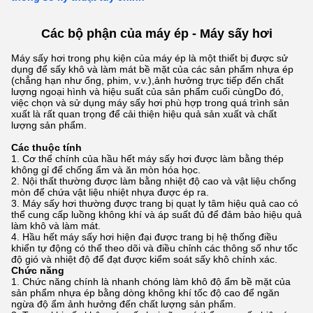
Các bộ phận của máy ép - Máy sấy hơi
Máy sấy hơi trong phụ kiện của máy ép là một thiết bị được sử
dụng để sấy khô và làm mát bề mặt của các sản phẩm nhựa ép
(chẳng hạn như ống, phim, v.v.),ảnh hưởng trực tiếp đến chất
lượng ngoại hình và hiệu suất của sản phẩm cuối cùngDo đó,
việc chọn và sử dụng máy sấy hơi phù hợp trong quá trình sản
xuất là rất quan trọng để cải thiện hiệu quả sản xuất và chất
lượng sản phẩm.
Các thuộc tính
Cơ thể chính của hầu hết máy sấy hơi được làm bằng thép
không gỉ để chống ẩm và ăn mòn hóa học.
Nội thất thường được làm bằng nhiệt độ cao và vật liệu chống
mòn để chứa vật liệu nhiệt nhựa được ép ra.
Máy sấy hơi thường được trang bị quạt ly tâm hiệu quả cao có
thể cung cấp luồng không khí và áp suất đủ để đảm bảo hiệu quả
làm khô và làm mát.
Hầu hết máy sấy hơi hiện đại được trang bị hệ thống điều
khiển tự động có thể theo dõi và điều chỉnh các thông số như tốc
độ gió và nhiệt độ để đạt được kiểm soát sấy khô chính xác.
Chức năng
Chức năng chính là nhanh chóng làm khô độ ẩm bề mặt của
sản phẩm nhựa ép bằng dòng không khí tốc độ cao để ngăn
ngừa độ ẩm ảnh hưởng đến chất lượng sản phẩm.