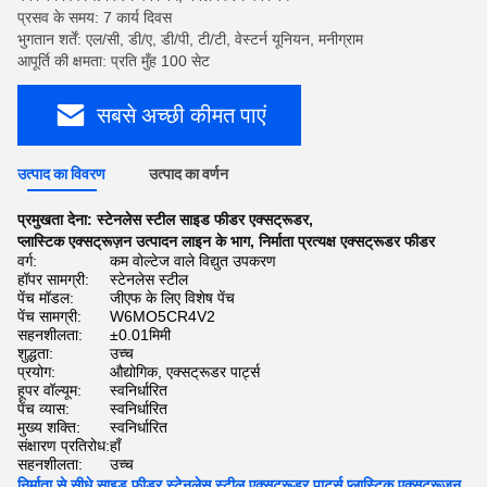
प्रसव के समय: 7 कार्य दिवस
भुगतान शर्तें: एल/सी, डी/ए, डी/पी, टी/टी, वेस्टर्न यूनियन, मनीग्राम
आपूर्ति की क्षमता: प्रति मुँह 100 सेट
सबसे अच्छी कीमत पाएं
उत्पाद का विवरण
उत्पाद का वर्णन
प्रमुखता देना:
स्टेनलेस स्टील साइड फीडर एक्सट्रूडर
,
प्लास्टिक एक्सट्रूज़न उत्पादन लाइन के भाग
,
निर्माता प्रत्यक्ष एक्सट्रूडर फीडर
वर्ग:
कम वोल्टेज वाले विद्युत उपकरण
हॉपर सामग्री:
स्टेनलेस स्टील
पेंच मॉडल:
जीएफ के लिए विशेष पेंच
पेंच सामग्री:
W6MO5CR4V2
सहनशीलता:
±0.01मिमी
शुद्धता:
उच्च
प्रयोग:
औद्योगिक, एक्सट्रूडर पार्ट्स
हूपर वॉल्यूम:
स्वनिर्धारित
पेंच व्यास:
स्वनिर्धारित
मुख्य शक्ति:
स्वनिर्धारित
संक्षारण प्रतिरोध:
हाँ
सहनशीलता:
उच्च
निर्माता से सीधे साइड फीडर स्टेनलेस स्टील एक्सट्रूडर पार्ट्स प्लास्टिक एक्सट्रूज़न