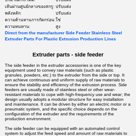
เส้นผ่านศูนย์กลางของสกรู:
ปรับแต่ง
พลังหลัก:
ปรับแต่ง
ความต้านทานการกัดกร่อน:
ใช่
ความทนทาน:
สูง
Direct from the manufacturer Side Feeder Stainless Steel
Extruder Parts For Plastic Extrusion Production Lines
Extruder parts - side feeder
The side feeder in the extruder accessories is one of the key
equipment used to convey raw materials (such as plastic
granules, powders, etc.) to the extruder from the side or top. It
can achieve continuous and uniform supply of raw materials to
ensure the stability and efficiency of the extrusion process.
Side
feeders are usually made of stainless steel or other wear-
resistant materials to cope with high-frequency use and wear; the
design usually adopts a modular structure for easy installation
and maintenance. It can be driven by either an electric motor or a
pneumatic system, and the specific choice depends on the
configuration of the extruder and the requirements of the
production environment.
The side feeder can be equipped with an automated control
system to adjust the feed speed and amount of raw materials to