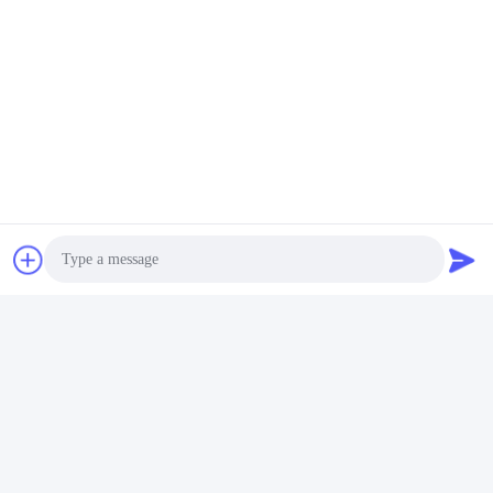
Photo
FAQ
1:How many years of experience do you have?
Video Call
Over 15 years experience in extruder industry.
2:Are you traders or manufacturers?What is the area of the
Audio Call
factory?