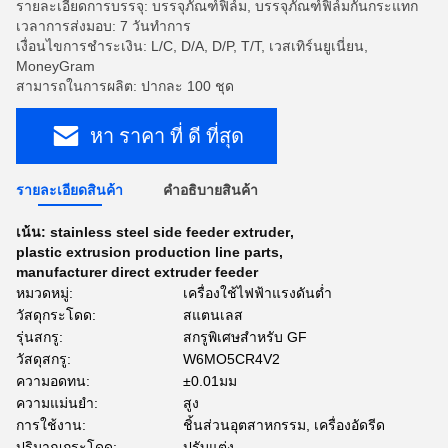
รายละเอียดการบรรจุ: บรรจุภัณฑ์ฟิล์ม, บรรจุภัณฑ์ฟิล์มกันกระแทก
เวลาการส่งมอบ: 7 วันทำการ
เงื่อนไขการชำระเงิน: L/C, D/A, D/P, T/T, เวสเทิร์นยูเนี่ยน,
MoneyGram
สามารถในการผลิต: ปากละ 100 ชุด
หา ราคา ที่ ดี ที่สุด
รายละเอียดสินค้า
คําอธิบายสินค้า
เน้น:
stainless steel side feeder extruder
,
plastic extrusion production line parts
,
manufacturer direct extruder feeder
หมวดหมู่:
เครื่องใช้ไฟฟ้าแรงดันต่ำ
วัสดุกระโดด:
สแตนเลส
รุ่นสกรู:
สกรูพิเศษสำหรับ GF
วัสดุสกรู:
W6MO5CR4V2
ความอดทน:
±0.01มม
ความแม่นยำ:
สูง
การใช้งาน:
ชิ้นส่วนอุตสาหกรรม, เครื่องอัดรีด
ปริมาณกระโดด:
ปรับแต่ง