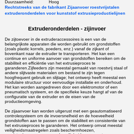
Duurzaamheid:
Hoog
Rechtstreeks van de fabrikant Zijaanvoer roestvrijstalen
extruderonderdelen voor kunststof extrusieproductielijnen
Extruderonderdelen - zijinvoer
De zijtoevoer in de extruderaccessoires is een van de
belangrijkste apparaten die worden gebruikt om grondstoffen
(zoals plastic korrels, poeders, enz.) vanaf de zijkant of
bovenkant naar de extruder te transporteren. Het kan een
continue en uniforme aanvoer van grondstoffen bereiken om de
stabiliteit en efficiëntie van het extrusieproces te
garanderen.
Zijfeeders zijn meestal gemaakt van roestvrij staal of
andere slijtvaste materialen om bestand te zijn tegen
hoogfrequent gebruik en slijtage; het ontwerp heeft meestal een
modulaire structuur voor eenvoudige installatie en onderhoud.
Het kan worden aangedreven door een elektromotor of een
pneumatisch systeem, en de specifieke keuze hangt af van de
configuratie van de extruder en de eisen van de
productieomgeving.
De zijaanvoer kan worden uitgerust met een geautomatiseerd
controlesysteem om de invoersnelheid en de hoeveelheid
grondstoffen aan te passen om de stabiliteit en consistentie van
het extrusieproces te garanderen. Het ontwerp omvat meestal
veiligheidsmaatregelen zoals beschermhoezen,