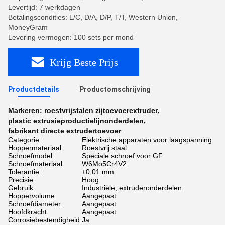
Levertijd: 7 werkdagen
Betalingscondities: L/C, D/A, D/P, T/T, Western Union,
MoneyGram
Levering vermogen: 100 sets per mond
Krijg Beste Prijs
Productdetails
Productomschrijving
Markeren:
roestvrijstalen zijtoevoerextruder
,
plastic extrusieproductielijnonderdelen
,
fabrikant directe extrudertoevoer
Categorie:
Elektrische apparaten voor laagspanning
Hoppermateriaal:
Roestvrij staal
Schroefmodel:
Speciale schroef voor GF
Schroefmateriaal:
W6Mo5Cr4V2
Tolerantie:
±0,01 mm
Precisie:
Hoog
Gebruik:
Industriële, extruderonderdelen
Hoppervolume:
Aangepast
Schroefdiameter:
Aangepast
Hoofdkracht:
Aangepast
Corrosiebestendigheid:
Ja