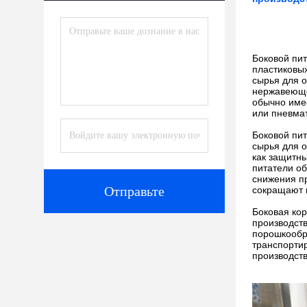
Боковой пит
пластиковых
сырья для о
нержавеющей
обычно имее
или пневмат
Боковой пит
сырья для о
как защитны
питатели о
снижения пр
Отправьте
сокращают к
Боковая ко
производств
порошкообр
транспорти
производств