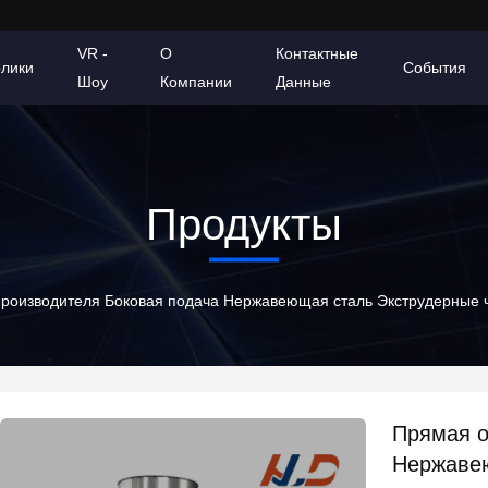
VR -
О
Контактные
олики
События
Шоу
Компании
Данные
Продукты
производителя Боковая подача Нержавеющая сталь Экструдерные ч
Прямая о
Нержавею