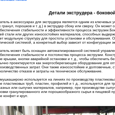
Детали экструдера - боково
атель в аксессуарах для экструдера является одним из ключевых 
 гранул, порошков и т. д.) в экструдер сбоку или сверху. Он мож
беспечения стабильности и эффективности процесса экструзии.
Бо
 стали или других износостойких материалов, способных выдержи
т модульную структуру для простоты установки и обслуживания. 
ической системой, а конкретный выбор зависит от конфигурации э
атель может быть оснащен автоматизированной системой управлен
беспечения стабильности и постоянства процесса экструзии. Конс
е крышки, кнопки аварийной остановки и т. д., чтобы обеспечить 
бычно проектируются как энергосберегающее оборудование для оп
оизводственных затрат. Они также износостойкие и долговечные, 
оличество отказов и затраты на техническое обслуживание.
рмушка
широко используется на линиях по производству пластиковы
е пластиковых труб, пластин, профилей и т. д.; используется для 
азных или сыпучих материалов, например, при производстве сыпуч
ровки гранулированного или порошкообразного сырья в пищевой п
е конфет и круп.