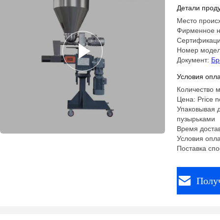
пластико
Детали проду
линий
Место проис
Фирменное н
Сертификаци
Номер моде
Документ:
Бр
Условия опла
Количество м
Цена: Price n
Упаковывая д
пузырьками
Время достав
Условия опла
Поставка спо
Полу