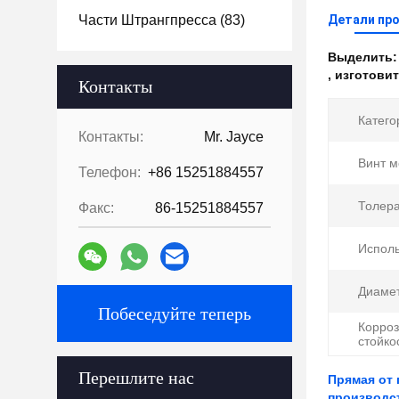
Части Штрангпресса
(83)
Детали пр
Выделить
,
изготовит
Контакты
Катего
Контакты:
Mr. Jayce
Винт м
Телефон:
+86 15251884557
Толера
Факс:
86-15251884557
Исполь
Диамет
Побеседуйте теперь
Корро
стойко
Перешлите нас
Прямая от
производс