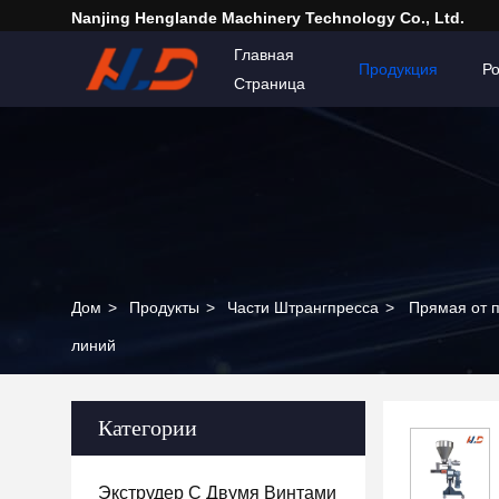
Nanjing Henglande Machinery Technology Co., Ltd.
Главная
Продукция
Р
Страница
Дом
>
Продукты
>
Части Штрангпресса
>
Прямая от 
линий
Категории
Экструдер С Двумя Винтами