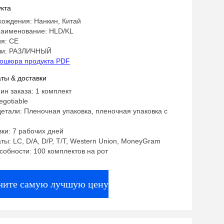
вых экструзионных производственных
кта
хождения: Нанкин, Китай
аименование: HLD/KL
я: CE
ли: РАЗЛИЧНЫЙ
ошюра продукта PDF
ты & доставки
ин заказа: 1 комплект
egotiable
етали: Пленочная упаковка, пленочная упаковка с
ки: 7 рабочих дней
ты: LC, D/A, D/P, T/T, Western Union, MoneyGram
собности: 100 комплектов на рот
чите самую лучшую цену