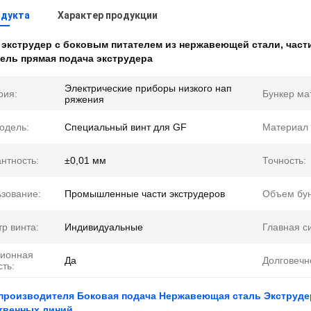
одукта
Характер продукции
:
экструдер с боковым питателем из нержавеющей стали
,
част
ель прямая подача экструдера
Электрические приборы низкого нап
рия:
Бункер ма
ряжения
одель:
Специальный винт для GF
Материал 
нтность:
±0,01 мм
Точность:
зование:
Промышленные части экструдеров
Объем бун
р винта:
Индивидуальные
Главная с
зионная
Да
Долговечн
сть:
 производителя Боковая подача Нержавеющая сталь Экструде
твенных линий