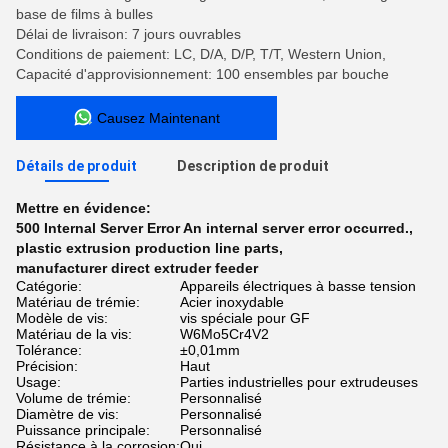
base de films à bulles
Délai de livraison: 7 jours ouvrables
Conditions de paiement: LC, D/A, D/P, T/T, Western Union,
Capacité d'approvisionnement: 100 ensembles par bouche
Causez Maintenant
Détails de produit
Description de produit
Mettre en évidence:
500 Internal Server Error An internal server error occurred.
,
plastic extrusion production line parts
,
manufacturer direct extruder feeder
Catégorie:
Appareils électriques à basse tension
Matériau de trémie:
Acier inoxydable
Modèle de vis:
vis spéciale pour GF
Matériau de la vis:
W6Mo5Cr4V2
Tolérance:
±0,01mm
Précision:
Haut
Usage:
Parties industrielles pour extrudeuses
Volume de trémie:
Personnalisé
Diamètre de vis:
Personnalisé
Puissance principale:
Personnalisé
Résistance à la corrosion:
Oui