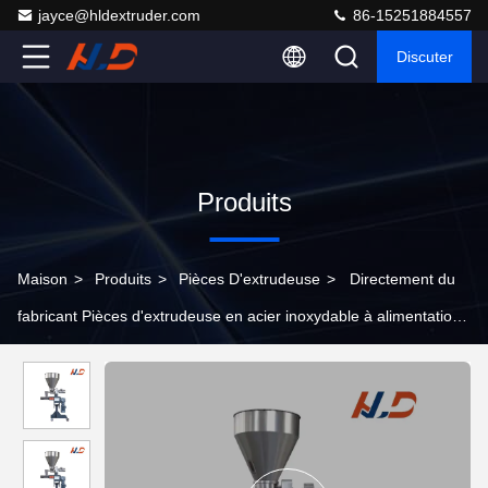
jayce@hldextruder.com
86-15251884557
Discuter
Produits
Maison
>
Produits
>
Pièces D'extrudeuse
>
Directement du
fabricant Pièces d'extrudeuse en acier inoxydable à alimentation
latérale pour les lignes de production d'extrusion de plastique