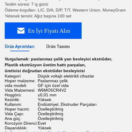
Teslim süresi: 7 iş günü
Ödeme koşulları: L/C, D/A, D/P, T/T, Western Union, MoneyGram
Yetenek temini: Ağız başına 100 set
En İyi Fiyatı Alın
Ürün Ayrıntıları
Ürün Tanımı
Vurgulamak:
paslanmaz çelik yan besleyici ekstrüder
,
Plastik ekstrüzyon üretim hattı parçaları
,
üreticisi doğrudan ekstrüder besleyicisi
Kategori:
Düşük voltajlı elektrikli cihazlar
Hoper malzeme:
Paslanmaz çelik
vida modeli:
GF için özel vida
Vida Malzemesi:
W6MO5CR4V2
Hoşgörü:
±0,01 mm
Kesinlik:
Yüksek
Kullanım:
Endüstriyel, Ekstruder Parçaları
Hoper hacmi:
Özelleştirilmiş
Vida Çapı:
Özelleştirilmiş
Ana güç:
Özelleştirilmiş
Korozyon Direnci:
Evet
Dayanıklılık:
Yüksek