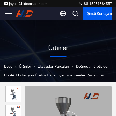
jayce@hldextruder.com
86-15251884557
Şimdi Konuşalım.
Ürünler
Evde
>
Ürünler
>
Ekstruder Parçaları
>
Doğrudan üreticiden
Plastik Ekstrüzyon Üretim Hatları için Side Feeder Paslanmaz
Çelik Ekstrüder Parçaları