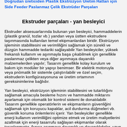
Doğrudan üreticiden Plastik Ekstrüzyon Üretim Hatları için
Side Feeder Paslanmaz Çelik Ekstrüder Parçaları
Ekstruder parçaları - yan besleyici
Ekstruder aksesuarlarında bulunan yan besleyici, hammaddelerin
(plastik granül, tozlar vb.) yandan veya üstten ekstrudere
taşınmasında kullanılan temel ekipmanlardan biridir. Ekstrüzyon
işleminin stabilitesini ve verimliliğini sağlamak için sürekli ve
düzgün hammadde tedariki sağlayabilir.
Yan besleyiciler, yüksek
frekanslı kullanım ve aşınmayla başa çıkabilmek için genellikle
paslanmaz çelikten veya diğer aşınmaya dayanıklı
malzemelerden yapılır; Tasarım genellikle kolay kurulum ve
bakım için modüler bir yapıyı benimser. Bir elektrik motoruyla
veya pnömatik bir sistemle çalıştırılabilir ve özel seçim,
ekstruderin konfigürasyonuna ve üretim ortamının
gereksinimlerine bağlıdır.
Yan besleyici, ekstrüzyon işleminin stabilitesini ve tutarlılığını
sağlamak amacıyla besleme hızını ve hammadde miktarını
ayarlamak için otomatik bir kontrol sistemi ile donatılabilir.
Tasarım genellikle operatörlerin ve ekipmanların güvenliğini
sağlamak için koruyucu kapaklar, acil durdurma düğmeleri vb.
güvenlik koruma önlemlerini içerir. Yan besleyiciler genellikle
enerji kullanım verimliliğini optimize etmek ve üretim maliyetlerini
azaltmak için enerji tasarrufu sağlayan ekipmanlar olarak
tasarlanmıştır. Ayrıca aşınmaya dayanıklı ve dayanıklıdırlar, uzun