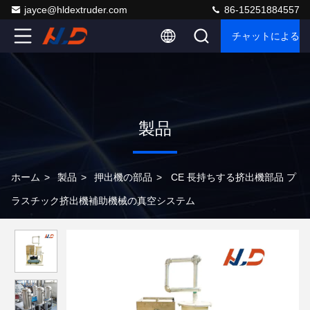
jayce@hldextruder.com
86-15251884557
チャットによるご
製品
ホーム
>
製品
>
押出機の部品
>
CE 長持ちする挤出機部品 プ
ラスチック挤出機補助機械の真空システム