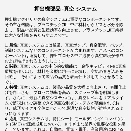
押出機部品 -
真空
システム
押出機アクセサリの真空システムは重要なコンポーネントです。
その主な機能は、プラスチック加工中に材料からガスと水分を除
去し、製品の品質と生産効率を向上させ、プラスチック加工業界
に大きな利益をもたらすことです。
属性
: 真空システムには通常、真空ポンプ、真空配管、バルブ、
制御システムなどのコンポーネントが含まれます。これらのコン
ポーネントは連携して、押出プロセス中に必要な真空環境が作成
および維持されるようにします。
関数
: 真空システムの中心的な機能は、金型キャビティ内に真空
環境を作り出し、材料を金型に均一に充填し、空気の巻き込みを
回避し、それによって製品の品質と表面仕上げを向上させること
です。
特徴
: 真空システムは、製品の品質を大幅に向上させ、表面仕上
げを向上させ、プロセス効率を高め、スクラップ率を削減しま
す。さらに、最新の真空システムには、真空レベルをリアルタイ
ムで監視および調整できる高度な制御システムが装備されてお
り、成形サイクル全体にわたって最適な真空状態が維持されるよ
うになります。
応用
: 真空システムは、特にシート モールディング コンパウン
ド (SMC) の圧縮成形において、さまざまな業界で重要な役割を果
たしています。これは、自動車、電気・電子、産業用途における