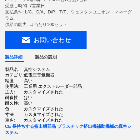
受渡し時間: 7営業日
支払条件: L/C、D/A、D/P、T/T、ウェスタンユニオン、マネーグ
ラム
供給の能力: 口当たり100セット
お問い合わせ
製品詳細
製品の説明
製品名:
真空システム
カテゴリ:
低電圧電気機器
精度:
高い
使用法:
工業用 エクストルーダー部品
主力:
カスタマイズされた
耐食性:
はい
耐久性:
高い
色:
カスタマイズされた
寸法:
カスタマイズされた
重さ:
カスタマイズされた
CE 長持ちする挤出機部品 プラスチック挤出機補助機械の真空シ
ステム