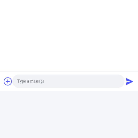
よくある質問
Photo
1:経験年数は何年ですか?
押出機業界で 15 年以上の経験。
Video Call
2: あなたはトレーダーまたはメーカーですか?工場のエリアは何