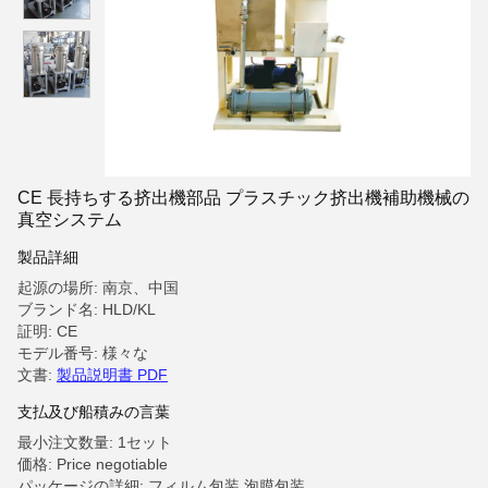
CE 長持ちする挤出機部品 プラスチック挤出機補助機械の
真空システム
製品詳細
起源の場所: 南京、中国
ブランド名: HLD/KL
証明: CE
モデル番号: 様々な
文書:
製品説明書 PDF
支払及び船積みの言葉
最小注文数量: 1セット
価格: Price negotiable
パッケージの詳細: フィルム包装,泡膜包装