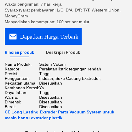
Waktu pengiriman: 7 hari kerja
Syarat-syarat pembayaran: L/C, D/A, D/P, T/T, Western Union,
MoneyGram
Menyediakan kemampuan: 100 set per mulut
Dapatkan Harga Terbaik
Rincian produk
Deskripsi Produk
Nama Produk:
Sistem Vakum
Kategori:
Peralatan listrik tegangan rendah
Presisi:
Tinggi
Penggunaan:
Industri, Suku Cadang Ekstruder,
Kekuatan utama:
Disesuaikan
Ketahanan Korosi:
Ya
Daya tahan:
Tinggi
Warna:
Disesuaikan
Dimensi:
Disesuaikan
Berat:
Disesuaikan
CE Long Lasting Extruder Parts Vacuum System untuk
mesin bantu extruder plastik