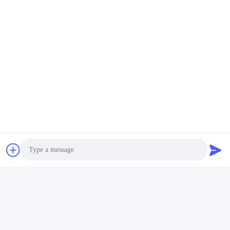
FAQ
Photo
1:Berapa tahun pengalaman yang Anda miliki?
Lebih dari 15 tahun pengalaman di industri ekstruder.