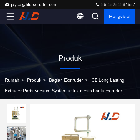
jayce@hldextruder.com
86-15251884557
Mengobrol
Produk
Rumah
>
Produk
>
Bagian Ekstruder
>
CE Long Lasting
Extruder Parts Vacuum System untuk mesin bantu extruder
plastik