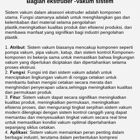
Bagian ekstruder -
Vakum
sistem
Sistem vakum dalam aksesori ekstruder adalah komponen
utama. Fungsi utamanya adalah untuk menghilangkan gas dan
kelembaban dari material selama pengolahan
plastik,meningkatkan kualitas produk dan efisiensi produksi, dan
membawa manfaat yang signifikan bagi industri pengolahan
plastik.
Atribut
: Sistem vakum biasanya mencakup komponen seperti
pompa vakum, pipa vakum, katup, dan sistem kontrol.Komponen-
komponen ini bekerja sama untuk memastikan bahwa lingkungan
vakum yang diperlukan diciptakan dan dipertahankan selama
proses ekstrusi.
Fungsi
: Fungsi inti dari sistem vakum adalah untuk
menciptakan lingkungan vakum di rongga cetakan untuk
membantu bahan mengisi cetakan secara merata dan
menghindari penyerapan udara,sehingga meningkatkan kualitas
dan permukaan produk.
Fitur
: Sistem vakum dapat secara signifikan meningkatkan
kualitas produk, meningkatkan permukaan, meningkatkan
efisiensi proses, dan mengurangi tingkat serpihan.sistem vakum
modern dilengkapi dengan sistem kontrol canggih yang dapat
memantau dan menyesuaikan tingkat vakum secara real time
untuk memastikan kondisi vakum optimal dipertahankan
sepanjang siklus cetakan.
Aplikasi
: Sistem vakum memainkan peran penting dalam
berbagai industri, terutama dalam perbentukan kompresi