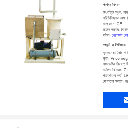
পণ্যের বিবরণ
উৎপত্তি স্থল: নান
পরিচিতিমুলক নাম
সাক্ষ্যদান: CE
মডেল নম্বার: বিভিন
দলিল:
প্রোডাক্ট ব
পেমেন্ট ও শিপিংয়ের 
ন্যূনতম চাহিদার পর
মূল্য: Price ne
প্যাকেজিং বিবরণ: ফিল
ডেলিভারি সময়: 7 ক
পরিশোধের শর্ত: L/C
যোগানের ক্ষমতা: প