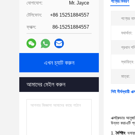
পণ্যের বিবরণ
যোগাযোগ:
Mr. Jayce
টেলিফোন:
+86 15251884557
পণ্যের না
ফ্যাক্স:
86-15251884557
যথার্থতা:
প্রধান শক
এখন চ্যাট করুন
স্থায়িত্ব:
মাত্রা:
আমাদের মেইল করুন
সিই দীর্ঘস্থায়ী এ
এক্সট্রুডার আনুষ
উন্নত করাএটি প্ল
বৈশিষ্ট্য
: ভ্যাক