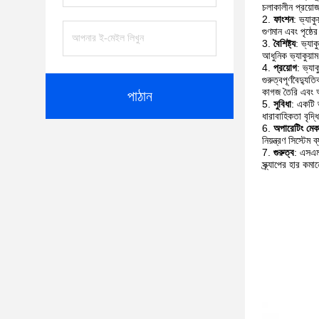
চলাকালীন প্রয়োজন
ফাংশন
: ভ্যাক
গুণমান এবং পৃষ্ঠে
বৈশিষ্ট্য
: ভ্যাক
আধুনিক ভ্যাকুয়াম 
প্রয়োগ
: ভ্যা
গুরুত্বপূর্ণবৈদ্য
কাগজ তৈরি এবং অন
পাঠান
সুবিধা
: একটি ভ
ধারাবাহিকতা বৃদ্
অপারেটিং মেক
নিয়ন্ত্রণ সিস্টে
গুরুত্ব
: এসএমস
স্ক্র্যাপের হার কমা