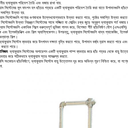
ীয় ভ্যাকুয়াম পরিবেশ তৈরি এবং বজায় রাখা যায়.
ুয়াম সিস্টেমের মূল ফাংশন হল ছাঁচের গহ্বরে একটি ভ্যাকুয়াম পরিবেশ তৈরি করা যাতে উপাদানগুলি ছা
র সমাপ্তি উন্নত হয়.
ুয়াম সিস্টেমগুলি পণ্যের গুণমানকে উল্লেখযোগ্যভাবে উন্নত করতে পারে, পৃষ্ঠের সমাপ্তি উন্নত করতে পা
সিস্টেমগুলি উন্নত নিয়ন্ত্রণ সিস্টেমের সাথে সজ্জিত যা মোল্ডিং চক্র জুড়ে অনুকূল ভ্যাকুয়াম শর্ত বজায়
কুয়াম সিস্টেমগুলি একাধিক শিল্পে গুরুত্বপূর্ণ ভূমিকা পালন করে, বিশেষত শীট ছাঁচনির্মাণ যৌগ (এসএ
ুতিক এবং ইলেকট্রনিক্স এবং শিল্প অ্যাপ্লিকেশন। উপরন্তু, ভ্যাকুয়াম সিস্টেমগুলি খাদ্য প্যাকেজিং, ইলেকট
্যান্য শিল্প।
্যাকুয়াম সিস্টেম ব্যবহার করে উৎপাদন দক্ষতা বৃদ্ধি করতে পারে, উপাদান বর্জ্য হ্রাস করতে পারে এ
ধি করতে পারে।
ানিজম
: ভ্যাকুয়াম সিস্টেমের অপারেশন একটি ভ্যাকুয়াম পাম্প ব্যবহার করে ছাঁচ গহ্বর থেকে বায়ু উত্ত
ম ব্যবহার করে সঠিকভাবে ভ্যাকুয়াম স্তর সামঞ্জস্য করতে.
ি সংকোচন ছাঁচনির্মাণে, ভ্যাকুয়াম সিস্টেম বায়ু উত্তোলন দূর করে অভিন্ন পূরণ নিশ্চিত করে, যা পণ্যের 
নো.