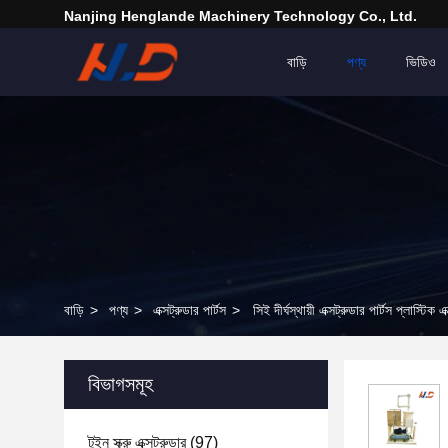
Nanjing Henglande Machinery Technology Co., Ltd.
বাড়ি
পণ্য
ভিডিও
বাড়ি
>
পণ্য
>
এক্সট্রুডার পার্টস
>
সিই দীর্ঘস্থায়ী এক্সট্রুডার পার্টস প্লাস্টিক
বিভাগসমূহ
টুইন স্ক্রু এক্সট্রুডার
(97)