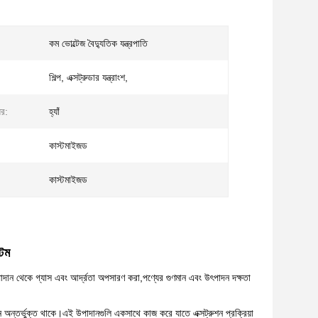
কম ভোল্টেজ বৈদ্যুতিক যন্ত্রপাতি
শিল্প, এক্সট্রুডার যন্ত্রাংশ,
ের:
হ্যাঁ
কাস্টমাইজড
কাস্টমাইজড
টেম
 উপাদান থেকে গ্যাস এবং আর্দ্রতা অপসারণ করা,পণ্যের গুণমান এবং উৎপাদন দক্ষতা
াদান অন্তর্ভুক্ত থাকে।এই উপাদানগুলি একসাথে কাজ করে যাতে এক্সট্রুশন প্রক্রিয়া