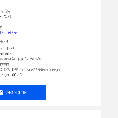
জিং, চীন
: HLD/KL
্ন
্রোশিওর পিডিএফ
শর্তাবলী
িমাণ: 1 সেট
gotiable
্ম প্যাকেজিং, বুদ্বুদ ফিল্ম প্যাকেজিং
র্মদিবস
, D/A, D/P, T/T, ওয়েস্টার্ন ইউনিয়ন, মানিগ্রাম
্রতি মুখে 100 সেট
সেরা দাম পান