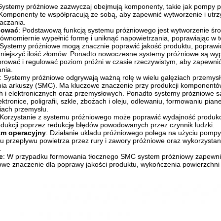
 Systemy próżniowe zazwyczaj obejmują komponenty, takie jak pompy pr
 Komponenty te współpracują ze sobą, aby zapewnić wytworzenie i u
aczania.
nować
: Podstawową funkcją systemu próżniowego jest wytworzenie ś
ównomiernie wypełnić formę i uniknąć napowietrzania, poprawiając w t
 Systemy próżniowe mogą znacznie poprawić jakość produktu, poprawi
mniejszyć ilość złomów. Ponadto nowoczesne systemy próżniowe są w
rować i regulować poziom próżni w czasie rzeczywistym, aby zapewni
nia.
: Systemy próżniowe odgrywają ważną rolę w wielu gałęziach przemys
ia arkuszy (SMC). Ma kluczowe znaczenie przy produkcji komponent
ch i elektronicznych oraz przemysłowych. Ponadto systemy próżniowe
ektronice, poligrafii, szkle, zbożach i oleju, odlewaniu, formowaniu pia
iach przemysłu.
 Korzystanie z systemu próżniowego może poprawić wydajność produkcji,
odukcji poprzez redukcję błędów powodowanych przez czynnik ludzki.
m operacyjny
: Działanie układu próżniowego polega na użyciu pompy
u przepływu powietrza przez rury i zawory próżniowe oraz wykorzystan
.
e
: W przypadku formowania tłocznego SMC system próżniowy zapewnia
we znaczenie dla poprawy jakości produktu, wykończenia powierzchni i