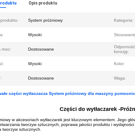
produktu
Opis produktu
produktu:
System próżniowy
Kategoria:
a:
Wysoki
Stosowanie
Odporność
 moc:
Dostosowane
korozję:
ść:
Wysoki
Kolor:
:
Dostosowane
Waga:
wałe części wytłaczacza System próżniowy dla maszyny pomocnic
Części do wytłaczarek -
Próżn
iowy w akcesoriach wytłaczarek jest kluczowym elementem. Jego główn
twarzania tworzyw sztucznych, poprawa jakości produktu i wydajności 
a tworzyw sztucznych.