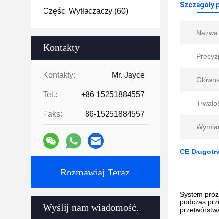
Szczegóły 
Części Wytłaczaczy
(60)
Nazwa 
Kontakty
Precyzj
Kontakty:
Mr. Jayce
Główna
Tel.:
+86 15251884557
Trwało
Faks:
86-15251884557
Wymiar
CE Długotr
Rozmawiaj Teraz.
System próżn
podczas prze
Wyślij nam wiadomość.
przetwórstw