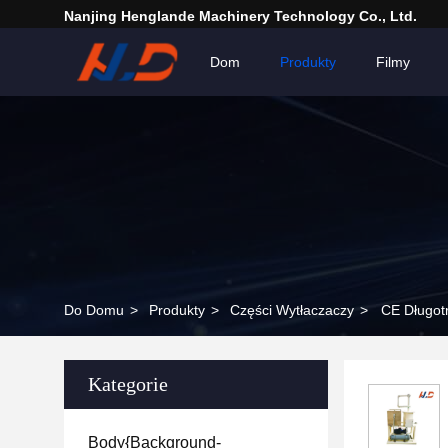
Nanjing Henglande Machinery Technology Co., Ltd.
Dom
Produkty
Filmy
Do Domu
>
Produkty
>
Części Wytłaczaczy
>
CE Długot
Kategorie
Body{background-