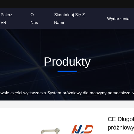
Pokaz
O
Skontaktuj Się Z
Wydarzenia
VR
Nas
Nami
Produkty
rwałe części wytłaczacza System próżniowy dla maszyny pomocniczej 
CE Długot
próżniowy