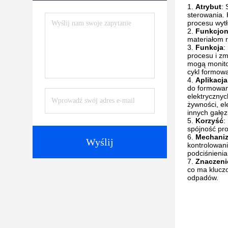
Atrybut
:
sterowania.
procesu wytł
Funkcjo
materiałom r
Funkcja
:
procesu i z
mogą monito
cykl formowa
Aplikacja
do formowan
elektryczny
żywności, el
innych gałęz
Korzyść
:
spójność pr
Mechaniz
Wyślij
kontrolowani
podciśnienia
Znaczeni
co ma kluczo
odpadów.