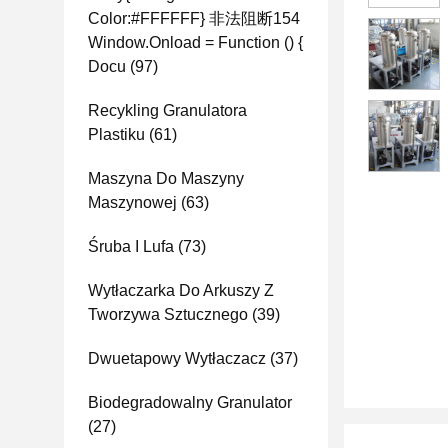
Color:#FFFFFF} 非法阻断154
Window.onload = Function () {
Docu
(97)
Recykling Granulatora
Plastiku
(61)
Maszyna Do Maszyny
Maszynowej
(63)
Śruba I Lufa
(73)
Wytłaczarka Do Arkuszy Z
Tworzywa Sztucznego
(39)
Dwuetapowy Wytłaczacz
(37)
Biodegradowalny Granulator
(27)