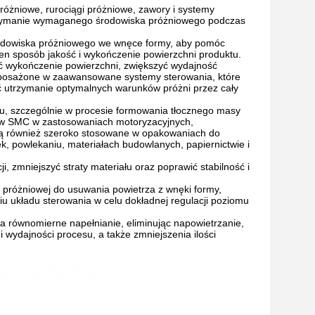
óżniowe, rurociągi próżniowe, zawory i systemy
trzymanie wymaganego środowiska próżniowego podczas
rodowiska próżniowego we wnęce formy, aby pomóc
en sposób jakość i wykończenie powierzchni produktu.
ć wykończenie powierzchni, zwiększyć wydajność
yposażone w zaawansowane systemy sterowania, które
ć utrzymanie optymalnych warunków próżni przez cały
łu, szczególnie w procesie formowania tłocznego masy
ów SMC w zastosowaniach motoryzacyjnych,
 są również szeroko stosowane w opakowaniach do
nek, powlekaniu, materiałach budowlanych, papiernictwie i
 zmniejszyć straty materiału oraz poprawić stabilność i
 próżniowej do usuwania powietrza z wnęki formy,
iu układu sterowania w celu dokładnej regulacji poziomu
 równomierne napełnianie, eliminując napowietrzanie,
 wydajności procesu, a także zmniejszenia ilości