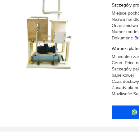
plastikow
Szczegóły pr
Miejsce pocho
Nazwa handl
Orzecznictwo
Numer model
Dokument:
Br
Warunki płatno
Minimalne za
Cena: Price n
Szczegóły pak
bąbelkowej
Czas dostawy:
Zasady płatno
Możliwość Su