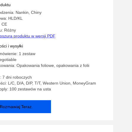
ego
oduktu
dzenia: Nankin, Chiny
owa: HLD/KL
: CE
u: Różny
oszura produktu w wersji PDF
ści i wysyłki
mówienie: 1 zestaw
egotiable
owania: Opakowania foliowe, opakowania z folii
 7 dni roboczych
ści: L/C, D/A, D/P, T/T, Western Union, MoneyGram
pply: 100 zestawów na usta
Rozmawiaj Teraz.