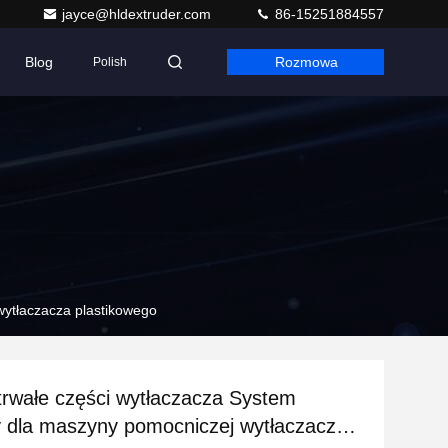
jayce@hldextruder.com
86-15251884557
Blog
Rozmowa
Polish
wytłaczacza plastikowego
rwałe części wytłaczacza System
 dla maszyny pomocniczej wytłaczacza