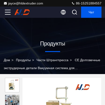
jayce@hldextruder.com
86-15251884557
Чат
Продукты
Дом
>
Продукты
>
Части Штрангпресса
>
CE Долговечные
экструдерные детали Вакуумная система для
вспомогательной машины для пластиковых экструдеров