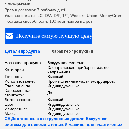
с пузырьками
Время доставки: 7 рабочих дней
Условия оплаты: LC, D/A, D/P, T/T, Western Union, MoneyGram
Поставка способности: 100 комплектов на рот
Получите самую лучшую цену
Детали продукта
Характер продукции
Название продукта:
Вакуумная система
Электрические приборы низкого
Категория:
напряжения
Точность:
Высокий
Использование:
Промышленные части экструдеров,
Главная сила:
Индивидуальные
Коррозионная
Да
стойкость:
Долговечность:
Высокий
Цвет:
Индивидуальные
Измерение:
Индивидуальные
Масса:
Индивидуальные
CE Долговечные экструдерные детали Вакуумная
система для вспомогательной машины для пластиковых