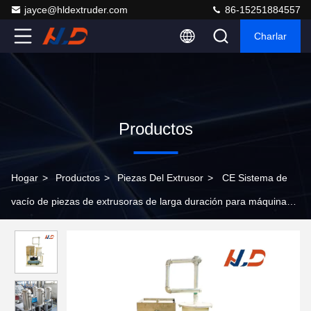
jayce@hldextruder.com
86-15251884557
Charlar
Productos
Hogar
>
Productos
>
Piezas Del Extrusor
>
CE Sistema de
vacío de piezas de extrusoras de larga duración para máquinas
auxiliares de extrusoras de plástico